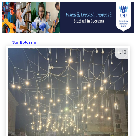
Stiri Botosani
0