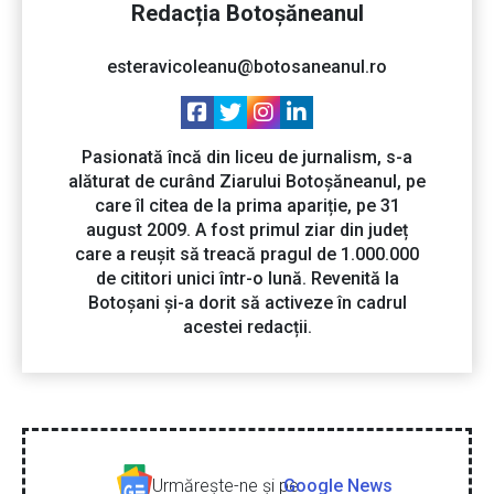
Redacția Botoșăneanul
esteravicoleanu@botosaneanul.ro
Pasionată încă din liceu de jurnalism, s-a
alăturat de curând Ziarului Botoșăneanul, pe
care îl citea de la prima apariție, pe 31
august 2009. A fost primul ziar din județ
care a reușit să treacă pragul de 1.000.000
de cititori unici într-o lună. Revenită la
Botoșani și-a dorit să activeze în cadrul
acestei redacții.
Urmăreşte-ne şi pe
Google News