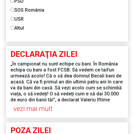
PSD
SOS România
USR
Altul
DECLARAŢIA ZILEI
„În campionat nu sunt echipe cu bani. În România
echipa cu bani a fost FCSB. Să vedem ce taifun
urmează acolo! Că o să dea domnul Becali bani de
acasă. Că va fi primul an din ultimii patru ani în care
va da bani din casă. Să vezi acolo cum se schimbă
viața, o să vedeți! O să vedeți cum e să dai 30.000
de euro din banii tăi”, a declarat Valeriu Iftime
vezi mai mult
POZA ZILEI