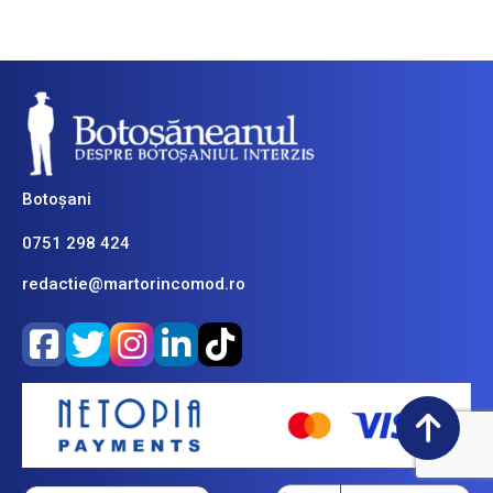
Botoșani
0751 298 424
redactie@martorincomod.ro