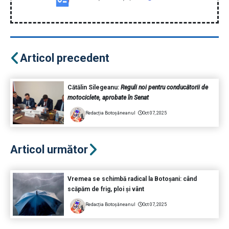
Articol precedent
Cătălin Silegeanu:
Reguli noi pentru conducătorii de
motociclete, aprobate în Senat
Redacția Botoșăneanul
Oct 07, 2025
Articol următor
Vremea se schimbă radical la Botoșani: când
scăpăm de frig, ploi și vânt
Redacția Botoșăneanul
Oct 07, 2025