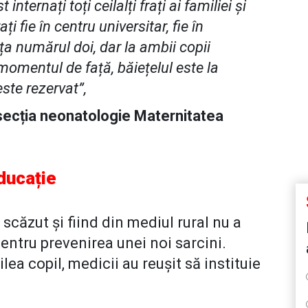
 internați toți ceilalți frați ai familiei și
ați fie în centru universitar, fie în
tița numărul doi, dar la ambii copii
 momentul de față, băiețelul este la
ste rezervat”,
ecția neonatologie Maternitatea
educație
căzut și fiind din mediul rural nu a
entru prevenirea unei noi sarcini.
lea copil, medicii au reușit să instituie