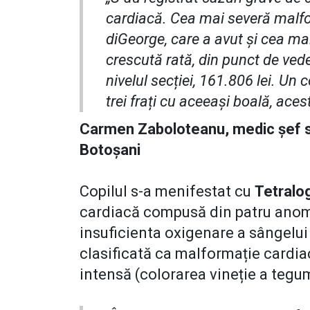
cardiacă. Cea mai severă malfo
diGeorge, care a avut și cea mai
crescută rată, din punct de ved
nivelul secției, 161.806 lei. Un c
trei frați cu aceeași boală, ace
Carmen Zaboloteanu, medic șef s
Botoșani
Copilul s-a menifestat cu
Tetralog
cardiacă compusă din patru anomal
insuficienta oxigenare a sângelui 
clasificată ca malformație cardi
intensă (colorarea vineție a tegum