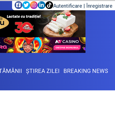
Autentificare
|
Înregistrare
TĂMÂNII
ŞTIREA ZILEI
BREAKING NEWS