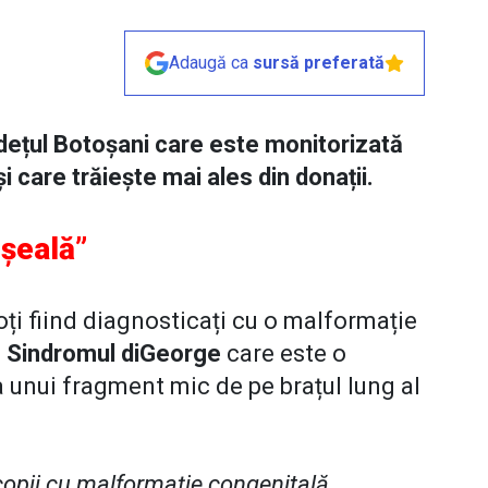
Adaugă ca
sursă preferată
udețul Botoșani care este monitorizată
și care trăiește mai ales din donații.
eșeală”
oți fiind diagnosticați cu o malformație
e
Sindromul diGeorge
care este o
 unui fragment mic de pe brațul lung al
 copii cu malformație congenitală