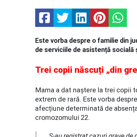
Este vorba despre o familie din j
de serviciile de asistență socială 
Trei copii născuți „din gr
Mama a dat naștere la trei copii t
extrem de rară. Este vorba despr
afecțiune determinată de absența
cromozomului 22.
„S-au registrat cazuri grave de