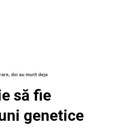
rare, doi au murit deja
e să fie
iuni genetice