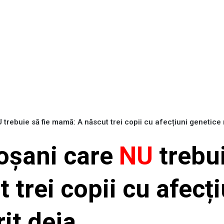
trebuie să fie mamă: A născut trei copii cu afecțiuni genetice 
oșani care
NU
trebui
trei copii cu afecț
it deja