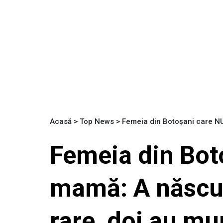
Acasă
>
Top News
>
Femeia din Botoșani care NU 
Femeia din Bot
mamă: A născut 
rare, doi au mur