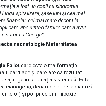
rmație a fost un copil cu sindromul
 lungă spitalizare, șase luni și cea mai
ere financiar, cel mai mare decont la
opil care vine dintr-o familie care a avut
st sindrom diGeorge”,
ecția neonatologie Maternitatea
ie Fallot
care este o malformație
ii cardiace și care are ca rezultat
ce ajunge în circulația sistemică. Este
acă cianogenă, deoarece duce la cianoză
entelor) și polipnee prin hipoxie.