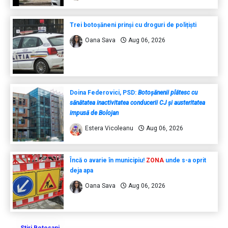
Trei botoșăneni prinși cu droguri de polițiști
Oana Sava
Aug 06, 2026
Doina Federovici, PSD:
Botoșănenii plătesc cu
sănătatea inactivitatea conducerii CJ și austeritatea
impusă de Bolojan
Estera Vicoleanu
Aug 06, 2026
Încă o avarie în municipiu!
ZONA
unde s-a oprit
deja apa
Oana Sava
Aug 06, 2026
Stiri Botosani