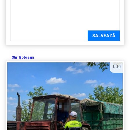
SALVEAZĂ
Stiri Botosani
0