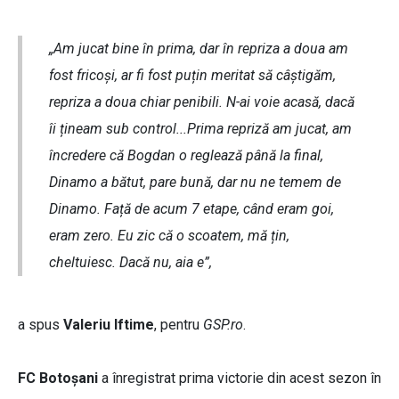
„Am jucat bine în prima, dar în repriza a doua am
fost fricoși, ar fi fost puțin meritat să câștigăm,
repriza a doua chiar penibili. N-ai voie acasă, dacă
îi țineam sub control...Prima repriză am jucat, am
încredere că Bogdan o reglează până la final,
Dinamo a bătut, pare bună, dar nu ne temem de
Dinamo. Față de acum 7 etape, când eram goi,
eram zero. Eu zic că o scoatem, mă țin,
cheltuiesc. Dacă nu, aia e”,
a spus
Valeriu Iftime
, pentru
GSP.ro
.
FC Botoșani
a înregistrat prima victorie din acest sezon în