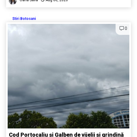
Stiri Botosani
0
Cod Portocaliu și Galben de vijelii și grindină