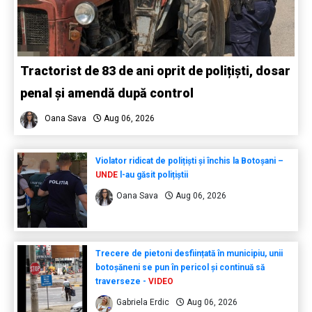
Tractorist de 83 de ani oprit de polițiști, dosar
penal și amendă după control
Oana Sava
Aug 06, 2026
Violator ridicat de polițiști și închis la Botoșani –
UNDE
l-au găsit polițiștii
Oana Sava
Aug 06, 2026
Trecere de pietoni desființată în municipiu, unii
botoșăneni se pun în pericol și continuă să
traverseze -
VIDEO
Gabriela Erdic
Aug 06, 2026