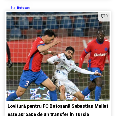
Stiri Botosani
0
Lovitură pentru FC Botoșani! Sebastian Mailat
este aproape de un transfer în Turcia