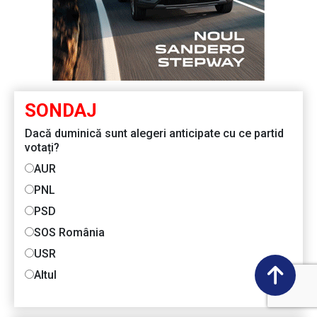
SONDAJ
Dacă duminică sunt alegeri anticipate cu ce partid
votați?
AUR
PNL
PSD
SOS România
USR
Altul