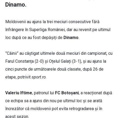
Dinamo.
Moldovenii au ajuns la trei meciuri consecutive fără
înfrângere în Superliga României, dar au revenit pe ultimul
loc după ce au fost depășiți de
Dinamo
.
”Câinii” au câștigat ultimele două meciuri din campionat, cu
Farul Constanța (2-0) și Oțelul Galați (3-1), și au ajuns la
cinci puncte de următoarele două clasate, după 26 de
etape, potrivit
sport.ro
.
Valeriu Iftime
, patronul lui
FC Botoșani
, a reacționat după
ce echipa sa a ajuns din nou pe ultimul loc și se arată
încrezător că moldovenii pot evita retrogradarea și în
acest sezon.