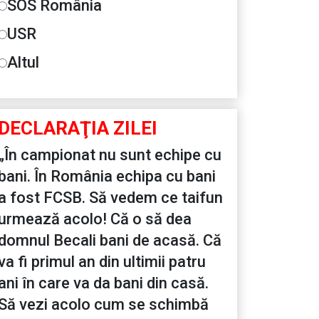
SOS România
USR
Altul
DECLARAŢIA ZILEI
„În campionat nu sunt echipe cu
bani. În România echipa cu bani
a fost FCSB. Să vedem ce taifun
urmează acolo! Că o să dea
domnul Becali bani de acasă. Că
va fi primul an din ultimii patru
ani în care va da bani din casă.
Să vezi acolo cum se schimbă