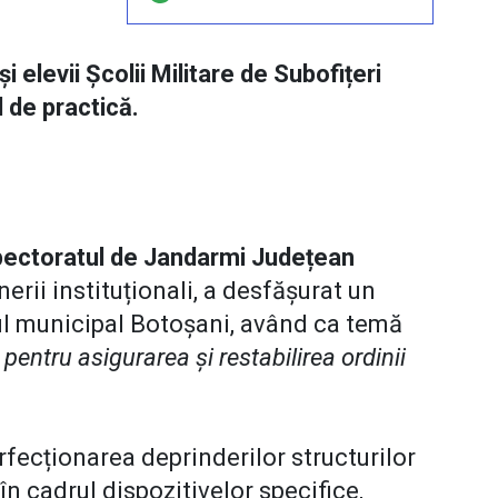
și elevii Școlii Militare de Subofițeri
l de practică.
pectoratul de Jandarmi Județean
erii instituționali, a desfășurat un
ul municipal Botoșani, având ca temă
pentru asigurarea și restabilirea ordinii
erfecționarea deprinderilor structurilor
în cadrul dispozitivelor specifice,