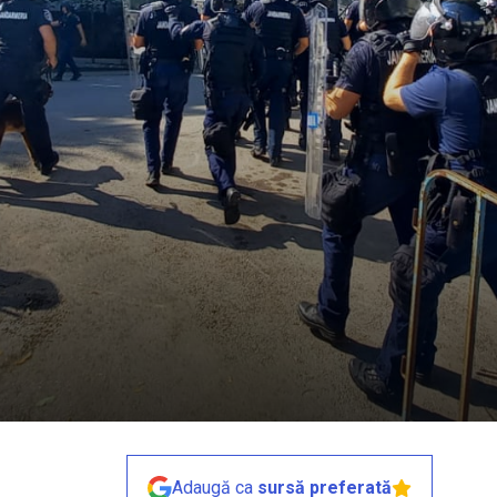
Adaugă ca
sursă preferată