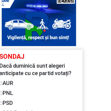
SONDAJ
Dacă duminică sunt alegeri
anticipate cu ce partid votați?
AUR
PNL
PSD