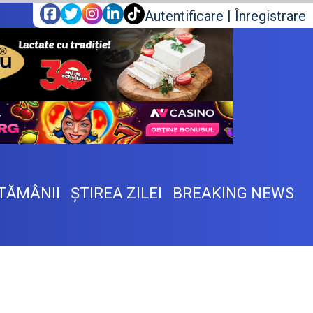
Autentificare
|
Înregistrare
TĂMÂNII
ŞTIREA ZILEI
BREAKING NEWS