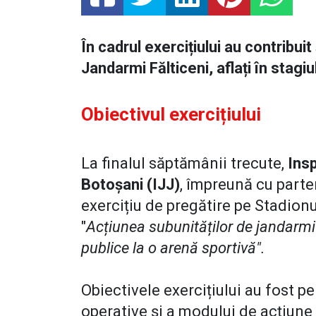
În cadrul exercițiului au contribuit 
Jandarmi Fălticeni, aflați în stagiu
Obiectivul exercițiului
La finalul săptămânii trecute,
Ins
Botoșani (IJJ)
, împreună cu parten
exercițiu de pregătire pe Stadion
"
Acțiunea subunităților de jandarmi 
publice la o arenă sportivă".
Obiectivele exercițiului au fost p
operative și a modului de acțiune 