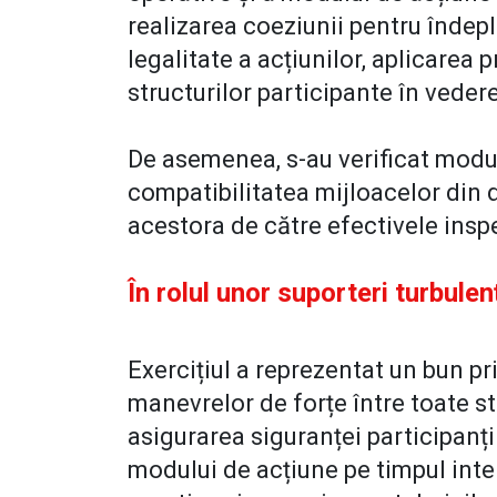
realizarea coeziunii pentru îndepli
legalitate a acțiunilor, aplicarea 
structurilor participante în veder
De asemenea, s-au verificat modul
compatibilitatea mijloacelor din 
acestora de către efectivele insp
În rolul unor suporteri turbulen
Exercițiul a reprezentat un bun pr
manevrelor de forțe între toate s
asigurarea siguranței participanți
modului de acțiune pe timpul inte