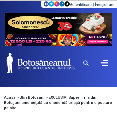
Autentificare
|
Înregistrare
Acasă
>
Stiri Botosani
>
EXCLUSIV: Super firmă din
Botoşani ameninţată cu o amendă uriaşă pentru o postare
pe site