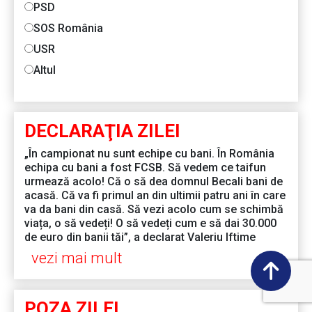
PSD
SOS România
USR
Altul
DECLARAŢIA ZILEI
„În campionat nu sunt echipe cu bani. În România
echipa cu bani a fost FCSB. Să vedem ce taifun
urmează acolo! Că o să dea domnul Becali bani de
acasă. Că va fi primul an din ultimii patru ani în care
va da bani din casă. Să vezi acolo cum se schimbă
viața, o să vedeți! O să vedeți cum e să dai 30.000
de euro din banii tăi”, a declarat Valeriu Iftime
vezi mai mult
POZA ZILEI