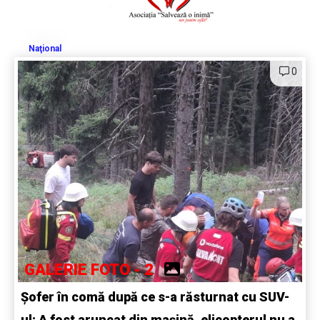
Naţional
0
GALERIE FOTO - 2
Șofer în comă după ce s-a răsturnat cu SUV-
ul: A fost aruncat din mașină, elicopterul nu a