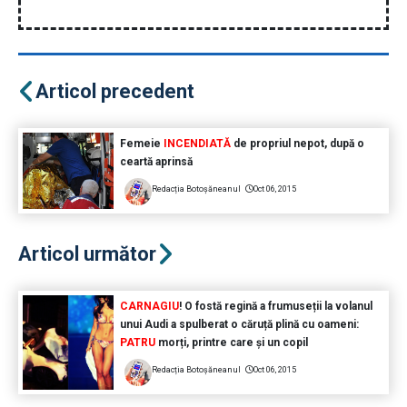
Articol precedent
Femeie
INCENDIATĂ
de propriul nepot, după o
ceartă aprinsă
Redacția Botoșăneanul
Oct 06, 2015
Articol următor
CARNAGIU
! O fostă regină a frumuseții la volanul
unui Audi a spulberat o căruță plină cu oameni:
PATRU
morți, printre care și un copil
Redacția Botoșăneanul
Oct 06, 2015