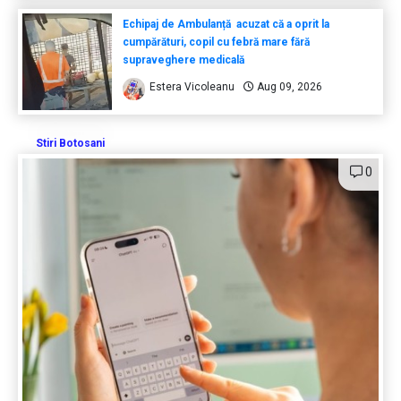
Echipaj de Ambulanță acuzat că a oprit la
cumpărături, copil cu febră mare fără
supraveghere medicală
Estera Vicoleanu
Aug 09, 2026
Stiri Botosani
0