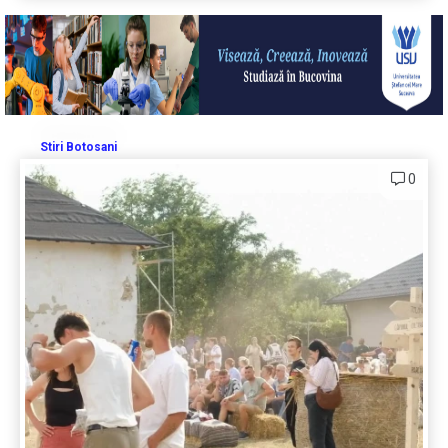
Stiri Botosani
0