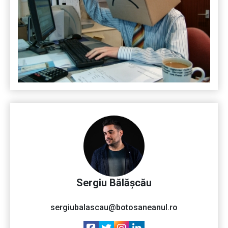
Sergiu Bălășcău
sergiubalascau@botosaneanul.ro