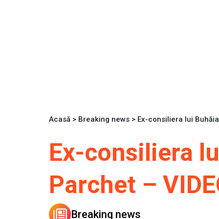
Acasă
>
Breaking news
>
Ex-consiliera lui Buhă
Ex-consiliera l
Parchet – VID
Breaking news