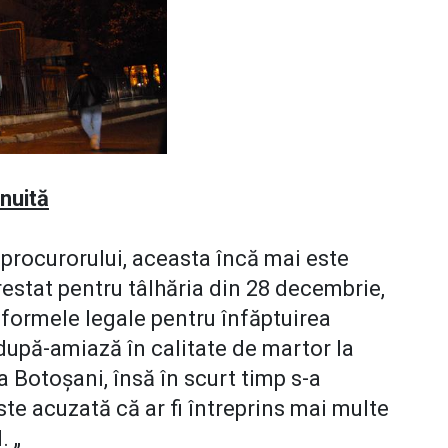
nuită
i procurorului, aceasta încă mai este
arestat pentru tâlhăria din 28 decembrie,
 formele legale pentru înfăptuirea
 după-amiază în calitate de martor la
 Botoşani, însă în scurt timp s-a
te acuzată că ar fi întreprins mai multe
. „