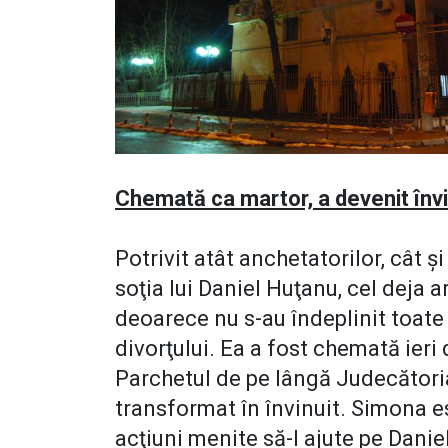
Chemată ca martor, a devenit învi
Potrivit atât anchetatorilor, cât ş
soţia lui Daniel Huţanu, cel deja 
deoarece nu s-au îndeplinit toate
divorţului. Ea a fost chemată ieri
Parchetul de pe lângă Judecătoria
transformat în învinuit. Simona es
acţiuni menite să-l ajute pe Daniel