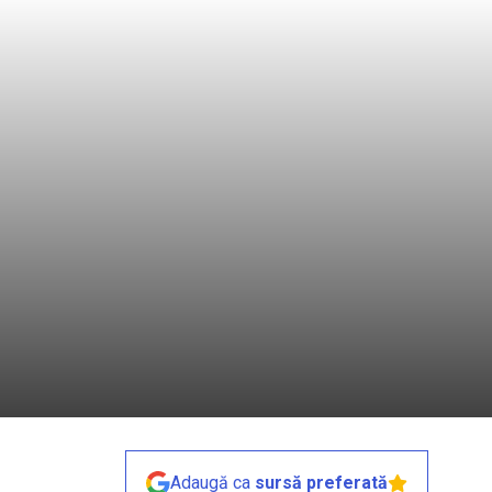
Adaugă ca
sursă preferată