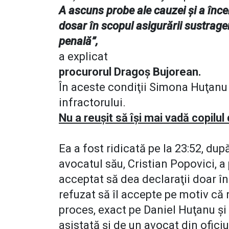
A ascuns probe ale cauzei şi a încer
dosar în scopul asigurării sustrageri
penală”,
a explicat
procurorul Dragoş Bujorean.
În aceste condiţii Simona Huţanu
infractorului.
Nu a reuşit să îşi mai vadă copilul
Ea a fost ridicată pe la 23:52, dup
avocatul său, Cristian Popovici, a 
acceptat să dea declaraţii doar în
refuzat să îl accepte pe motiv că 
proces, exact pe Daniel Huţanu şi
asistată şi de un avocat din ofici