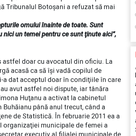
gă Tribunalul Botoşani a refuzat să mai
pturile omului înainte de toate. Sunt
nici un temei pentru ce sunt ţinute aici”,
astfel doar cu avocatul din oficiu. La
gă acasă ca să îşi vadă copilul de
-a dat acceptul doar în condiţiile în care
e au avut astfel noi dispute, iar tânăra
imona Huţanu a activat la cabinetul
n Buhăianu până anul trecut, când a
ene de Statistică. În februarie 2011 ea a
l organizaţiei municipale de femei a
ecretar executiv al filialei municipale de