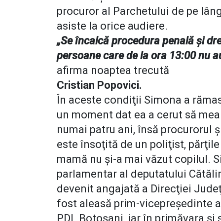
procuror al Parchetului de pe lân
asiste la orice audiere.
„Se încalcă procedura penală şi dre
persoane care de la ora 13:00 nu au 
afirma noaptea trecută
Cristian Popovici.
În aceste condiţii Simona a rămas 
un moment dat ea a cerut să mear
numai patru ani, însă procurorul şi
este însoţită de un poliţist, părţil
mamă nu şi-a mai văzut copilul. S
parlamentar al deputatului Cătăli
devenit angajată a Direcţiei Judeţ
fost aleasă prim-vicepreşedinte a
PDL Botoşani, iar în primăvara şi s