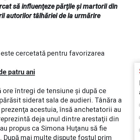
cat să influenţeze părţile şi martorii din
i autorilor tâlhăriei de la urmărire
 este cercetată pentru favorizarea
 de patru ani
ă ore întregi de tensiune şi după ce
părăsit siderat sala de audieri. Tânăra a
 prezenţa acestuia, însă anchetatorii au
reprezintă deja unul dintre arestaţii din
 au propus ca Simona Huţanu să fie
u. După mai multe dispute fostul prim