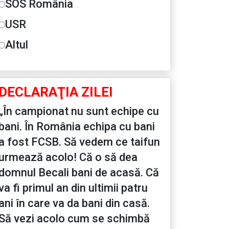
SOS România
USR
Altul
DECLARAŢIA ZILEI
„În campionat nu sunt echipe cu
bani. În România echipa cu bani
a fost FCSB. Să vedem ce taifun
urmează acolo! Că o să dea
domnul Becali bani de acasă. Că
va fi primul an din ultimii patru
ani în care va da bani din casă.
Să vezi acolo cum se schimbă