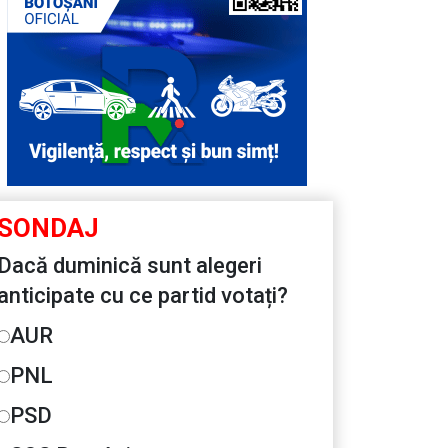
SONDAJ
Dacă duminică sunt alegeri
anticipate cu ce partid votați?
AUR
PNL
PSD