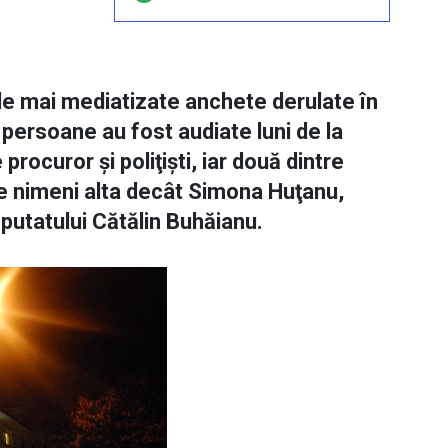
cele mai mediatizate anchete derulate în
 persoane au fost audiate luni de la
procuror şi poliţişti, iar două dintre
te nimeni alta decât Simona Huţanu,
eputatului Cătălin Buhăianu.