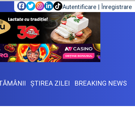
Autentificare
|
Înregistrare
TĂMÂNII
ŞTIREA ZILEI
BREAKING NEWS