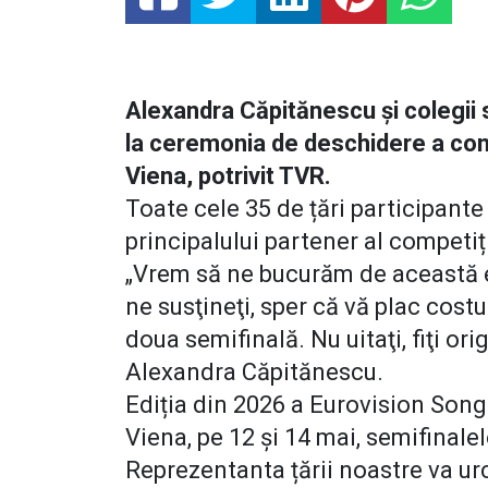
Alexandra Căpitănescu și colegii 
la ceremonia de deschidere a conc
Viena, potrivit TVR.
Toate cele 35 de țări participante
principalului partener al competi
„Vrem să ne bucurăm de această 
ne susţineţi, sper că vă plac cost
doua semifinală. Nu uitaţi, fiţi ori
Alexandra Căpitănescu.
Ediția din 2026 a Eurovision Song
Viena, pe 12 și 14 mai, semifinalel
Reprezentanta țării noastre va ur