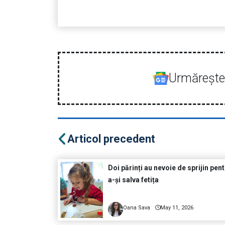
Urmăreşte-
Articol precedent
Doi părinți au nevoie de sprijin pen
a-și salva fetița
Oana Sava
May 11, 2026