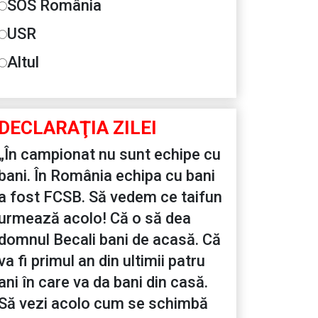
SOS România
USR
Altul
DECLARAŢIA ZILEI
„În campionat nu sunt echipe cu
bani. În România echipa cu bani
a fost FCSB. Să vedem ce taifun
urmează acolo! Că o să dea
domnul Becali bani de acasă. Că
va fi primul an din ultimii patru
ani în care va da bani din casă.
Să vezi acolo cum se schimbă