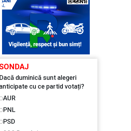
SONDAJ
Dacă duminică sunt alegeri
anticipate cu ce partid votați?
AUR
PNL
PSD