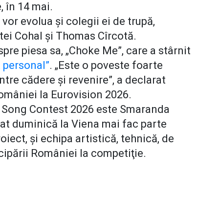
, în 14 mai.
or evolua și colegii ei de trupă,
ei Cohal şi Thomas Cîrcotă.
re piesa sa, „Choke Me”, care a stârnit
 personal”
. „Este o poveste foarte
intre cădere și revenire”, a declarat
mâniei la Eurovision 2026.
on Song Contest 2026 este Smaranda
cat duminică la Viena mai fac parte
iect, și echipa artistică, tehnică, de
cipării României la competiţie.