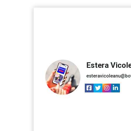
Estera Vicol
esteravicoleanu@bo