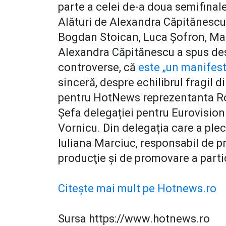
parte a celei de-a doua semifinale
Alături de Alexandra Căpitănescu v
Bogdan Stoican, Luca Şofron, Mat
Alexandra Căpitănescu a spus desp
controverse, că
este „un manifest
sinceră, despre echilibrul fragil d
pentru HotNews reprezentanta Ro
Șefa delegației pentru Eurovisi
Vornicu. Din delegația care a ple
Iuliana Marciuc, responsabil de pro
producţie şi de promovare a parti
Citește mai mult pe Hotnews.ro
Sursa https://www.hotnews.ro