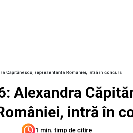
ra Căpitănescu, reprezentanta României, intră în concurs
6: Alexandra Căpită
României, intră în c
1 min. timp de citire