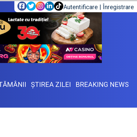
Autentificare
|
Înregistrare
TĂMÂNII
ŞTIREA ZILEI
BREAKING NEWS