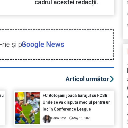
cadrul acestei redacții.
ne şi pe
Google News
Articol următor
tru
FC Botoșani joacă barajul cu FCSB:
Unde se va disputa meciul pentru un
loc în Conference League
Oana Sava
May 11, 2026