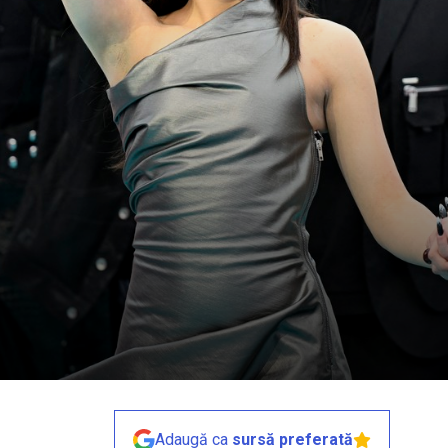
Adaugă ca
sursă preferată