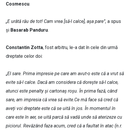
Cosmescu
.
„E urâtă rău de tot! Cam vrea [să-l calce], așa pare”,
a spus
și
Basarab Panduru
.
Constantin Zotta
, fost arbitru, le-a dat în cele din urmă
dreptate celor doi:
„
El sare. Prima impresie pe care am avut-o este că a vrut să
evite să-l calce. Dacă am considera că dorește să-l calce,
atunci este penalty și cartonaș roșu. În prima fază, când
sare, am impresia că vrea să evite.Ce mă face să cred că
aveți voi dreptate este că se uită în jos. În momentul în
care este în aer, se uită parcă să vadă unde să aterizeze cu
piciorul. Revăzând faza acum, cred că a faultat în atac (n.r.