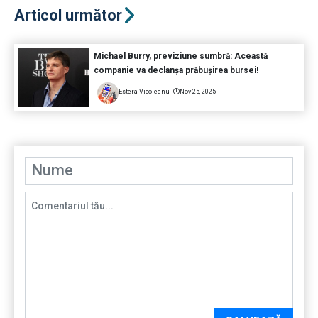
Articol următor
Michael Burry, previziune sumbră: Această
companie va declanșa prăbușirea bursei!
Estera Vicoleanu
Nov 25, 2025