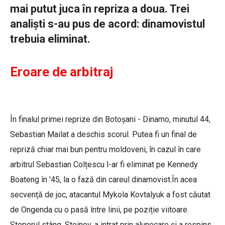
mai putut juca în repriza a doua. Trei
analiști s-au pus de acord: dinamovistul
trebuia eliminat.
Eroare de arbitraj
În finalul primei reprize din Botoșani - Dinamo, minutul 44,
Sebastian Mailat a deschis scorul. Putea fi un final de
repriză chiar mai bun pentru moldoveni, în cazul în care
arbitrul Sebastian Colțescu l-ar fi eliminat pe Kennedy
Boateng în '45, la o fază din careul dinamovist.În acea
secvență de joc, atacantul Mykola Kovtalyuk a fost căutat
de Ongenda cu o pasă între linii, pe poziție viitoare.
Stoperul stâng, Stoinov, a intrat prin alunecare și a respins