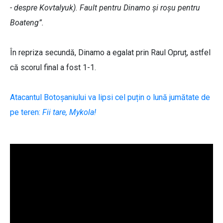
- despre Kovtalyuk). Fault pentru Dinamo și roșu pentru
Boateng”.
În repriza secundă, Dinamo a egalat prin Raul Opruț, astfel
că scorul final a fost 1-1.
Atacantul Botoșaniului va lipsi cel puțin o lună jumătate de
pe teren:
Fii tare, Mykola!