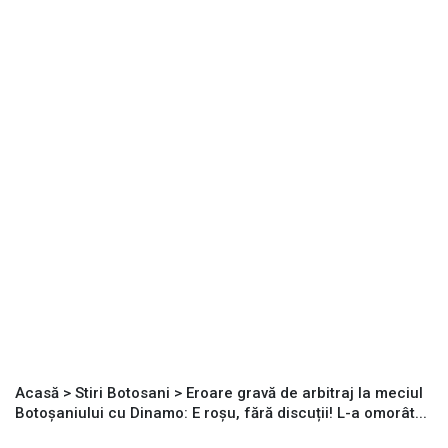
Acasă
>
Stiri Botosani
>
Eroare gravă de arbitraj la meciul
Botoșaniului cu Dinamo: E roșu, fără discuții! L-a omorât...