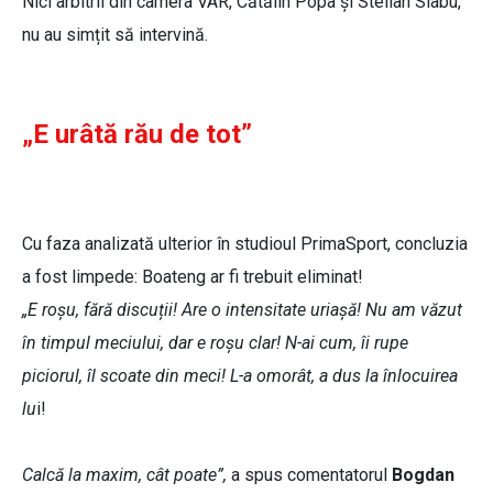
Nici arbitrii din camera VAR, Cătălin Popa și Stelian Slabu,
nu au simțit să intervină.
„E urâtă rău de tot”
Cu faza analizată ulterior în studioul PrimaSport, concluzia
a fost limpede: Boateng ar fi trebuit eliminat!
„E roșu, fără discuții! Are o intensitate uriașă! Nu am văzut
în timpul meciului, dar e roșu clar! N-ai cum, îi rupe
piciorul, îl scoate din meci! L-a omorât, a dus la înlocuirea
lu
i!
Calcă la maxim, cât poate”,
a spus comentatorul
Bogdan