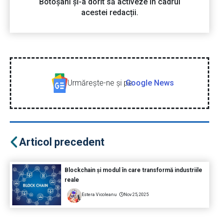
Botoșani și-a dorit să activeze în cadrul
acestei redacții.
Urmăreşte-ne şi pe
Google News
Articol precedent
Blockchain și modul în care transformă industriile
reale
Estera Vicoleanu
Nov 25, 2025