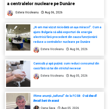
a centralelor nucleare pe Dunăre
Estera Vicoleanu
Aug 06, 2026
„N-am mai văzut niciodată un așa miracol”. Cum a
ajuns Bulgaria să aibă exporturi de energie
electrică fără precedent din cauza funcționării
reduse a centralelor nucleare pe Dunăre
Estera Vicoleanu
Aug 06, 2026
Caniculă și apă puțină: cum reduci consumul din
casă fără să tai din strictul necesar
Estera Vicoleanu
Aug 05, 2026
Iftime anunță „taifunul” de la FCSB:
O să dea dl
Becali bani de acasă
Oana Sava
Aug 05, 2026