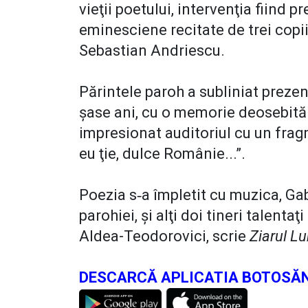
vieţii poetului, intervenţia fiind 
eminesciene recitate de trei copii 
Sebastian Andriescu.
Părintele paroh a subliniat preze
şase ani, cu o memorie deosebită 
impresionat auditoriul cu un fragm
eu ţie, dulce Românie...”.
Poezia s‑a împletit cu muzica, Gab
parohiei, şi alţi doi tineri talent
Aldea-Teodorovici, scrie
Ziarul L
DESCARCĂ APLICATIA BOTOSĂN