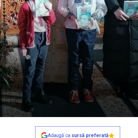
Adaugă ca
sursă preferată