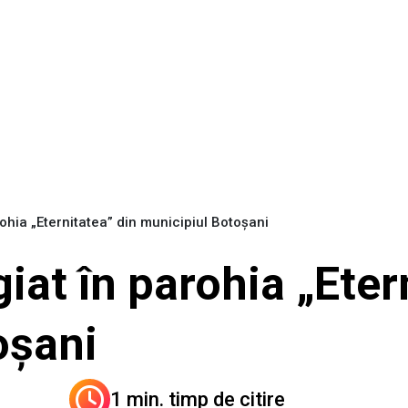
hia „Eternitatea” din municipiul Botoșani
at în parohia „Etern
oșani
1 min. timp de citire