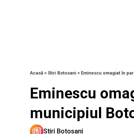
Acasă
>
Stiri Botosani
>
Eminescu omagiat în paro
Eminescu omagi
municipiul Bot
Stiri Botosani