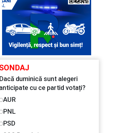
SONDAJ
Dacă duminică sunt alegeri
anticipate cu ce partid votați?
AUR
PNL
PSD