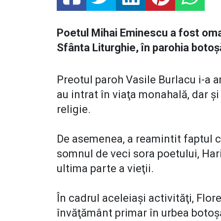
Poetul Mihai Eminescu a fost oma
Sfânta Liturghie, în parohia boto
Preotul paroh Vasile Burlacu i-a a
au intrat în viaţa monahală, dar ş
religie.
De asemenea, a reamintit faptul că
somnul de veci sora poetului, Harie
ultima parte a vieţii.
În cadrul aceleiaşi activităţi, Flo
învăţământ primar în urbea botoş