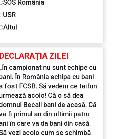
SOS România
USR
Altul
DECLARAŢIA ZILEI
„În campionat nu sunt echipe cu
bani. În România echipa cu bani
a fost FCSB. Să vedem ce taifun
urmează acolo! Că o să dea
domnul Becali bani de acasă. Că
va fi primul an din ultimii patru
ani în care va da bani din casă.
Să vezi acolo cum se schimbă