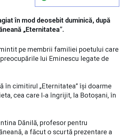
giat în mod deosebit duminică, după
șăneană „Eternitatea”.
mintit pe membrii familiei poetului care
i preocupările lui Eminescu legate de
 în cimitirul „Eternitatea” îşi doarme
ta, cea care l‑a îngrijit, la Botoşani, în
rentina Dănilă, profesor pentru
ăneană, a făcut o scurtă prezentare a