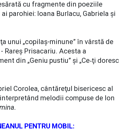
presărată cu fragmente din poeziile
ai parohiei: Ioana Burlacu, Gabriela şi
nţa unui „copilaş-minune” în vârstă de
- Rareş Prisacariu. Acesta a
ent din „Geniu pustiu” şi „Ce‑ţi doresc
riel Corolea, cântăreţul bisericesc al
aţi interpretând melodii compuse de Ion
umina.
EANUL PENTRU MOBIL: