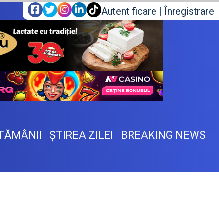
Autentificare
|
Înregistrare
TĂMÂNII
ŞTIREA ZILEI
BREAKING NEWS