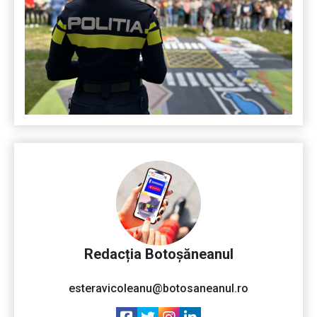
Redacția Botoșăneanul
esteravicoleanu@botosaneanul.ro