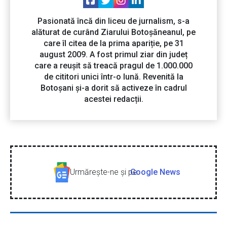
Pasionată încă din liceu de jurnalism, s-a
alăturat de curând Ziarului Botoșăneanul, pe
care îl citea de la prima apariție, pe 31
august 2009. A fost primul ziar din județ
care a reușit să treacă pragul de 1.000.000
de cititori unici într-o lună. Revenită la
Botoșani și-a dorit să activeze în cadrul
acestei redacții.
Urmăreşte-ne şi pe
Google News