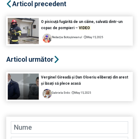
Articol precedent
O pisicuță fugărită de un câine, salvată dintr-un
copac de pompieri –
VIDEO
Redacția Botoșăneanul
May 15, 2025
Articol următor
Verginel Gireadă și Dan Oloeriu eliberați din arest
și lăsați să plece acasă
Gabriela Erdic
May 15, 2025