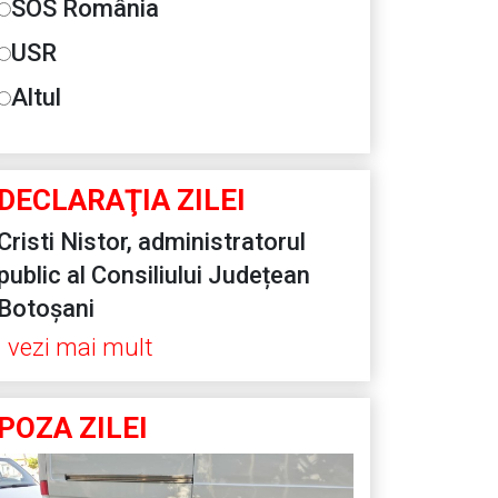
SOS România
USR
Altul
DECLARAŢIA ZILEI
Cristi Nistor, administratorul
public al Consiliului Județean
Botoșani
vezi mai mult
POZA ZILEI