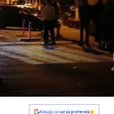
Adaugă ca
sursă preferată