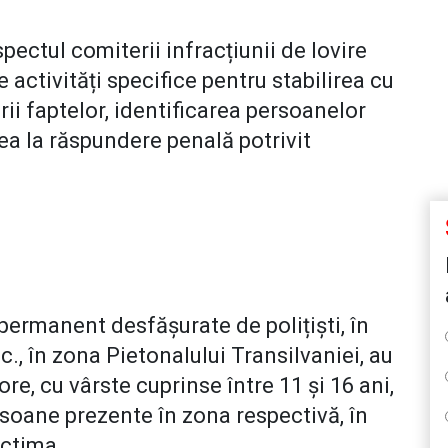
ectul comiterii infracțiunii de lovire
e activități specifice pentru stabilirea cu
rii faptelor, identificarea persoanelor
ea la răspundere penală potrivit
 permanent desfășurate de polițiști, în
., în zona Pietonalului Transilvaniei, au
re, cu vârste cuprinse între 11 și 16 ani,
rsoane prezente în zona respectivă, în
ictima.