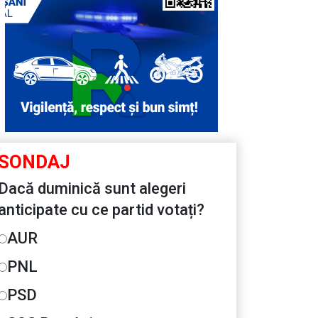
SONDAJ
Dacă duminică sunt alegeri
anticipate cu ce partid votați?
AUR
PNL
PSD