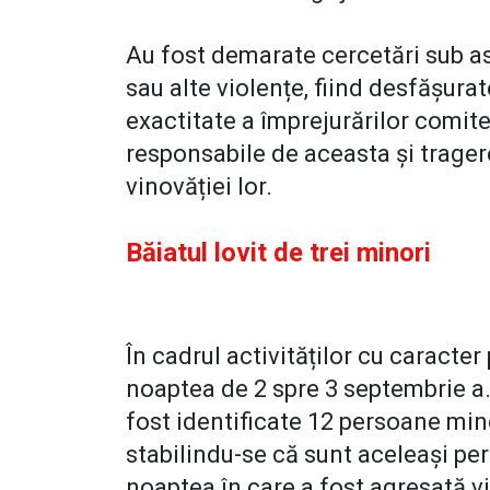
Au fost demarate cercetări sub asp
sau alte violențe, fiind desfășurat
exactitate a împrejurărilor comite
responsabile de aceasta și trager
vinovăției lor.
Băiatul lovit de trei minori
În cadrul activităților cu caracter
noaptea de 2 spre 3 septembrie a.c
fost identificate 12 persoane mino
stabilindu-se că sunt aceleași pe
noaptea în care a fost agresată v