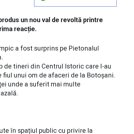
a produs un nou val de revoltă printre
prima reacție.
limpic a fost surprins pe Pietonalul
n.
 de tineri din Centrul Istoric care l-au
te fiul unui om de afaceri de la Botoșani.
eței unde a suferit mai multe
nazală.
e în spațiul public cu privire la