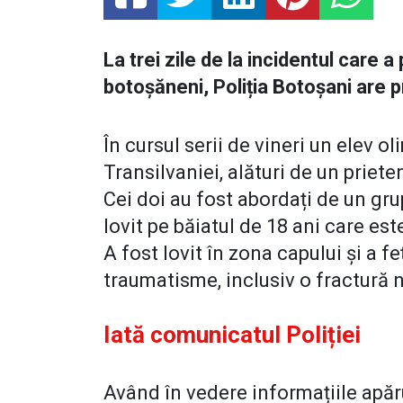
La trei zile de la incidentul care 
botoșăneni, Poliția Botoșani are 
În cursul serii de vineri un elev o
Transilvaniei, alături de un priete
Cei doi au fost abordați de un grup
lovit pe băiatul de 18 ani care es
A fost lovit în zona capului și a f
traumatisme, inclusiv o fractură 
Iată comunicatul Poliției
Având în vedere informațiile apărut