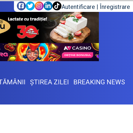
Autentificare
|
Înregistrare
TĂMÂNII
ŞTIREA ZILEI
BREAKING NEWS