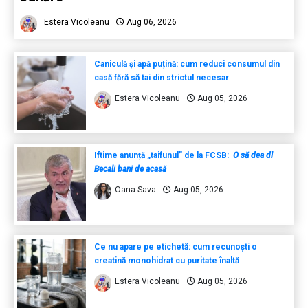
Estera Vicoleanu
Aug 06, 2026
Caniculă și apă puțină: cum reduci consumul din
casă fără să tai din strictul necesar
Estera Vicoleanu
Aug 05, 2026
Iftime anunță „taifunul” de la FCSB:
O să dea dl
Becali bani de acasă
Oana Sava
Aug 05, 2026
Ce nu apare pe etichetă: cum recunoști o
creatină monohidrat cu puritate înaltă
Estera Vicoleanu
Aug 05, 2026