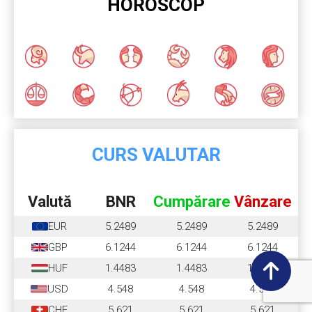
HOROSCOP
CURS VALUTAR
Valută
BNR
Cumpărare
Vânzare
EUR
5.2489
5.2489
5.2489
GBP
6.1244
6.1244
6.1244
HUF
1.4483
1.4483
1.4483
USD
4.548
4.548
4.548
CHF
5.621
5.621
5.621