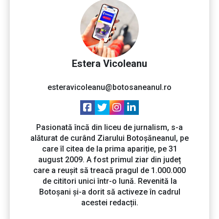
Estera Vicoleanu
esteravicoleanu@botosaneanul.ro
Pasionată încă din liceu de jurnalism, s-a
alăturat de curând Ziarului Botoșăneanul, pe
care îl citea de la prima apariție, pe 31
august 2009. A fost primul ziar din județ
care a reușit să treacă pragul de 1.000.000
de cititori unici într-o lună. Revenită la
Botoșani și-a dorit să activeze în cadrul
acestei redacții.