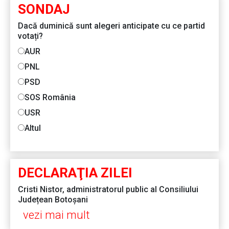
SONDAJ
Dacă duminică sunt alegeri anticipate cu ce partid
votați?
AUR
PNL
PSD
SOS România
USR
Altul
DECLARAŢIA ZILEI
Cristi Nistor, administratorul public al Consiliului
Județean Botoșani
vezi mai mult