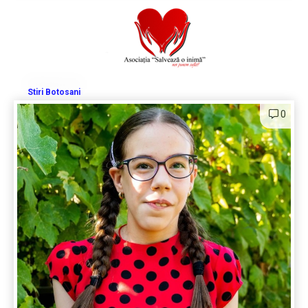
Stiri Botosani
0