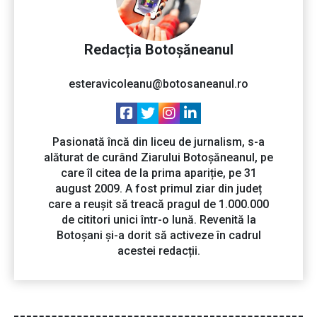
Redacția Botoșăneanul
esteravicoleanu@botosaneanul.ro
Pasionată încă din liceu de jurnalism, s-a
alăturat de curând Ziarului Botoșăneanul, pe
care îl citea de la prima apariție, pe 31
august 2009. A fost primul ziar din județ
care a reușit să treacă pragul de 1.000.000
de cititori unici într-o lună. Revenită la
Botoșani și-a dorit să activeze în cadrul
acestei redacții.