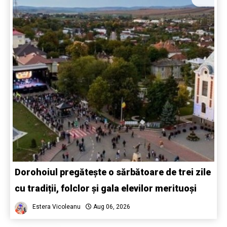
Dorohoiul pregătește o sărbătoare de trei zile
cu tradiții, folclor și gala elevilor merituoși
Estera Vicoleanu
Aug 06, 2026