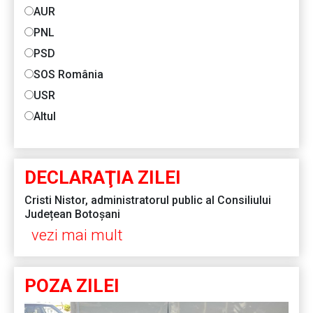
AUR
PNL
PSD
SOS România
USR
Altul
DECLARAŢIA ZILEI
Cristi Nistor, administratorul public al Consiliului
Județean Botoșani
vezi mai mult
POZA ZILEI