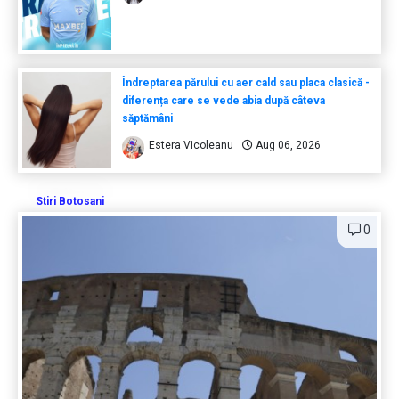
Îndreptarea părului cu aer cald sau placa clasică -
diferența care se vede abia după câteva
săptămâni
Estera Vicoleanu
Aug 06, 2026
Stiri Botosani
0