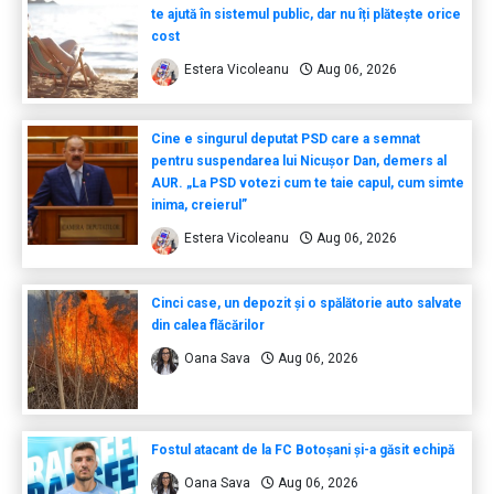
te ajută în sistemul public, dar nu îți plătește orice
cost
Estera Vicoleanu
Aug 06, 2026
Cine e singurul deputat PSD care a semnat
pentru suspendarea lui Nicușor Dan, demers al
AUR. „La PSD votezi cum te taie capul, cum simte
inima, creierul”
Estera Vicoleanu
Aug 06, 2026
Cinci case, un depozit și o spălătorie auto salvate
din calea flăcărilor
Oana Sava
Aug 06, 2026
Fostul atacant de la FC Botoșani și-a găsit echipă
Oana Sava
Aug 06, 2026