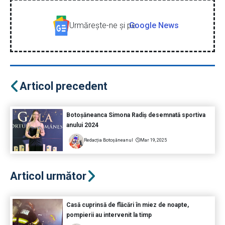
Urmăreşte-ne şi pe
Google News
Articol precedent
Botoșăneanca Simona Radiș desemnată sportiva
anului 2024
Redacția Botoșăneanul
Mar 19, 2025
Articol următor
Casă cuprinsă de flăcări în miez de noapte,
pompierii au intervenit la timp