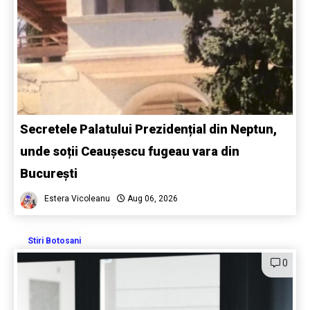
Secretele Palatului Prezidențial din Neptun,
unde soții Ceaușescu fugeau vara din
București
Estera Vicoleanu
Aug 06, 2026
Stiri Botosani
0