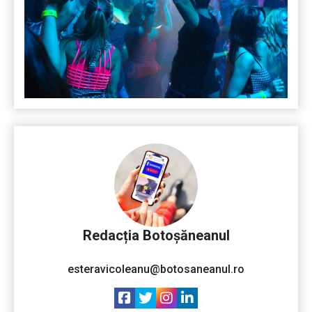
Redacția Botoșăneanul
esteravicoleanu@botosaneanul.ro