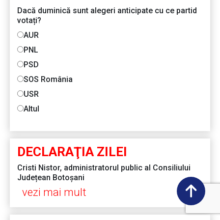
Dacă duminică sunt alegeri anticipate cu ce partid
votați?
AUR
PNL
PSD
SOS România
USR
Altul
DECLARAŢIA ZILEI
Cristi Nistor, administratorul public al Consiliului
Județean Botoșani
vezi mai mult