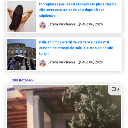
Îndreptarea părului cu aer cald sau placa clasică -
diferența care se vede abia după câteva
săptămâni
Estera Vicoleanu
Aug 06, 2026
Italia schimbă orarul de vizitare a celor mai
cunoscute atracții ale sale. Ce trebuie să știe
turiștii
Estera Vicoleanu
Aug 06, 2026
Stiri Botosani
0