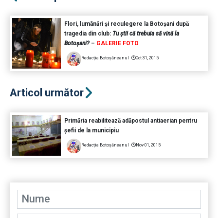
Flori, lumânări și reculegere la Botoșani după
tragedia din club:
Tu știi că trebuia să vină la
Botoșani?
–
GALERIE FOTO
Redacția Botoșăneanul
Oct 31, 2015
Articol următor
Primăria reabilitează adăpostul antiaerian pentru
șefii de la municipiu
Redacția Botoșăneanul
Nov 01, 2015