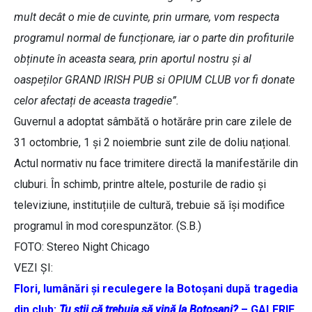
mult decât o mie de cuvinte, prin urmare, vom respecta
programul normal de funcționare, iar o parte din profiturile
obținute în aceasta seara, prin aportul nostru şi al
oaspeților GRAND IRISH PUB si OPIUM CLUB vor fi donate
celor afectați de aceasta tragedie”.
Guvernul a adoptat sâmbătă o hotărâre prin care zilele de
31 octombrie, 1 și 2 noiembrie sunt zile de doliu național.
Actul normativ nu face trimitere directă la manifestările din
cluburi. În schimb, printre altele, posturile de radio și
televiziune, instituțiile de cultură, trebuie să își modifice
programul în mod corespunzător. (S.B.)
FOTO: Stereo Night Chicago
VEZI ȘI:
Flori, lumânări și reculegere la Botoșani după tragedia
din club:
Tu știi că trebuia să vină la Botoșani?
– GALERIE