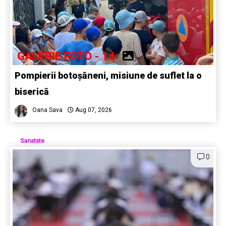
GALERIE FOTO - 14
Pompierii botoșăneni, misiune de suflet la o
biserică
Oana Sava
Aug 07, 2026
Sanatate
0