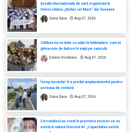
Școală internațională de vară organizată la
Universitatea „Ștefan cel Mare” din Suceava
Oana Sava
Aug 07, 2026
Căldura nu se bate cu udări la întâmplare: cum ții
ghivecele de balcon în viață pe caniculă
Estera Vicoleanu
Aug 07, 2026
Încep lucrările! S-a predat amplasamentul pentru
șoseaua de centură
Oana Sava
Aug 07, 2026
Cercetătorii au creat în premieră virusuri ce nu
există în natură folosind AI: „Capacitatea există