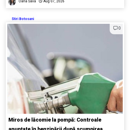
Oana Sava
Aug 07, 2026
Stiri Botosani
0
Miros de lăcomie la pompă: Controale
anunțate în benzinării după scumpirea