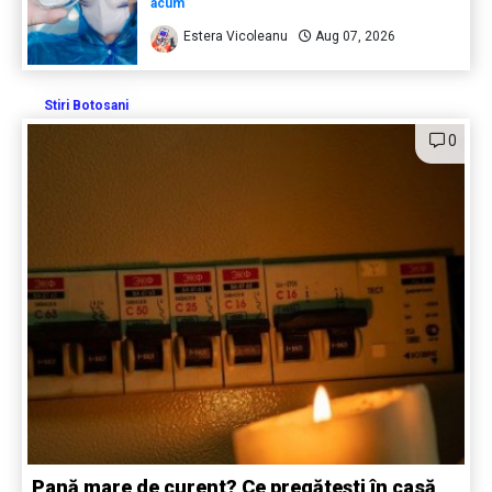
acum”
Estera Vicoleanu
Aug 07, 2026
Stiri Botosani
0
Pană mare de curent? Ce pregătești în casă