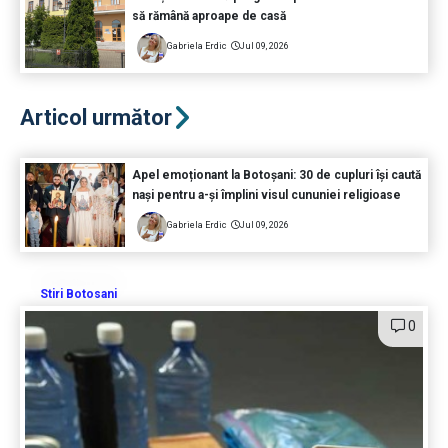
să rămână aproape de casă
Gabriela Erdic
Jul 09, 2026
Articol următor
Apel emoționant la Botoșani: 30 de cupluri își caută
nași pentru a-și împlini visul cununiei religioase
Gabriela Erdic
Jul 09, 2026
Stiri Botosani
0