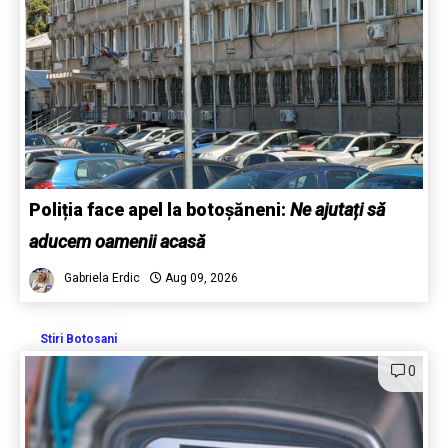
Poliția face apel la botoșăneni:
Ne ajutați să
aducem oamenii acasă
Gabriela Erdic
Aug 09, 2026
Stiri Botosani
0