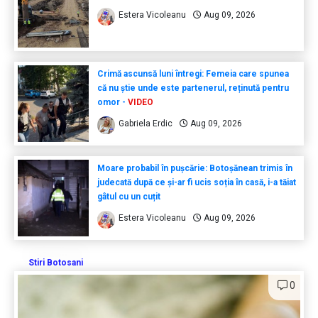
Estera Vicoleanu
Aug 09, 2026
Crimă ascunsă luni întregi: Femeia care spunea
că nu știe unde este partenerul, reținută pentru
omor -
VIDEO
Gabriela Erdic
Aug 09, 2026
Moare probabil în pușcărie: Botoșănean trimis în
judecată după ce și-ar fi ucis soția în casă, i-a tăiat
gâtul cu un cuțit
Estera Vicoleanu
Aug 09, 2026
Stiri Botosani
0