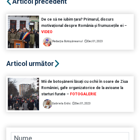
Articol precedent
De ce să ne iubim țara? Primarul, discurs
motivațional despre România și frumusețile ei –
VIDEO
Redacția Botoșăneanul
Dec 01, 2023
Articol următor
Mii de botoșăneni lăsați cu ochii în soare de Ziua
României, gafe organizatorice de la avioane la
starturi furate –
FOTOGALERIE
Gabriela Erdic
Dec 01, 2023