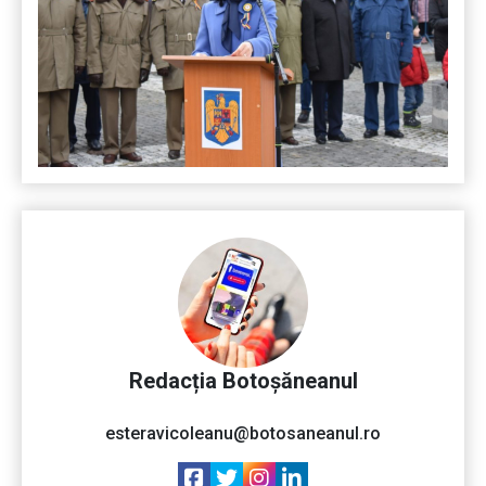
Redacția Botoșăneanul
esteravicoleanu@botosaneanul.ro