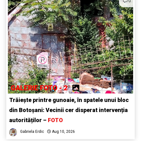
0
GALERIE FOTO - 2
Trăiește printre gunoaie, în spatele unui bloc
din Botoșani: Vecinii cer disperat intervenția
autorităților –
FOTO
Gabriela Erdic
Aug 10, 2026