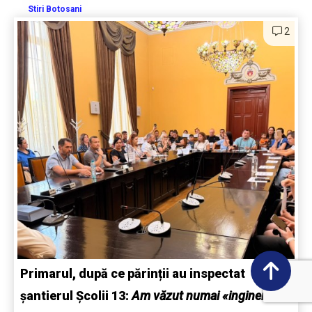
Stiri Botosani
2
Primarul, după ce părinții au inspectat
șantierul Școlii 13:
Am văzut numai «ingineri»