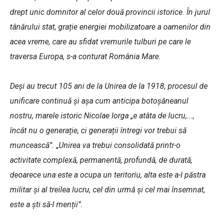
drept unic domnitor al celor două provincii istorice. În jurul
tânărului stat, grație energiei mobilizatoare a oamenilor din
acea vreme, care au sfidat vremurile tulburi pe care le
traversa Europa, s-a conturat România Mare.
Deși au trecut 105 ani de la Unirea de la 1918, procesul de
unificare continuă și așa cum anticipa botoșăneanul
nostru, marele istoric Nicolae Iorga „e atâta de lucru,...,
încât nu o generație, ci generații întregi vor trebui să
muncească”. „Unirea va trebui consolidată printr-o
activitate complexă, permanentă, profundă, de durată,
deoarece una este a ocupa un teritoriu, alta este a-l păstra
militar și al treilea lucru, cel din urmă și cel mai însemnat,
este a ști să-l menții”.