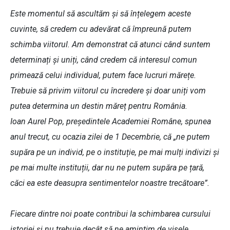
Este momentul să ascultăm și să înțelegem aceste
cuvinte, să credem cu adevărat că împreună putem
schimba viitorul. Am demonstrat că atunci când suntem
determinați și uniți, când credem că interesul comun
primează celui individual, putem face lucruri mărețe.
Trebuie să privim viitorul cu încredere și doar uniți vom
putea determina un destin măreț pentru România.
Ioan Aurel Pop, președintele Academiei Române, spunea
anul trecut, cu ocazia zilei de 1 Decembrie, că „ne putem
supăra pe un individ, pe o instituție, pe mai mulți indivizi și
pe mai multe instituții, dar nu ne putem supăra pe țară,
căci ea este deasupra sentimentelor noastre trecătoare”.
Fiecare dintre noi poate contribui la schimbarea cursului
istoriei și nu trebuie decât să ne amintim de visele