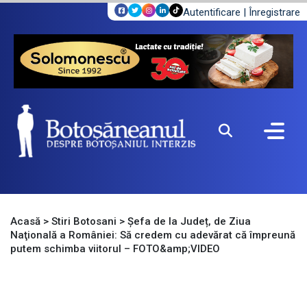
Autentificare
|
Înregistrare
Acasă
>
Stiri Botosani
>
Șefa de la Județ, de Ziua
Naţională a României: Să credem cu adevărat că împreună
putem schimba viitorul – FOTO&amp;VIDEO