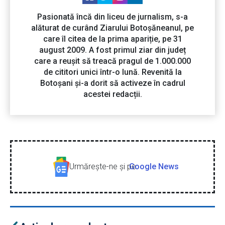
Pasionată încă din liceu de jurnalism, s-a
alăturat de curând Ziarului Botoșăneanul, pe
care îl citea de la prima apariție, pe 31
august 2009. A fost primul ziar din județ
care a reușit să treacă pragul de 1.000.000
de cititori unici într-o lună. Revenită la
Botoșani și-a dorit să activeze în cadrul
acestei redacții.
Urmăreşte-ne şi pe
Google News