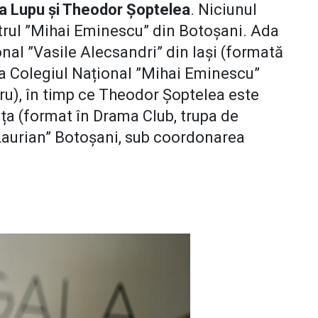
a Lupu și Theodor Șoptelea
. Niciunul
atrul ”Mihai Eminescu” din Botoșani. Ada
onal ”Vasile Alecsandri” din Iași (formată
la Colegiul Național ”Mihai Eminescu”
u), în timp ce Theodor Șoptelea este
nța (format în Drama Club, trupa de
.Laurian” Botoșani, sub coordonarea