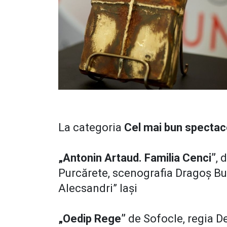
La categoria
Cel mai bun spectac
„Antonin Artaud. Familia Cenci”
, 
Purcărete, scenografia Dragoș Buh
Alecsandri” Iași
„Oedip Rege”
de Sofocle, regia D