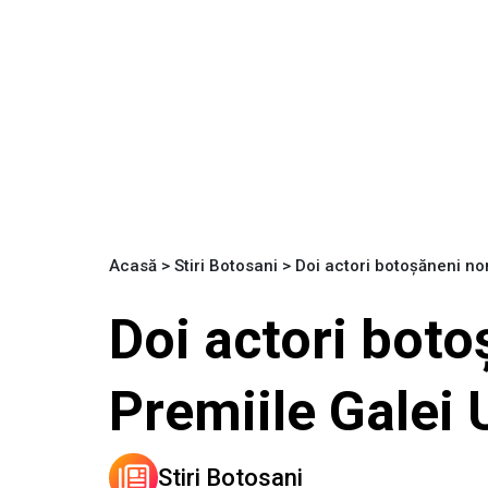
Acasă
>
Stiri Botosani
>
Doi actori botoșăneni no
Doi actori boto
Premiile Galei
Stiri Botosani