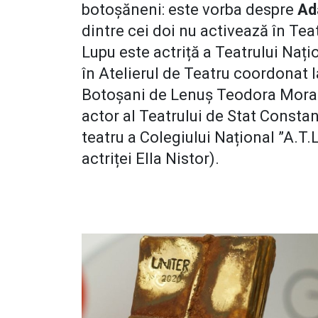
botoșăneni: este vorba despre
Ad
dintre cei doi nu activează în Te
Lupu este actriță a Teatrului Nați
în Atelierul de Teatru coordonat 
Botoșani de Lenuș Teodora Morar
actor al Teatrului de Stat Consta
teatru a Colegiului Național ”A.T
actriței Ella Nistor).