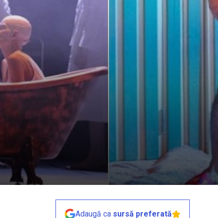
Adaugă ca
sursă preferată