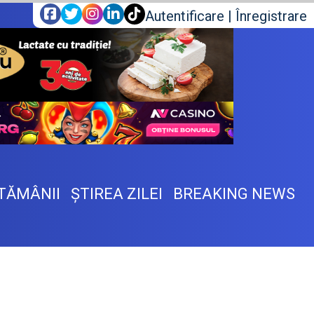
Autentificare
|
Înregistrare
TĂMÂNII
ŞTIREA ZILEI
BREAKING NEWS