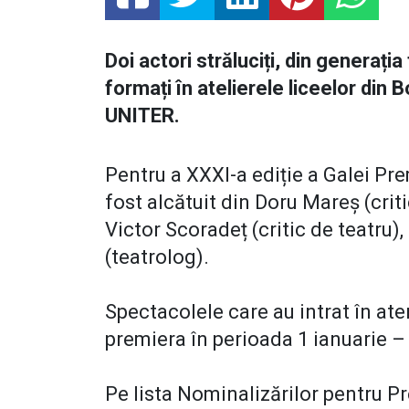
Doi actori străluciți, din generați
formați în atelierele liceelor din 
UNITER.
Pentru a XXXI-a ediție a Galei Pre
fost alcătuit din Doru Mareș (crit
Victor Scoradeț (critic de teatru),
(teatrolog).
Spectacolele care au intrat în aten
premiera în perioada 1 ianuarie 
Pe lista Nominalizărilor pentru P