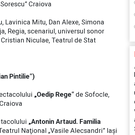
 Sorescu” Craiova
u, Lavinica Mitu, Dan Alexe, Simona
a, Regia, scenariul, universul sonor
ristian Niculae, Teatrul de Stat
n Pintilie”)
ectacolului
„Oedip Rege”
de Sofocle,
 Craiova
ctacolului
„Antonin Artaud. Familia
Teatrul Naţional „Vasile Alecsandri” Iaşi