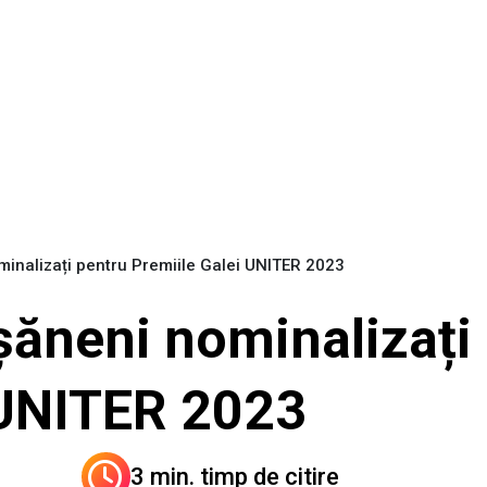
minalizați pentru Premiile Galei UNITER 2023
șăneni nominalizați
 UNITER 2023
3 min. timp de citire