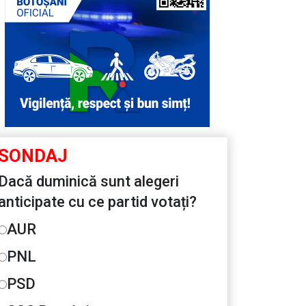
SONDAJ
Dacă duminică sunt alegeri
anticipate cu ce partid votați?
AUR
PNL
PSD