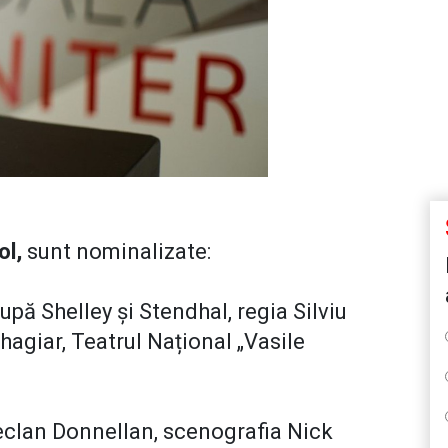
ol,
sunt nominalizate:
după Shelley și Stendhal, regia Silviu
agiar, Teatrul Național „Vasile
eclan Donnellan, scenografia Nick