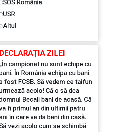
SOS România
USR
Altul
DECLARAŢIA ZILEI
„În campionat nu sunt echipe cu
bani. În România echipa cu bani
a fost FCSB. Să vedem ce taifun
urmează acolo! Că o să dea
domnul Becali bani de acasă. Că
va fi primul an din ultimii patru
ani în care va da bani din casă.
Să vezi acolo cum se schimbă