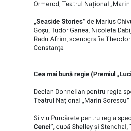
Ormerod, Teatrul Național „Marin
„Seaside Stories”
de Marius Chiv
Goșu, Tudor Ganea, Nicoleta Dabij
Radu Afrim, scenografia Theodor C
Constanța
Cea mai bună regie (Premiul „Lucia
Declan Donnellan pentru regia sp
Teatrul Naţional „Marin Sorescu”
Silviu Purcărete pentru regia spe
Cenci”,
după Shelley și Stendhal, 