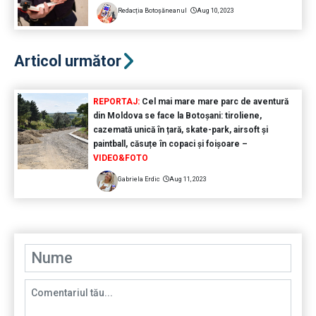
Redacția Botoșăneanul
Aug 10, 2023
Articol următor
REPORTAJ:
Cel mai mare mare parc de aventură
din Moldova se face la Botoșani: tiroliene,
cazemată unică în țară, skate-park, airsoft și
paintball, căsuțe în copaci și foișoare –
VIDEO&FOTO
Gabriela Erdic
Aug 11, 2023