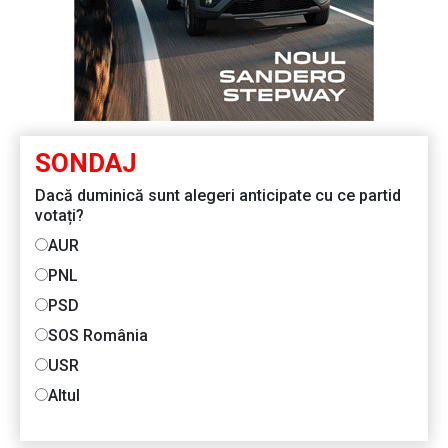
SONDAJ
Dacă duminică sunt alegeri anticipate cu ce partid
votați?
AUR
PNL
PSD
SOS România
USR
Altul