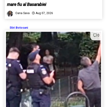
mare fiu al Basarabiei
Oana Sava
Aug 07, 2026
Stiri Botosani
0