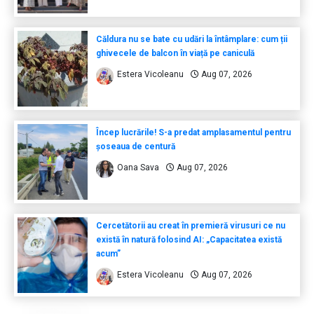
Căldura nu se bate cu udări la întâmplare: cum ții
ghivecele de balcon în viață pe caniculă
Estera Vicoleanu
Aug 07, 2026
Încep lucrările! S-a predat amplasamentul pentru
șoseaua de centură
Oana Sava
Aug 07, 2026
Cercetătorii au creat în premieră virusuri ce nu
există în natură folosind AI: „Capacitatea există
acum”
Estera Vicoleanu
Aug 07, 2026