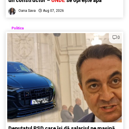
un constructor –
UNDE
se oprește apa
Oana Sava
Aug 07, 2026
Politica
0
Deputatul PSD care își dă salariul pe mașină