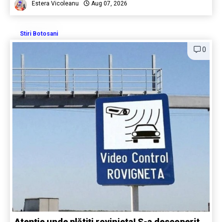
Estera Vicoleanu
Aug 07, 2026
Stiri Botosani
0
Atenție unde plătiți rovinieta! S-a descoperit