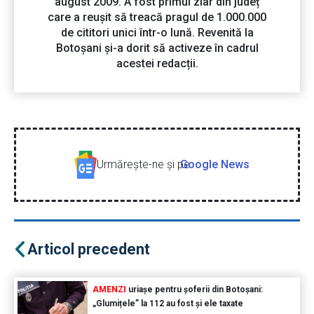
august 2009. A fost primul ziar din județ
care a reușit să treacă pragul de 1.000.000
de cititori unici într-o lună. Revenită la
Botoșani și-a dorit să activeze în cadrul
acestei redacții.
Urmăreşte-ne şi pe
Google News
Articol precedent
AMENZI
uriașe pentru șoferii din Botoșani:
„Glumițele” la 112 au fost și ele taxate