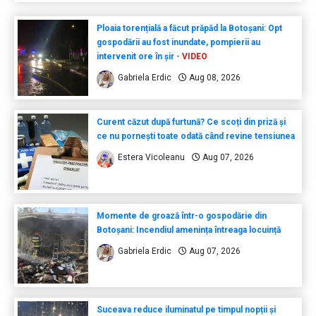
Ploaia torențială a făcut prăpăd la Botoșani: Opt
gospodării au fost inundate, pompierii au
intervenit ore în șir -
VIDEO
Gabriela Erdic
Aug 08, 2026
Curent căzut după furtună? Ce scoți din priză și
ce nu pornești toate odată când revine tensiunea
Estera Vicoleanu
Aug 07, 2026
Momente de groază într-o gospodărie din
Botoșani: Incendiul amenința întreaga locuință
Gabriela Erdic
Aug 07, 2026
Suceava reduce iluminatul pe timpul nopții și