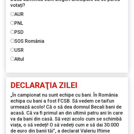
votați?
AUR
PNL
PSD
SOS România
USR
Altul
DECLARAŢIA ZILEI
„În campionat nu sunt echipe cu bani. În România
echipa cu bani a fost FCSB. Să vedem ce taifun
urmează acolo! Că o să dea domnul Becali bani de
acasă. Că va fi primul an din ultimii patru ani în care
va da bani din casă. Să vezi acolo cum se schimbă
viața, o să vedeți! O să vedeți cum e să dai 30.000
de euro din banii tăi”, a declarat Valeriu Iftime