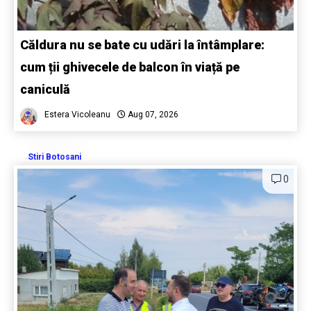
Căldura nu se bate cu udări la întâmplare:
cum ții ghivecele de balcon în viață pe
caniculă
Estera Vicoleanu
Aug 07, 2026
Stiri Botosani
0