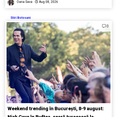
Oana Sava
Aug 08, 2026
Stiri Botosani
0
Weekend trending în București, 8-9 august:
Nick Cave în Buftea, seară turcească la