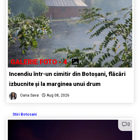
GALERIE FOTO - 4
Incendiu într-un cimitir din Botoșani, flăcări
izbucnite și la marginea unui drum
Oana Sava
Aug 08, 2026
Stiri Botosani
0