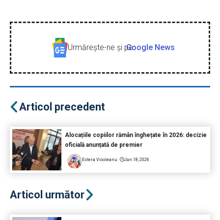
Urmăreşte-ne şi pe
Google News
Articol precedent
Alocațiile copiilor rămân înghețate în 2026: decizie
oficială anunțată de premier
Estera Vicoleanu
Jan 18, 2026
Articol următor