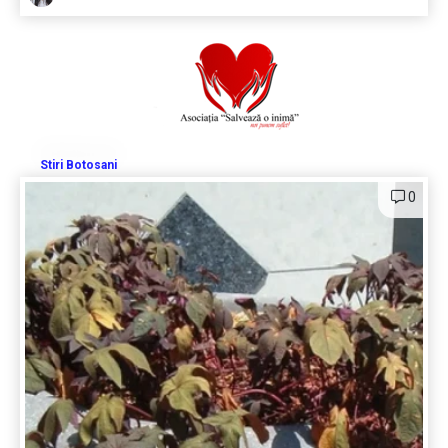
Stiri Botosani
0