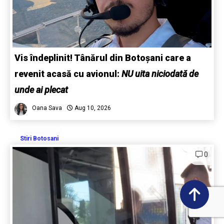
Vis îndeplinit! Tânărul din Botoșani care a
revenit acasă cu avionul:
NU uita niciodată de
unde ai plecat
Oana Sava
Aug 10, 2026
Stiri Botosani
0