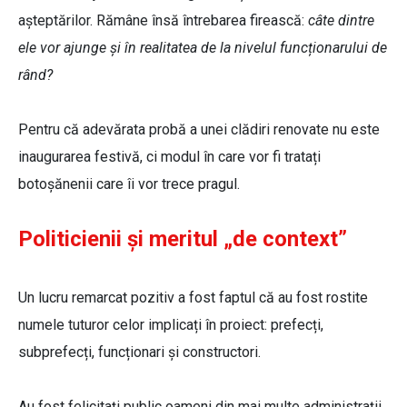
așteptărilor. Rămâne însă întrebarea firească:
câte dintre
ele vor ajunge și în realitatea de la nivelul funcționarului de
rând?
Pentru că adevărata probă a unei clădiri renovate nu este
inaugurarea festivă, ci modul în care vor fi tratați
botoșănenii care îi vor trece pragul.
Politicienii și meritul „de context”
Un lucru remarcat pozitiv a fost faptul că au fost rostite
numele tuturor celor implicați în proiect: prefecți,
subprefecți, funcționari și constructori.
Au fost felicitați public oameni din mai multe administrații