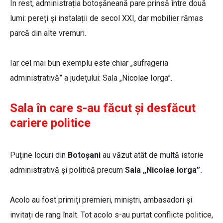
În rest, administrația botoșăneană pare prinsă între două
lumi: pereți și instalații de secol XXI, dar mobilier rămas
parcă din alte vremuri.
Iar cel mai bun exemplu este chiar „sufrageria
administrativă” a județului: Sala „Nicolae Iorga”.
Sala în care s-au făcut și desfăcut
cariere politice
Puține locuri din
Botoșani
au văzut atât de multă istorie
administrativă și politică precum
Sala „Nicolae Iorga”.
Acolo au fost primiți premieri, miniștri, ambasadori și
invitați de rang înalt. Tot acolo s-au purtat conflicte politice,