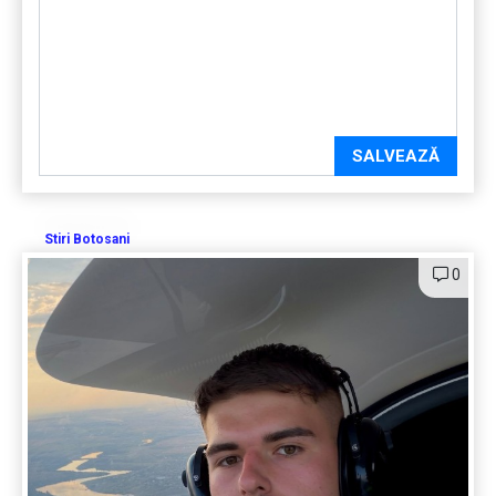
SALVEAZĂ
Stiri Botosani
0