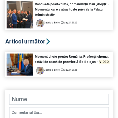
Când șefa poartă fustă, comandanții stau „drepți” -
Momentul care a atras toate privirile la Palatul
Administrativ
Gabriela Erdic
May 24, 2026
Articol următor
Moment cheie pentru România: Prefecții chemați
astăzi de acasă de premierul Ilie Bolojan –
VIDEO
Gabriela Erdic
May 24, 2026