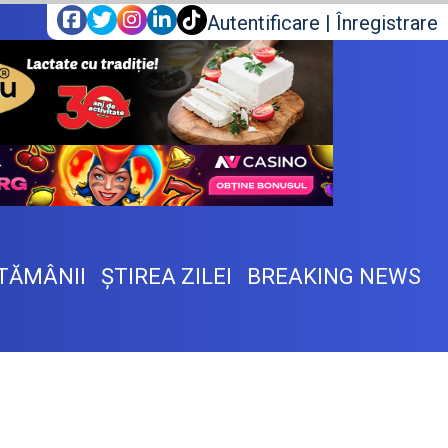
Autentificare
|
Înregistrare
TĂMÂNII
ŞTIREA ZILEI
BREAKING NEWS