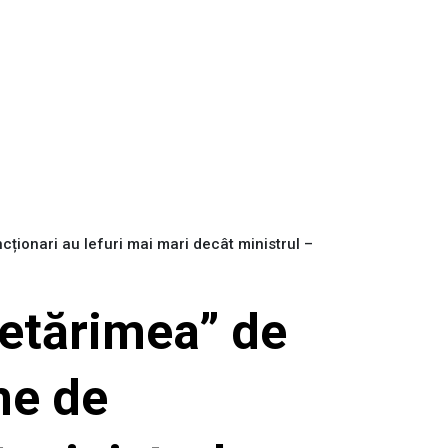
cționari au lefuri mai mari decât ministrul –
getărimea” de
me de