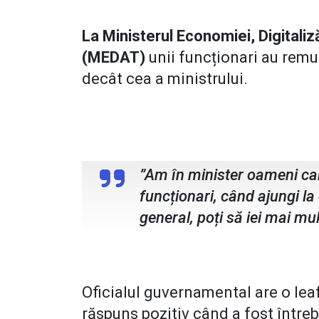
La Ministerul Economiei, Digitaliză
(MEDAT)
unii funcționari au remu
decât cea a ministrului.
Irineu Darău, ministrul Economie
”Am în minister oameni car
funcționari, când ajungi la
general, poți să iei mai mu
Oficialul guvernamental are o leaf
răspuns pozitiv când a fost întreb