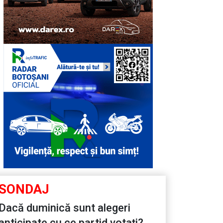
SONDAJ
Dacă duminică sunt alegeri
anticipate cu ce partid votați?