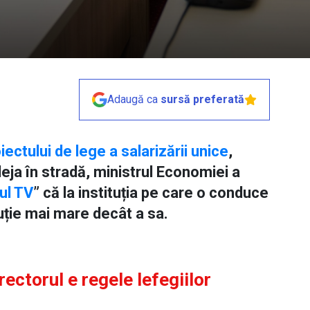
Adaugă ca
sursă preferată
ectului de lege a salarizării unice
,
deja în stradă, ministrul Economiei a
ul TV
” că la instituția pe care o conduce
buție mai mare decât a sa.
irectorul e regele lefegiilor