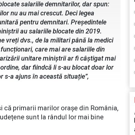
 blocate salariile demnitarilor, dar spun:
ilor nu au mai crescut. Deci legea
 unitară pentru demnitari. Președintele
niștrii au salariile blocate din 2019.
e vreți dvs., de la militari până la medici
 funcționari, care mai are salariile din
izării unitare miniștrii ar fi câștigat mai
rdine, dar fiindcă li s-au blocat doar lor
lor s-a ajuns în această situație”,
că primarii marilor orașe din România,
Județene sunt la rândul lor mai bine