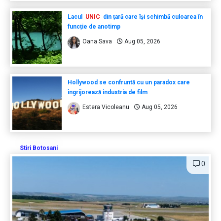
Lacul
UNIC
din țară care își schimbă culoarea în
funcție de anotimp
Oana Sava
Aug 05, 2026
Hollywood se confruntă cu un paradox care
îngrijorează industria de film
Estera Vicoleanu
Aug 05, 2026
Stiri Botosani
0