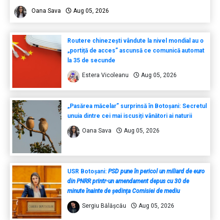
Oana Sava
Aug 05, 2026
Routere chinezești vândute la nivel mondial au o
„portiță de acces” ascunsă ce comunică automat
la 35 de secunde
Estera Vicoleanu
Aug 05, 2026
„Pasărea măcelar” surprinsă în Botoșani: Secretul
unuia dintre cei mai iscusiți vânători ai naturii
Oana Sava
Aug 05, 2026
USR Botoșani:
PSD pune în pericol un miliard de euro
din PNRR printr-un amendament depus cu 30 de
minute înainte de ședința Comisiei de mediu
Sergiu Bălășcău
Aug 05, 2026