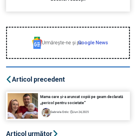
Urmăreşte-ne şi pe
Google News
Articol precedent
Mama care și-a aruncat copiii pe geam declarată
„pericol pentru societate”
Gabriela Erdic
Jun 24, 2025
Articol următor