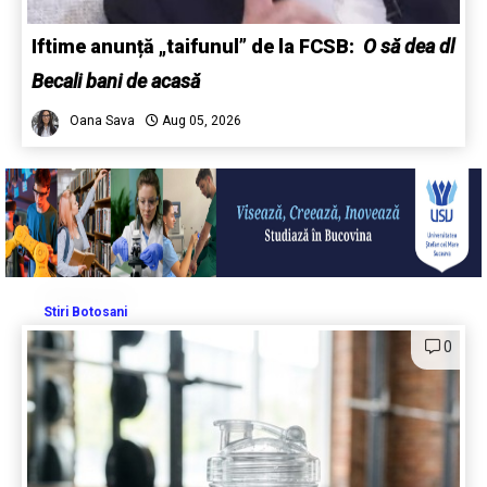
Iftime anunță „taifunul” de la FCSB:
O să dea dl
Becali bani de acasă
Oana Sava
Aug 05, 2026
Stiri Botosani
0