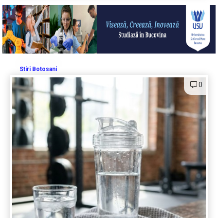
Stiri Botosani
0