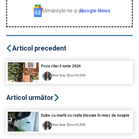
Urmăreşte-ne şi pe
Google News
Articol precedent
Poza zilei 5 iunie 2026
Oana Sava
Jun 05, 2026
Articol următor
Dube cu marfă cu roțile blocate în miez de noapte
Oana Sava
Jun 05, 2026