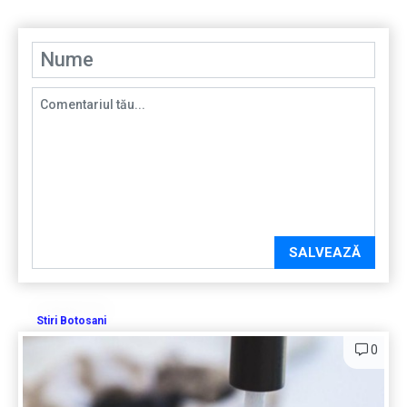
SALVEAZĂ
Stiri Botosani
0