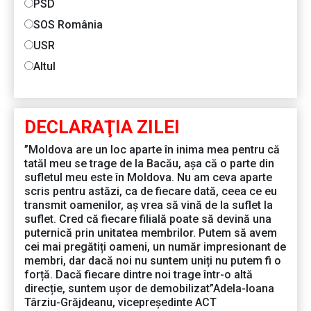
PSD
SOS România
USR
Altul
DECLARAŢIA ZILEI
”Moldova are un loc aparte în inima mea pentru că
tatăl meu se trage de la Bacău, așa că o parte din
sufletul meu este în Moldova. Nu am ceva aparte
scris pentru astăzi, ca de fiecare dată, ceea ce eu
transmit oamenilor, aș vrea să vină de la suflet la
suflet. Cred că fiecare filială poate să devină una
puternică prin unitatea membrilor. Putem să avem
cei mai pregătiți oameni, un număr impresionant de
membri, dar dacă noi nu suntem uniți nu putem fi o
forță. Dacă fiecare dintre noi trage într-o altă
direcție, suntem ușor de demobilizat”Adela-Ioana
Târziu-Grăjdeanu, vicepreședinte ACT