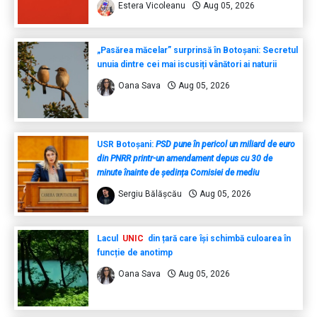
Estera Vicoleanu
Aug 05, 2026
„Pasărea măcelar” surprinsă în Botoșani: Secretul
unuia dintre cei mai iscusiți vânători ai naturii
Oana Sava
Aug 05, 2026
USR Botoșani:
PSD pune în pericol un miliard de euro
din PNRR printr-un amendament depus cu 30 de
minute înainte de ședința Comisiei de mediu
Sergiu Bălășcău
Aug 05, 2026
Lacul
UNIC
din țară care își schimbă culoarea în
funcție de anotimp
Oana Sava
Aug 05, 2026