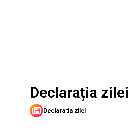
Declarația zile
Declaratia zilei