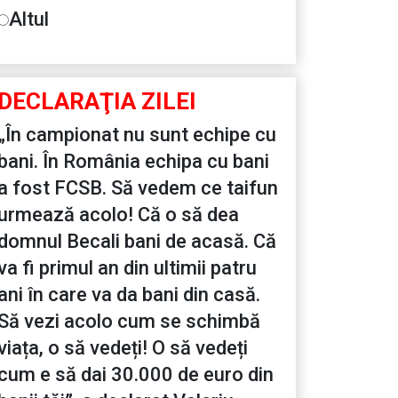
Altul
DECLARAŢIA ZILEI
„În campionat nu sunt echipe cu
bani. În România echipa cu bani
a fost FCSB. Să vedem ce taifun
urmează acolo! Că o să dea
domnul Becali bani de acasă. Că
va fi primul an din ultimii patru
ani în care va da bani din casă.
Să vezi acolo cum se schimbă
viața, o să vedeți! O să vedeți
cum e să dai 30.000 de euro din