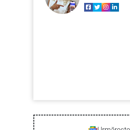
Urmăreşte-