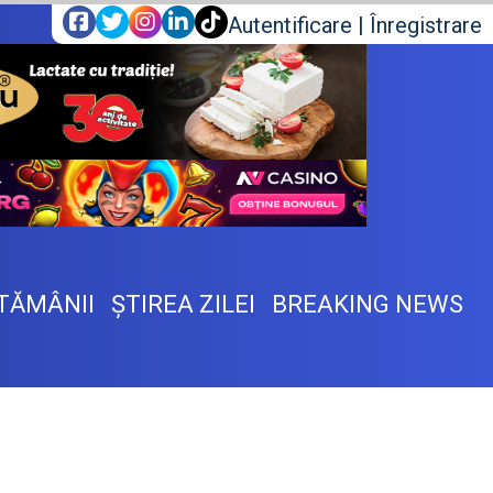
Autentificare
|
Înregistrare
TĂMÂNII
ŞTIREA ZILEI
BREAKING NEWS