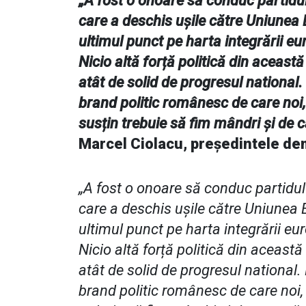
„A fost o onoare să conduc partidu
care a deschis ușile către Uniunea 
ultimul punct pe harta integrării eu
Nicio altă forță politică din această 
atât de solid de progresul nationa
brand politic românesc de care noi, 
susțin trebuie să fim mândri și de 
Marcel Ciolacu, președintele de
„A fost o onoare să conduc partidu
care a deschis ușile către Uniunea E
ultimul punct pe harta integrării eu
Nicio altă forță politică din această 
atât de solid de progresul national
brand politic românesc de care noi, s