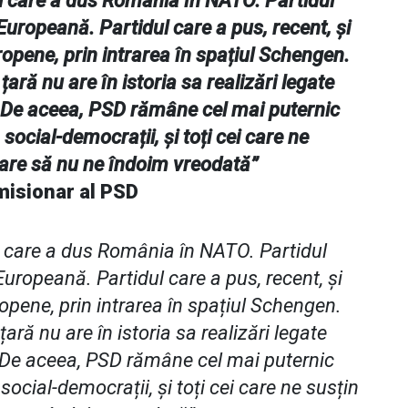
l care a dus România în NATO. Partidul
Europeană. Partidul care a pus, recent, și
ropene, prin intrarea în spațiul Schengen.
țară nu are în istoria sa realizări legate
l. De aceea, PSD rămâne cel mai puternic
social-democrații, și toți cei care ne
care să nu ne îndoim vreodată”
misionar al PSD
l care a dus România în NATO. Partidul
uropeană. Partidul care a pus, recent, și
ropene, prin intrarea în spațiul Schengen.
țară nu are în istoria sa realizări legate
. De aceea, PSD rămâne cel mai puternic
ocial-democrații, și toți cei care ne susțin