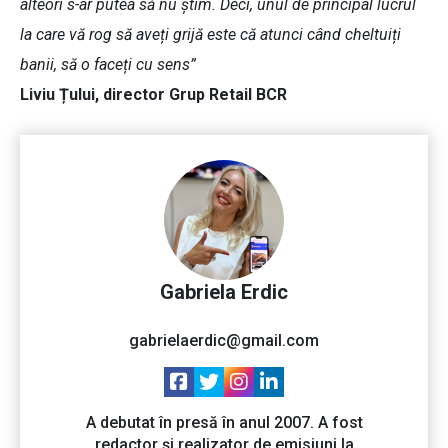
alteori s-ar putea să nu știm. Deci, unul de principal lucrul
la care vă rog să aveți grijă este că atunci când cheltuiți
banii, să o faceți cu sens”
Liviu Țului, director Grup Retail BCR
Gabriela Erdic
gabrielaerdic@gmail.com
A debutat în presă în anul 2007. A fost
redactor și realizator de emisiuni la