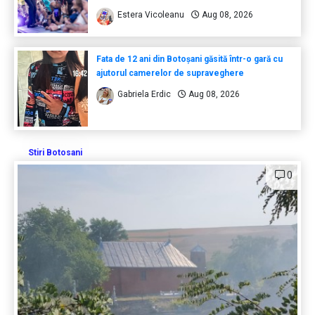
Estera Vicoleanu
Aug 08, 2026
Fata de 12 ani din Botoșani găsită într-o gară cu
ajutorul camerelor de supraveghere
Gabriela Erdic
Aug 08, 2026
Stiri Botosani
0