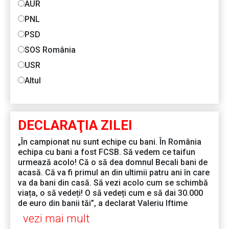
AUR
PNL
PSD
SOS România
USR
Altul
DECLARAŢIA ZILEI
„În campionat nu sunt echipe cu bani. În România
echipa cu bani a fost FCSB. Să vedem ce taifun
urmează acolo! Că o să dea domnul Becali bani de
acasă. Că va fi primul an din ultimii patru ani în care
va da bani din casă. Să vezi acolo cum se schimbă
viața, o să vedeți! O să vedeți cum e să dai 30.000
de euro din banii tăi”, a declarat Valeriu Iftime
vezi mai mult