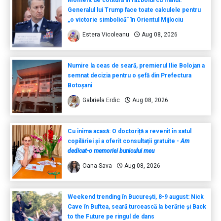
Generalul lui Trump face toate calculele pentru
„o victorie simbolică” în Orientul Mijlociu
Estera Vicoleanu
Aug 08, 2026
Numire la ceas de seară, premierul Ilie Bolojan a
semnat decizia pentru o șefă din Prefectura
Botoșani
Gabriela Erdic
Aug 08, 2026
Cu inima acasă: O doctoriță a revenit în satul
copilăriei și a oferit consultații gratuite -
Am
dedicat-o memoriei bunicului meu
Oana Sava
Aug 08, 2026
Weekend trending în București, 8-9 august: Nick
Cave în Buftea, seară turcească la berărie și Back
to the Future pe ringul de dans