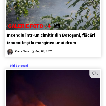
GALERIE FOTO - 4
Incendiu într-un cimitir din Botoșani, flăcări
izbucnite și la marginea unui drum
Oana Sava
Aug 08, 2026
Stiri Botosani
0