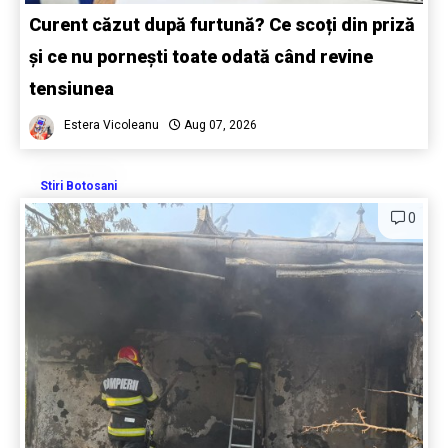
Curent căzut după furtună? Ce scoți din priză
și ce nu pornești toate odată când revine
tensiunea
Estera Vicoleanu
Aug 07, 2026
Stiri Botosani
0