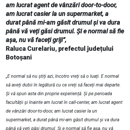
am lucrat agent de vânzări door-to-door,
am lucrat casier la un supermarket, a
durat până mi-am găsit drumul și va dura
până vă veți găsi drumul. Și e normal să fie
așa, nu vă faceți griji”,
Raluca Curelariu, prefectul județului
Botoșani
„E normal să nu știți azi, încotro vreți să o luați. E normal
să aveți dubii în legătură cu ce vreți să faceți mai departe.
Și vă spun asta din proprie experiență. Și pe perioada
facultății și înainte am lucrat în call-center, am lucrat agent
de vânzări door-to-door, am lucrat casier la un
supermarket, a durat până mi-am găsit drumul și va dura
până vă veți găsi drumul. Și e normal să fie așa, nu vă