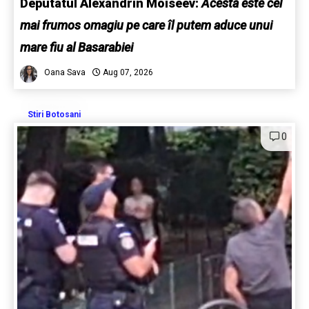
Deputatul Alexandrin Moiseev:
Acesta este cel
mai frumos omagiu pe care îl putem aduce unui
mare fiu al Basarabiei
Oana Sava
Aug 07, 2026
Stiri Botosani
0