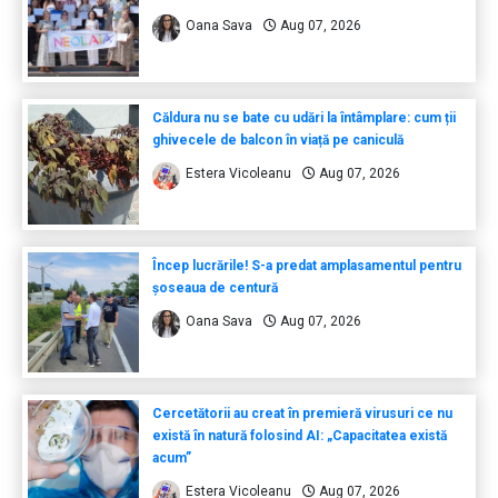
Oana Sava
Aug 07, 2026
Căldura nu se bate cu udări la întâmplare: cum ții
ghivecele de balcon în viață pe caniculă
Estera Vicoleanu
Aug 07, 2026
Încep lucrările! S-a predat amplasamentul pentru
șoseaua de centură
Oana Sava
Aug 07, 2026
Cercetătorii au creat în premieră virusuri ce nu
există în natură folosind AI: „Capacitatea există
acum”
Estera Vicoleanu
Aug 07, 2026