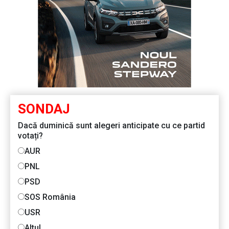
SONDAJ
Dacă duminică sunt alegeri anticipate cu ce partid
votați?
AUR
PNL
PSD
SOS România
USR
Altul