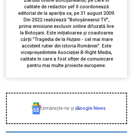
ziarului online Botoșăneanul, pe care în
calitate de redactor șef îl coordonează
editorial de la apariția sa, pe 31 august 2009.
Din 2022 realizează ”Botoșăneanul TV”,
prima emisiune exclusiv online difuzată live
la Botoșani. Este inițiatoarea și coautoarea
cărții ”Tragedia de la Huțani - cel mai mare
accident rutier din istoria României”. Este
vicepreședintele Asociației B-Right Media,
calitate în care a fost ofițer de comunicare
pentru mai multe proiecte europene.
Urmăreşte-ne şi pe
Google News