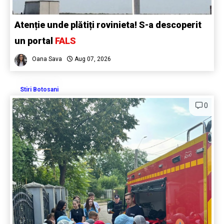
Atenție unde plătiți rovinieta! S-a descoperit
un portal
FALS
Oana Sava
Aug 07, 2026
Stiri Botosani
0