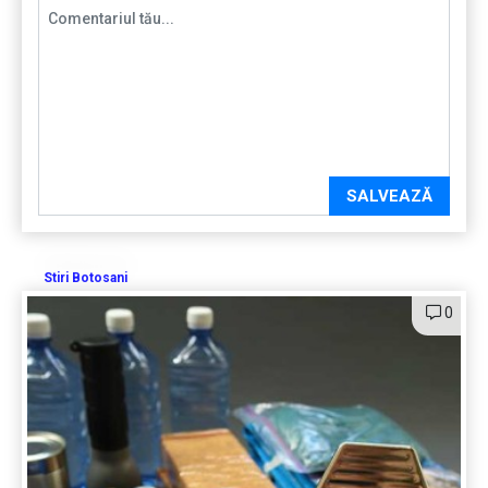
SALVEAZĂ
Stiri Botosani
0