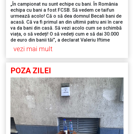
„În campionat nu sunt echipe cu bani. În România
echipa cu bani a fost FCSB. Să vedem ce taifun
urmează acolo! Că o să dea domnul Becali bani de
acasă. Că va fi primul an din ultimii patru ani în care
va da bani din casă. Să vezi acolo cum se schimbă
viața, o să vedeți! O să vedeți cum e să dai 30.000
de euro din banii tăi”, a declarat Valeriu Iftime
vezi mai mult
POZA ZILEI