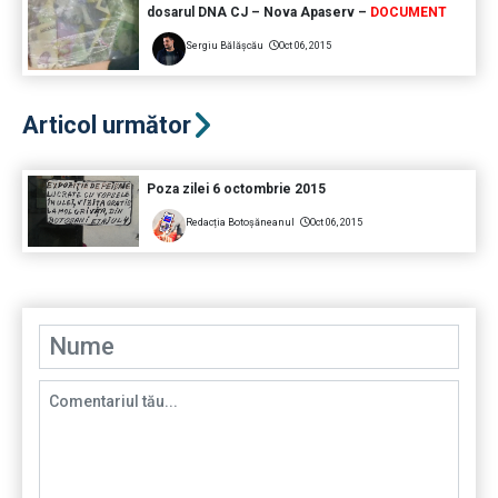
dosarul DNA CJ – Nova Apaserv –
DOCUMENT
Sergiu Bălășcău
Oct 06, 2015
Articol următor
Poza zilei 6 octombrie 2015
Redacția Botoșăneanul
Oct 06, 2015