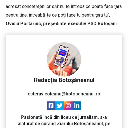
adresat concetăţenilor săi: nu te întreba ce poate face ţara
pentru tine, întreabă-te ce poţi face tu pentru ţara ta”,
Ovidiu Portariuc, președinte executiv PSD Botoșani.
Redacția Botoșăneanul
esteravicoleanu@botosaneanul.ro
Pasionată încă din liceu de jurnalism, s-a
alăturat de curând Ziarului Botoșăneanul, pe