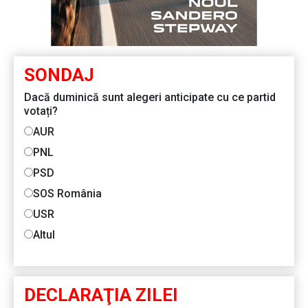
SONDAJ
Dacă duminică sunt alegeri anticipate cu ce partid
votați?
AUR
PNL
PSD
SOS România
USR
Altul
DECLARAŢIA ZILEI