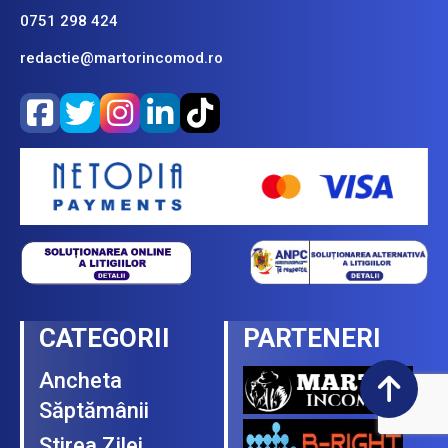
0751 298 424
redactie@martorincomod.ro
CATEGORII
PARTENERI
Ancheta
Săptămânii
Ştirea Zilei