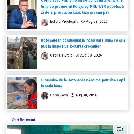
Comunicat: PSD vine cu soluții pentru români, în
timp ce premierul Bolojan și PNL-USR îi spoliază
zi de zi prin austeritate, taxe și scumpiri
Estera Vicoleanu
Aug 08, 2026
Botoșănean condamnat la închisoare după ce și-a
pus la dispoziție locuința drogaților
Gabriela Erdic
Aug 08, 2026
O mămică de la Botoșani a născut al patrulea copil
în ambulanță
Oana Sava
Aug 08, 2026
Stiri Botosani
0