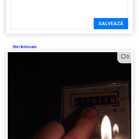
SALVEAZĂ
Stiri Botosani
0