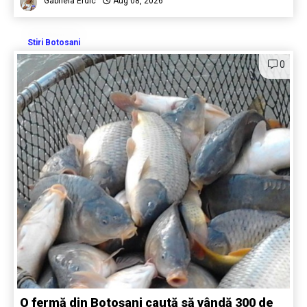
Gabriela Erdic
Aug 08, 2026
Stiri Botosani
0
O fermă din Botoșani caută să vândă 300 de