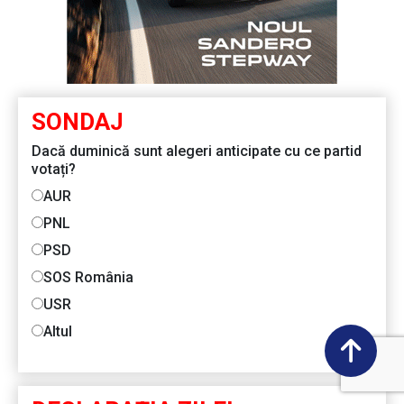
SONDAJ
Dacă duminică sunt alegeri anticipate cu ce partid
votați?
AUR
PNL
PSD
SOS România
USR
Altul