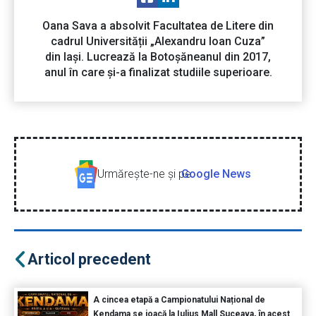
Oana Sava a absolvit Facultatea de Litere din
cadrul Universității „Alexandru Ioan Cuza”
din Iași. Lucrează la Botoșăneanul din 2017,
anul în care și-a finalizat studiile superioare.
Urmăreşte-ne şi pe
Google News
Articol precedent
A cincea etapă a Campionatului Național de
Kendama se joacă la Iulius Mall Suceava, în acest