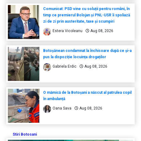
Comunicat: PSD vine cu soluții pentru români, în
timp ce premierul Bolojan și PNL-USR îi spoliază
zi de zi prin austeritate, taxe și scumpiri
Estera Vicoleanu
Aug 08, 2026
Botoșănean condamnat la închisoare după ce și-a
pus la dispoziție locuința drogaților
Gabriela Erdic
Aug 08, 2026
O mămică de la Botoșani a născut al patrulea copil
în ambulanță
Oana Sava
Aug 08, 2026
Stiri Botosani