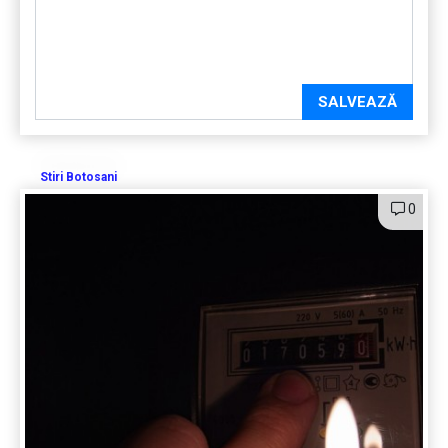
SALVEAZĂ
Stiri Botosani
0