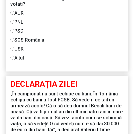
votați?
AUR
PNL
PSD
SOS România
USR
Altul
DECLARAŢIA ZILEI
„În campionat nu sunt echipe cu bani. În România
echipa cu bani a fost FCSB. Să vedem ce taifun
urmează acolo! Că o să dea domnul Becali bani de
acasă. Că va fi primul an din ultimii patru ani în care
va da bani din casă. Să vezi acolo cum se schimbă
viața, o să vedeți! O să vedeți cum e să dai 30.000
de euro din banii tăi”, a declarat Valeriu Iftime