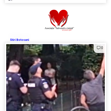
Stiri Botosani
0