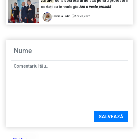
ANUNȚ
de la secretarul de stat pentru profesorii
certați cu tehnologia:
Am o veste proastă
Gabriela Erdic
Apr 20, 2025
SALVEAZĂ