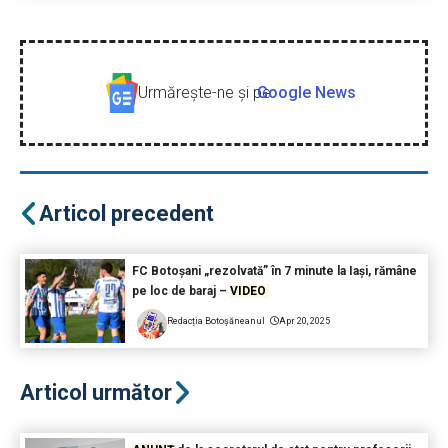
Urmăreşte-ne şi pe
Google News
Articol precedent
FC Botoșani „rezolvată” în 7 minute la Iași, rămâne
pe loc de baraj –
VIDEO
Redacția Botoșăneanul
Apr 20, 2025
Articol următor