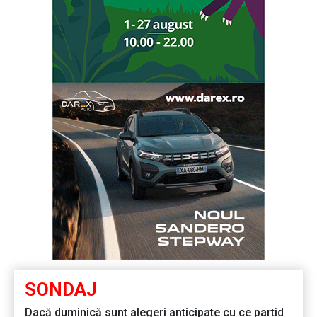
SONDAJ
Dacă duminică sunt alegeri anticipate cu ce partid