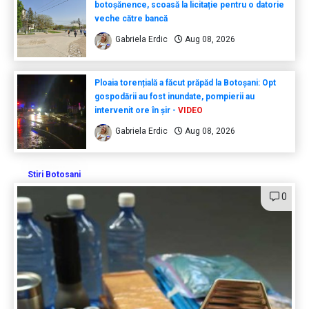
botoșănence, scoasă la licitație pentru o datorie
veche către bancă
Gabriela Erdic
Aug 08, 2026
Ploaia torențială a făcut prăpăd la Botoșani: Opt
gospodării au fost inundate, pompierii au
intervenit ore în șir -
VIDEO
Gabriela Erdic
Aug 08, 2026
Stiri Botosani
0