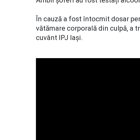
Ambii șoferi au fost testați alcool
În cauză a fost întocmit dosar pen
vătămare corporală din culpă, a 
cuvânt IPJ Iași.