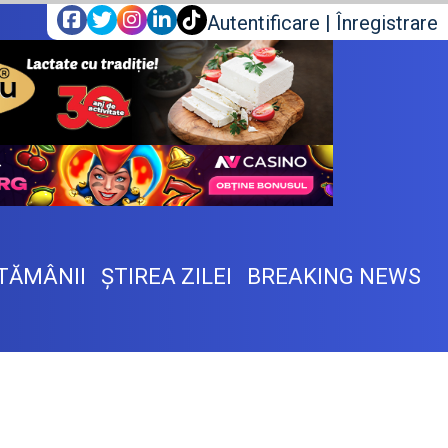
Autentificare
|
Înregistrare
TĂMÂNII
ŞTIREA ZILEI
BREAKING NEWS