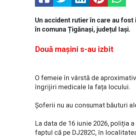
Un accident rutier în care au fos
în comuna Țigănași, județul Iași.
Două mașini s-au izbit
O femeie în vârstă de aproximativ 
îngrijiri medicale la fața locului.
Șoferii nu au consumat băuturi al
La data de 16 iunie 2026, poliția a 
faptul că pe DJ282C, în localitate