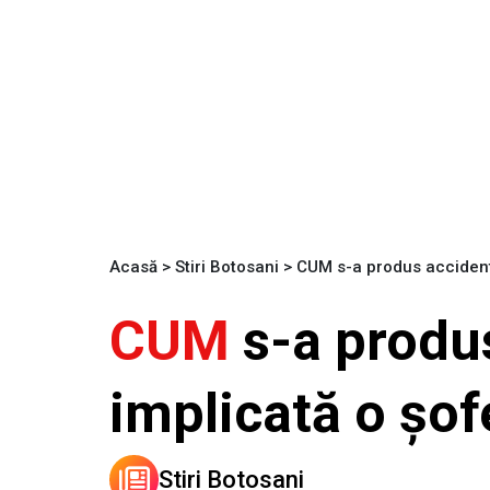
Acasă
>
Stiri Botosani
>
CUM s-a produs accidentu
CUM
s-a produs
implicată o șof
Stiri Botosani