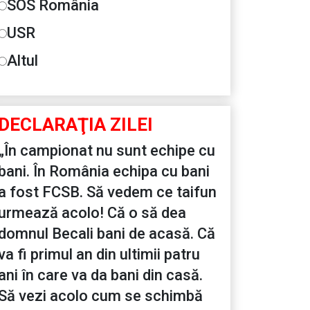
SOS România
USR
Altul
DECLARAŢIA ZILEI
„În campionat nu sunt echipe cu
bani. În România echipa cu bani
a fost FCSB. Să vedem ce taifun
urmează acolo! Că o să dea
domnul Becali bani de acasă. Că
va fi primul an din ultimii patru
ani în care va da bani din casă.
Să vezi acolo cum se schimbă