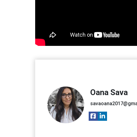
Oana Sava
savaoana2017@gma