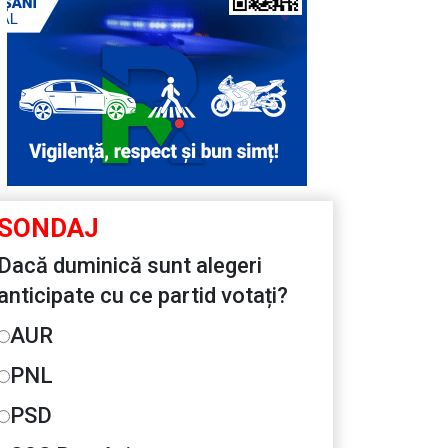
SONDAJ
Dacă duminică sunt alegeri
anticipate cu ce partid votați?
AUR
PNL
PSD