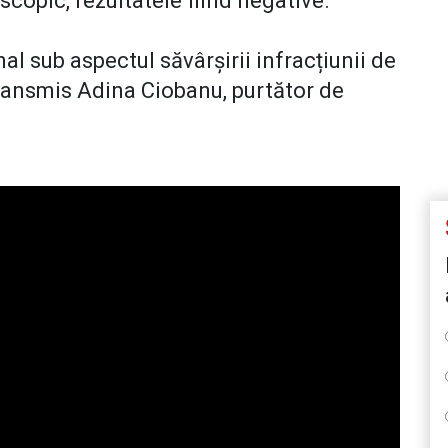
scopic, rezultatele fiind negative.
al sub aspectul săvârșirii infracțiunii de
transmis Adina Ciobanu, purtător de