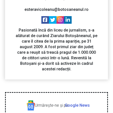
esteravicoleanu@botosaneanul.ro
Pasionată încă din liceu de jurnalism, s-a
alăturat de curând Ziarului Botoșăneanul, pe
care îl citea de la prima apariție, pe 31
august 2009. A fost primul ziar din județ
care a reușit să treacă pragul de 1.000.000
de cititori unici într-o lună. Revenită la
Botoșani și-a dorit să activeze în cadrul
acestei redacții.
Urmăreşte-ne şi pe
Google News