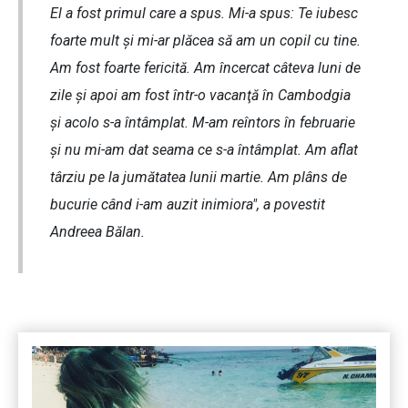
El a fost primul care a spus. Mi-a spus: Te iubesc
foarte mult şi mi-ar plăcea să am un copil cu tine.
Am fost foarte fericită. Am încercat câteva luni de
zile şi apoi am fost într-o vacanţă în Cambodgia
şi acolo s-a întâmplat. M-am reîntors în februarie
şi nu mi-am dat seama ce s-a întâmplat. Am aflat
târziu pe la jumătatea lunii martie. Am plâns de
bucurie când i-am auzit inimiora", a povestit
Andreea Bălan.