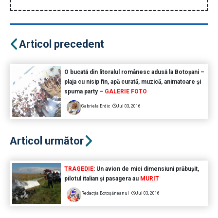
Articol precedent
O bucată din litoralul românesc adusă la Botoșani –
plaja cu nisip fin, apă curată, muzică, animatoare și
spuma party –
GALERIE FOTO
Gabriela Erdic
Jul 03, 2016
Articol următor
TRAGEDIE
: Un avion de mici dimensiuni prăbușit,
pilotul italian și pasagera au
MURIT
Redacția Botoșăneanul
Jul 03, 2016