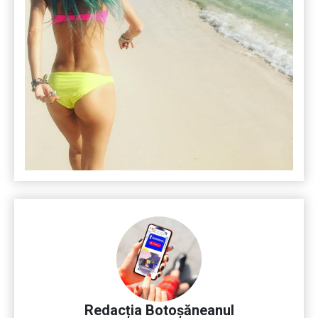
Redacția Botoșăneanul