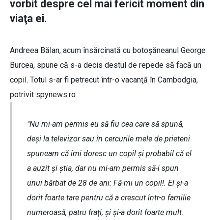
vorbit despre cel mai fericit moment din
viaţa ei.
Andreea Bălan, acum însărcinată cu botoşăneanul George
Burcea, spune că s-a decis destul de repede să facă un
copil. Totul s-ar fi petrecut într-o vacanţă în Cambodgia,
potrivit spynews.ro
"Nu mi-am permis eu să fiu cea care să spună,
deşi la televizor sau în cercurile mele de prieteni
spuneam că îmi doresc un copil şi probabil că el
a auzit şi ştia, dar nu mi-am permis să-i spun
unui bărbat de 28 de ani:
Fă-mi un copil!
. El şi-a
dorit foarte tare pentru că a crescut într-o familie
numeroasă, patru fraţi, şi şi-a dorit foarte mult.