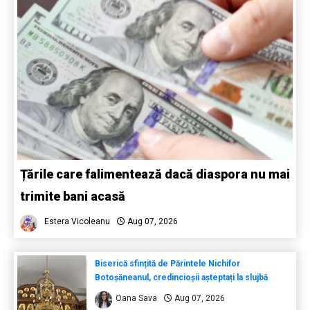
Țările care falimentează dacă diaspora nu mai
trimite bani acasă
Estera Vicoleanu
Aug 07, 2026
Biserică sfințită de Părintele Nichifor
Botoșăneanul, credincioșii așteptați la slujbă
Oana Sava
Aug 07, 2026