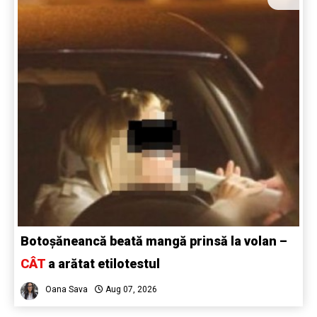
Botoșăneancă beată mangă prinsă la volan –
CÂT
a arătat etilotestul
Oana Sava
Aug 07, 2026