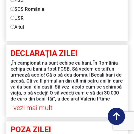
PSD
SOS România
USR
Altul
DECLARAŢIA ZILEI
„În campionat nu sunt echipe cu bani. În România
echipa cu bani a fost FCSB. Să vedem ce taifun
urmează acolo! Că o să dea domnul Becali bani de
acasă. Că va fi primul an din ultimii patru ani în care
va da bani din casă. Să vezi acolo cum se schimbă
viața, o să vedeți! O să vedeți cum e să dai 30.000
de euro din banii tăi”, a declarat Valeriu Iftime
vezi mai mult
POZA ZILEI