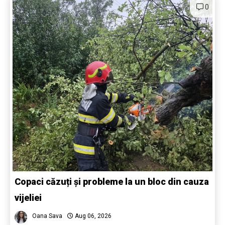
0
Copaci căzuți și probleme la un bloc din cauza
vijeliei
Oana Sava
Aug 06, 2026