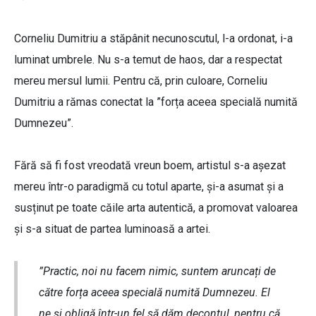
Corneliu Dumitriu a stăpânit necunoscutul, l-a ordonat, i-a
luminat umbrele. Nu s-a temut de haos, dar a respectat
mereu mersul lumii. Pentru că, prin culoare, Corneliu
Dumitriu a rămas conectat la ”forța aceea specială numită
Dumnezeu”.
Fără să fi fost vreodată vreun boem, artistul s-a așezat
mereu într-o paradigmă cu totul aparte, și-a asumat și a
susținut pe toate căile arta autentică, a promovat valoarea
și s-a situat de partea luminoasă a artei.
”Practic, noi nu facem nimic, suntem aruncați de
către forța aceea specială numită Dumnezeu. El
ne și obligă într-un fel să dăm decontul, pentru că