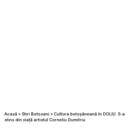
Acasă
>
Stiri Botosani
>
Cultura botoșăneană în DOLIU: S-a
stins din viață artistul Corneliu Dumitriu