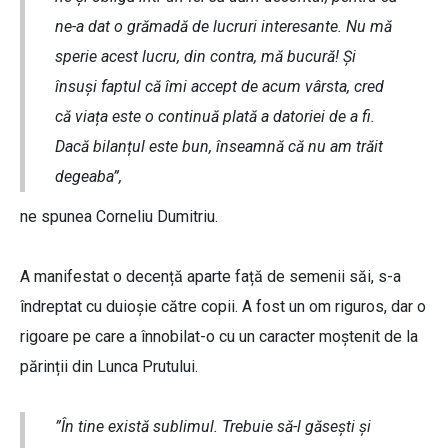
ne-a dat o grămadă de lucruri interesante. Nu mă
sperie acest lucru, din contra, mă bucură! Și
însuși faptul că îmi accept de acum vârsta, cred
că viața este o continuă plată a datoriei de a fi.
Dacă bilanțul este bun, înseamnă că nu am trăit
degeaba”,
ne spunea Corneliu Dumitriu.
A manifestat o decență aparte față de semenii săi, s-a
îndreptat cu duioșie către copii. A fost un om riguros, dar o
rigoare pe care a înnobilat-o cu un caracter moștenit de la
părinții din Lunca Prutului.
”În tine există sublimul. Trebuie să-l găsești și