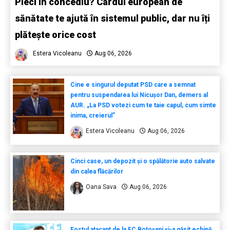
Pleci în concediu? Cardul european de
sănătate te ajută în sistemul public, dar nu îți
plătește orice cost
Estera Vicoleanu
Aug 06, 2026
Cine e singurul deputat PSD care a semnat
pentru suspendarea lui Nicușor Dan, demers al
AUR. „La PSD votezi cum te taie capul, cum simte
inima, creierul”
Estera Vicoleanu
Aug 06, 2026
Cinci case, un depozit și o spălătorie auto salvate
din calea flăcărilor
Oana Sava
Aug 06, 2026
Fostul atacant de la FC Botoșani și-a găsit echipă