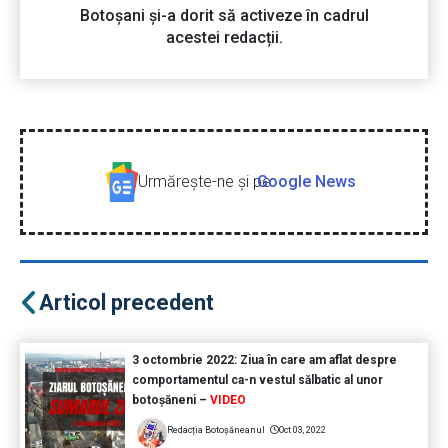
Botoșani și-a dorit să activeze în cadrul
acestei redacții.
Urmăreşte-ne şi pe
Google News
Articol precedent
3 octombrie 2022: Ziua în care am aflat despre
comportamentul ca-n vestul sălbatic al unor
botoșăneni –
VIDEO
Redacția Botoșăneanul
Oct 03, 2022