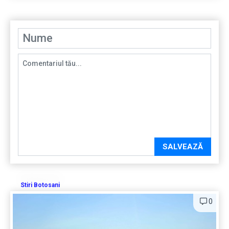
SALVEAZĂ
Stiri Botosani
0