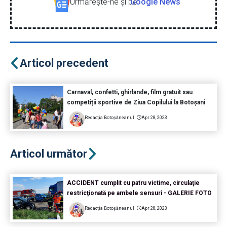
Urmăreşte-ne şi pe
Google News
Articol precedent
Carnaval, confetti, ghirlande, film gratuit sau
competiții sportive de Ziua Copilului la Botoșani
Redacția Botoșăneanul
Apr 28, 2023
Articol următor
ACCIDENT cumplit cu patru victime, circulaţie
restricţionată pe ambele sensuri - GALERIE FOTO
Redacția Botoșăneanul
Apr 28, 2023