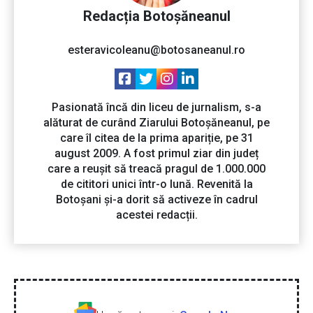
Redacția Botoșăneanul
esteravicoleanu@botosaneanul.ro
Pasionată încă din liceu de jurnalism, s-a
alăturat de curând Ziarului Botoșăneanul, pe
care îl citea de la prima apariție, pe 31
august 2009. A fost primul ziar din județ
care a reușit să treacă pragul de 1.000.000
de cititori unici într-o lună. Revenită la
Botoșani și-a dorit să activeze în cadrul
acestei redacții.