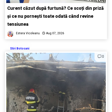
Curent căzut după furtună? Ce scoți din priză
și ce nu pornești toate odată când revine
tensiunea
Estera Vicoleanu
Aug 07, 2026
Stiri Botosani
0