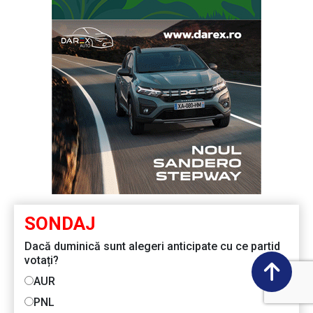
SONDAJ
Dacă duminică sunt alegeri anticipate cu ce partid
votați?
AUR
PNL