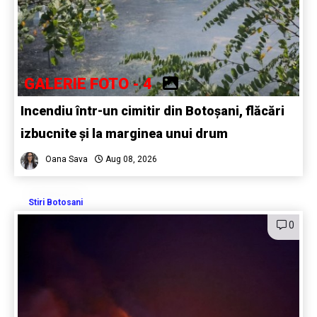
GALERIE FOTO - 4
Incendiu într-un cimitir din Botoșani, flăcări
izbucnite și la marginea unui drum
Oana Sava
Aug 08, 2026
Stiri Botosani
0