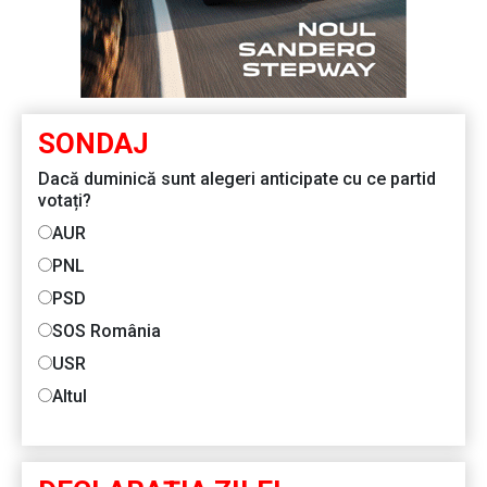
SONDAJ
Dacă duminică sunt alegeri anticipate cu ce partid
votați?
AUR
PNL
PSD
SOS România
USR
Altul