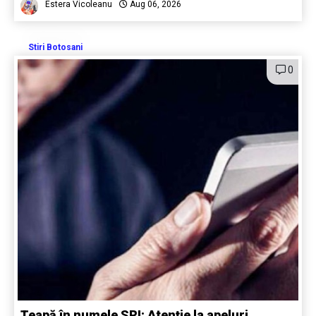
Estera Vicoleanu
Aug 06, 2026
Stiri Botosani
0
Țeapă în numele SRI: Atenție la apeluri,