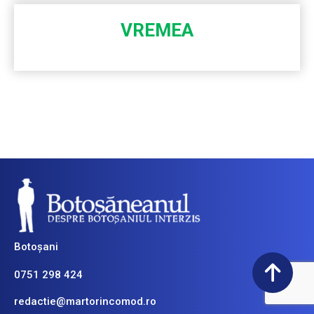
VREMEA
Botoșani
0751 298 424
redactie@martorincomod.ro