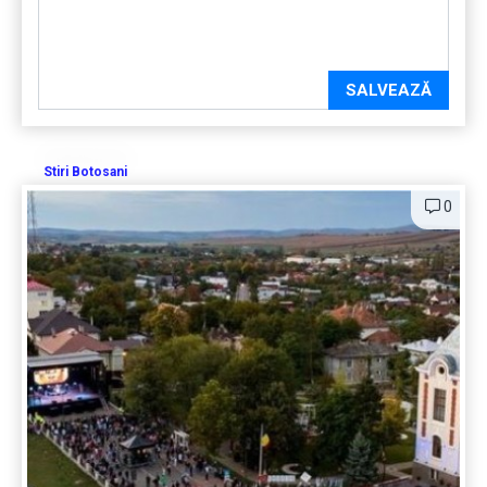
SALVEAZĂ
Stiri Botosani
0