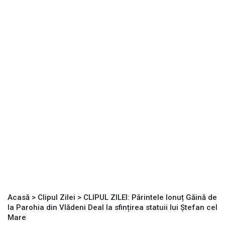
Acasă
>
Clipul Zilei
>
CLIPUL ZILEI: Părintele Ionuț Găină de
la Parohia din Vlădeni Deal la sfințirea statuii lui Ștefan cel
Mare