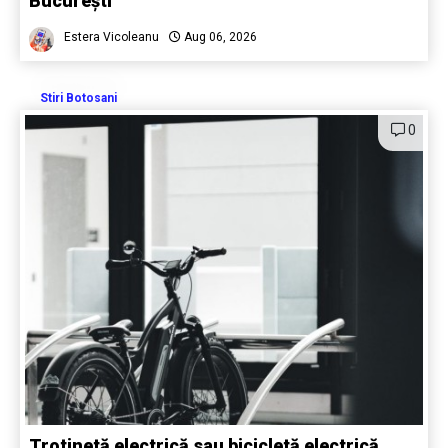
București
Estera Vicoleanu
Aug 06, 2026
Stiri Botosani
0
Trotinetă electrică sau bicicletă electrică