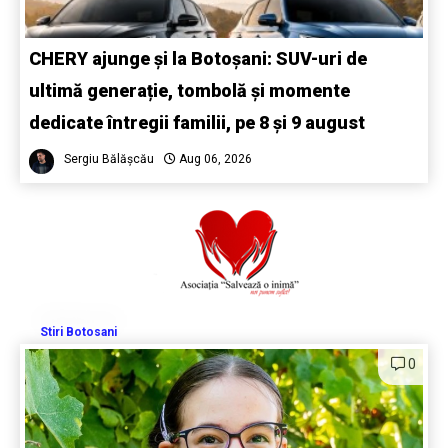
CHERY ajunge și la Botoșani: SUV-uri de
ultimă generație, tombolă și momente
dedicate întregii familii, pe 8 și 9 august
Sergiu Bălășcău
Aug 06, 2026
Stiri Botosani
0