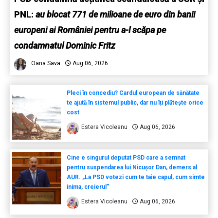
PNL:
au blocat 771 de milioane de euro din banii
europeni ai României pentru a-l scăpa pe
condamnatul Dominic Fritz
Oana Sava
Aug 06, 2026
Pleci în concediu? Cardul european de sănătate
te ajută în sistemul public, dar nu îți plătește orice
cost
Estera Vicoleanu
Aug 06, 2026
Cine e singurul deputat PSD care a semnat
pentru suspendarea lui Nicușor Dan, demers al
AUR. „La PSD votezi cum te taie capul, cum simte
inima, creierul”
Estera Vicoleanu
Aug 06, 2026