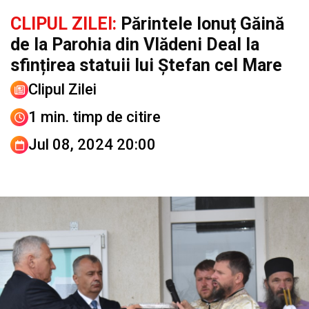
CLIPUL ZILEI:
Părintele Ionuț Găină
de la Parohia din Vlădeni Deal la
sfințirea statuii lui Ștefan cel Mare
Clipul Zilei
1 min. timp de citire
Jul 08, 2024 20:00