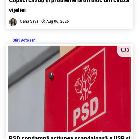
Copaci căzuți și probleme la un bloc din cauza
vijeliei
Oana Sava
Aug 06, 2026
Stiri Botosani
0
PSD condamnă acțiunea scandaloasă a USR și