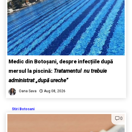
Medic din Botoșani, despre infecțiile după
mersul la piscină:
Tratamentul nu trebuie
administrat „după ureche”
Oana Sava
Aug 08, 2026
Stiri Botosani
0