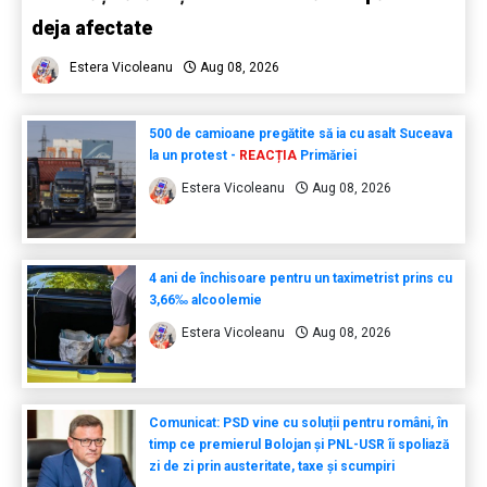
deja afectate
Estera Vicoleanu
Aug 08, 2026
500 de camioane pregătite să ia cu asalt Suceava
la un protest -
REACȚIA
Primăriei
Estera Vicoleanu
Aug 08, 2026
4 ani de închisoare pentru un taximetrist prins cu
3,66‰ alcoolemie
Estera Vicoleanu
Aug 08, 2026
Comunicat: PSD vine cu soluții pentru români, în
timp ce premierul Bolojan și PNL-USR îi spoliază
zi de zi prin austeritate, taxe și scumpiri