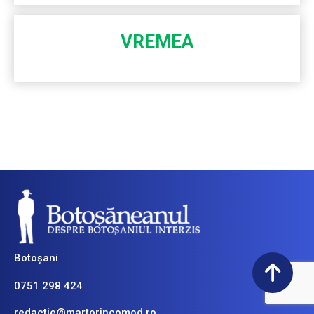
VREMEA
Botoșani
0751 298 424
redactie@martorincomod.ro