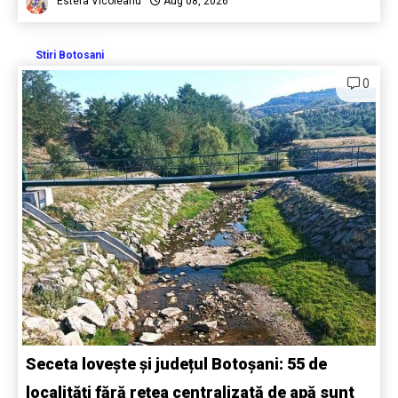
Estera Vicoleanu
Aug 08, 2026
Stiri Botosani
0
Seceta lovește și județul Botoșani: 55 de
localități fără rețea centralizată de apă sunt