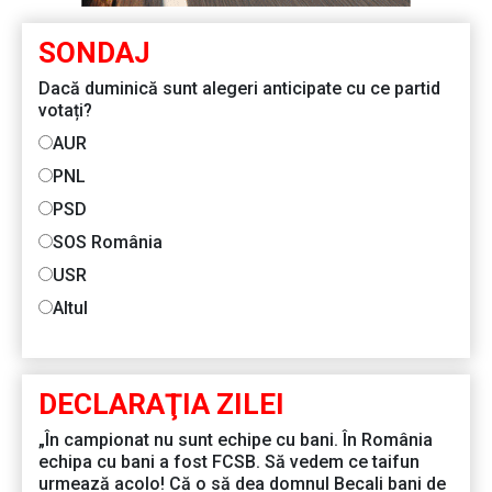
SONDAJ
Dacă duminică sunt alegeri anticipate cu ce partid
votați?
AUR
PNL
PSD
SOS România
USR
Altul
DECLARAŢIA ZILEI
„În campionat nu sunt echipe cu bani. În România
echipa cu bani a fost FCSB. Să vedem ce taifun
urmează acolo! Că o să dea domnul Becali bani de