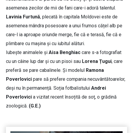
asemenea zecilor de mii de fani care-i adoră talentul.
Lavinia Furtună
, plecată în capitala Moldovei este de
asemenea mândra posesoare a unui frumos cățel alb pe
care-l ia aproape oriunde merge, fie că e terasă, fie că e
plimbare cu mașina și cu iubitul alături.
Iubește animalele și
Aisa Benghiac
care s-a fotografiat
cu un câine lup dar și cu un pisoi sau
Lorena Țugui
, care
preferă se pare cabalinele. Și modelul
Ramona
Poverlovici
pare să prefere compania necuvântătoarelor,
deși nu în permanență. Soția fotbalistului
Andrei
Poverlovici
a vizitat recent însoțită de soț, o grădină
zoologică.
(G.E.)