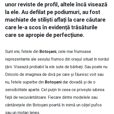
unor reviste de profil, altele încă visează
la ele. Au defilat pe podiumuri, au fost
machiate de stiliști aflați la care căutare
care le-a scos în evidență trăsăturile
care se apropie de perfecțiune.
Sunt ele, fetele din
Botoșani
, cele mai frumoase
reprezentante ale sexului frumos din orașul situat în nordul
țării. Visează probabil la ele sute de bărbați. Sau poate nu.
Dincolo de imaginea de divă pe care și făuresc voit sau
nu, fetele superbe din
Botoșani
dar dovadă și de o
sensibilitate aparte. Cel puțin în ceea ce privește iubirea
față de necuvântătoare. Fiecare dintre modelele sau
cântărețele din Botoșani poartă în inimă un cățel pufos
sau un motan leneș.