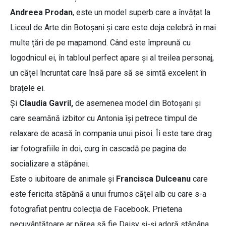
Andreea Prodan
, este un model superb care a învățat la
Liceul de Arte din Botoșani și care este deja celebră în mai
multe țări de pe mapamond. Când este împreună cu
logodnicul ei, în tabloul perfect apare și al treilea personaj,
un cățel încruntat care însă pare să se simtă excelent în
brațele ei.
Și
Claudia Gavril,
de asemenea model din Botoșani și
care seamănă izbitor cu Antonia își petrece timpul de
relaxare de acasă în compania unui pisoi. Îi este tare drag
iar fotografiile în doi, curg în cascadă pe pagina de
socializare a stăpânei.
Este o iubitoare de animale și
Francisca Dulceanu
care
este fericita stăpână a unui frumos cățel alb cu care s-a
fotografiat pentru colecția de Facebook. Prietena
necuvântătoare ar părea să fie Daisy și-și adoră stăpâna