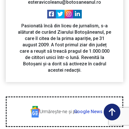
esteravicoleanu@botosaneanul.ro
Pasionată încă din liceu de jurnalism, s-a
alăturat de curând Ziarului Botoșăneanul, pe
care îl citea de la prima apariție, pe 31
august 2009. A fost primul ziar din județ
care a reușit să treacă pragul de 1.000.000
de cititori unici într-o lună. Revenită la
Botoșani și-a dorit să activeze în cadrul
acestei redacții.
Urmăreşte-ne şi pe
Google News