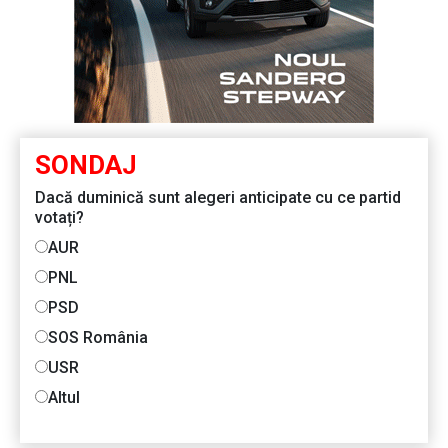
SONDAJ
Dacă duminică sunt alegeri anticipate cu ce partid
votați?
AUR
PNL
PSD
SOS România
USR
Altul