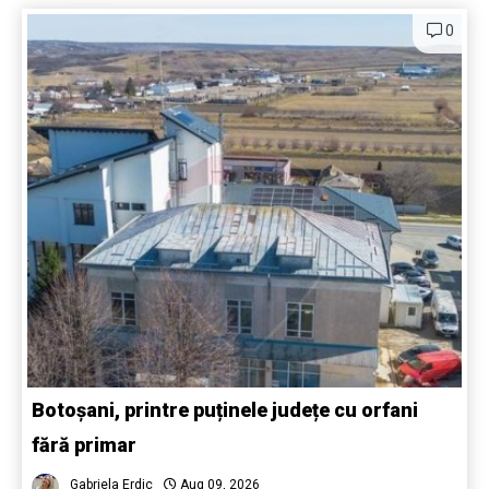
0
Botoșani, printre puținele județe cu orfani
fără primar
Gabriela Erdic
Aug 09, 2026