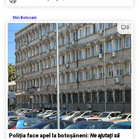
Stiri Botosani
0
Poliția face apel la botoșăneni:
Ne ajutați să