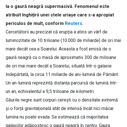
la o gaură neagră supermasivă. Fenomenul este
atribuit înghițirii unei stele uriașe care s-a apropiat
periculos de mult, conform
Reuters
.
Cercetătorii au precizat că erupția a atins un vârf de
luminozitate de 10 trilioane (10.000 de miliarde) de ori mai
mare decât cea a Soarelui. Aceasta a fost emisă de o
gaură neagră cu o masă de aproximativ 300 de milioane
de ori mai mare decât a Soarelui, situată într-o galaxie
îndepărtată, la circa 11 miliarde de ani-lumină de Pământ.
Un an-lumină reprezintă distanța parcursă de lumină într-
un an, echivalentul a 9,5 trilioane de kilometri.
Găurile negre sunt corpuri cerești cu o densitate extremă
și o forță gravitațională atât de intensă încât nici măcar
lumina nu poate evada. Se estimează că majoritatea
galaxiilor adăpostesc o gaură neagră în centru. Gaura