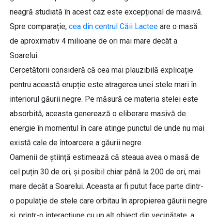
neagră studiată în acest caz este excepțional de masivă.
Spre comparație,
cea din centrul Căii Lactee
are o masă
de aproximativ 4 milioane de ori mai mare decât a
Soarelui.
Cercetătorii consideră că cea mai plauzibilă explicație
pentru această erupție este atragerea unei stele mari în
interiorul găurii negre. Pe măsură ce materia stelei este
absorbită, aceasta generează o eliberare masivă de
energie în momentul în care atinge punctul de unde nu mai
există cale de întoarcere a găurii negre.
Oamenii de știință estimează că steaua avea o masă de
cel puțin 30 de ori, și posibil chiar până la 200 de ori, mai
mare decât a Soarelui. Aceasta ar fi putut face parte dintr-
o populație de stele care orbitau în apropierea găurii negre
și, printr-o interacțiune cu un alt obiect din vecinătate, a