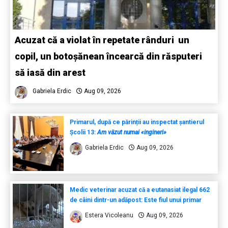
Acuzat că a violat în repetate rânduri un
copil, un botoșănean încearcă din răsputeri
să iasă din arest
Gabriela Erdic
Aug 09, 2026
Primarul, după ce părinții au inspectat șantierul
Școlii 13:
Am văzut numai «ingineri»
Gabriela Erdic
Aug 09, 2026
Medic veterinar acuzat că a eutanasiat ilegal 662
de câini dintr-un adăpost: Este fiul unui primar
Estera Vicoleanu
Aug 09, 2026