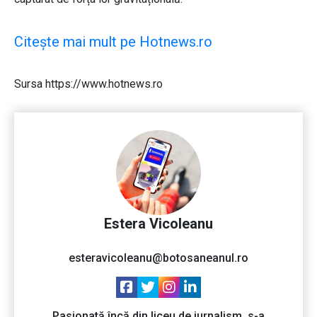
Citește mai mult pe Hotnews.ro
Sursa https://www.hotnews.ro
Estera Vicoleanu
esteravicoleanu@botosaneanul.ro
Pasionată încă din liceu de jurnalism, s-a