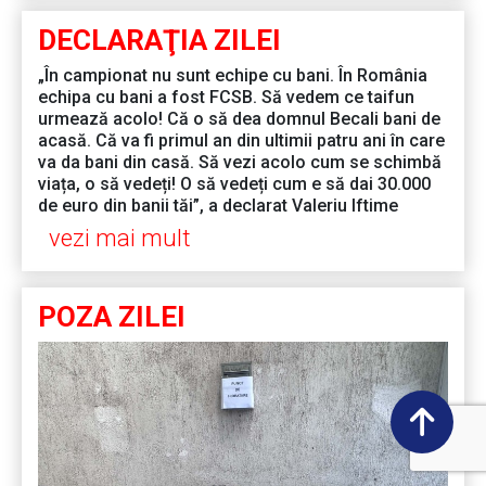
DECLARAŢIA ZILEI
„În campionat nu sunt echipe cu bani. În România
echipa cu bani a fost FCSB. Să vedem ce taifun
urmează acolo! Că o să dea domnul Becali bani de
acasă. Că va fi primul an din ultimii patru ani în care
va da bani din casă. Să vezi acolo cum se schimbă
viața, o să vedeți! O să vedeți cum e să dai 30.000
de euro din banii tăi”, a declarat Valeriu Iftime
vezi mai mult
POZA ZILEI