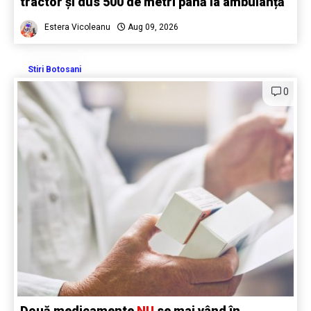
tractor și dus 500 de metri până la ambulanță
Estera Vicoleanu
Aug 09, 2026
Stiri Botosani
0
Două medicamente
NU
se mai vând în