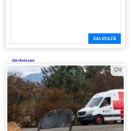
SALVEAZĂ
Stiri Botosani
0