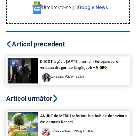
Urmăreşte-ne şi pe
Google News
Articol precedent
DIICOT a găsit ȘAPTE tineri din Botoșani care
vindeau droguri pe lângă școli –
VIDEO
Oana Sava
May 15, 2026
Articol următor
ANUNȚ de MEDIU referitor la o hală de depozitare
din comuna Răchiți
Estera Vicoleanu
May 15, 2026