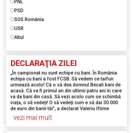
PNL
PSD
SOS România
USR
Altul
DECLARAŢIA ZILEI
„În campionat nu sunt echipe cu bani. În România
echipa cu bani a fost FCSB. Să vedem ce taifun
urmează acolo! Că o să dea domnul Becali bani de
acasă. Că va fi primul an din ultimii patru ani în care
va da bani din casă. Să vezi acolo cum se schimbă
viața, o să vedeți! O să vedeți cum e să dai 30.000
de euro din banii tăi”, a declarat Valeriu Iftime
vezi mai mult