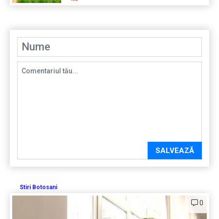
SALVEAZĂ
Stiri Botosani
0