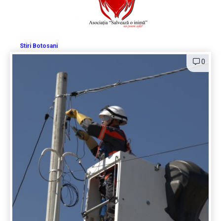
Stiri Botosani
0