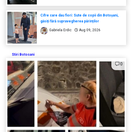
Cifre care dau fiori: Sute de copii din Botoșani,
găsiți fără supravegherea părinților
Gabriela Erdic
Aug 09, 2026
Stiri Botosani
0