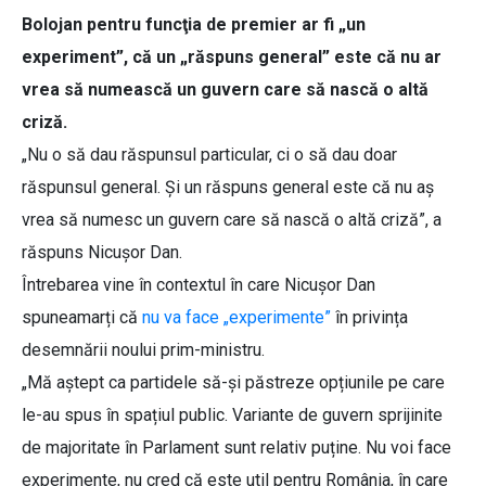
Bolojan pentru funcţia de premier ar fi „un
experiment”, că un „răspuns general” este că nu ar
vrea să numească un guvern care să nască o altă
criză.
„Nu o să dau răspunsul particular, ci o să dau doar
răspunsul general. Și un răspuns general este că nu aş
vrea să numesc un guvern care să nască o altă criză”, a
răspuns Nicușor Dan.
Întrebarea vine în contextul în care Nicușor Dan
spuneamarți că
nu va face „experimente”
în privința
desemnării noului prim-ministru.
„Mă aștept ca partidele să-și păstreze opțiunile pe care
le-au spus în spațiul public. Variante de guvern sprijinite
de majoritate în Parlament sunt relativ puține. Nu voi face
experimente, nu cred că este util pentru România, în care