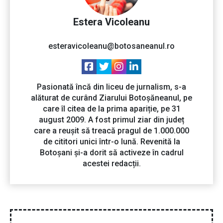
Estera Vicoleanu
esteravicoleanu@botosaneanul.ro
Pasionată încă din liceu de jurnalism, s-a
alăturat de curând Ziarului Botoșăneanul, pe
care îl citea de la prima apariție, pe 31
august 2009. A fost primul ziar din județ
care a reușit să treacă pragul de 1.000.000
de cititori unici într-o lună. Revenită la
Botoșani și-a dorit să activeze în cadrul
acestei redacții.