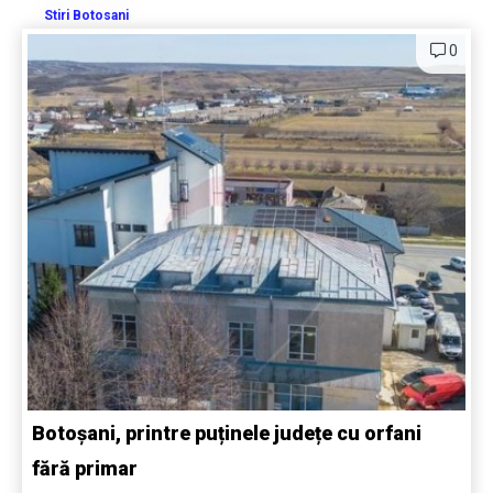
Stiri Botosani
0
Botoșani, printre puținele județe cu orfani
fără primar