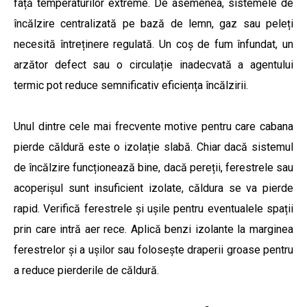
față temperaturilor extreme. De asemenea, sistemele de
încălzire centralizată pe bază de lemn, gaz sau peleți
necesită întreținere regulată. Un coș de fum înfundat, un
arzător defect sau o circulație inadecvată a agentului
termic pot reduce semnificativ eficiența încălzirii.
Unul dintre cele mai frecvente motive pentru care cabana
pierde căldură este o izolație slabă. Chiar dacă sistemul
de încălzire funcționează bine, dacă pereții, ferestrele sau
acoperișul sunt insuficient izolate, căldura se va pierde
rapid. Verifică ferestrele și ușile pentru eventualele spații
prin care intră aer rece. Aplică benzi izolante la marginea
ferestrelor și a ușilor sau folosește draperii groase pentru
a reduce pierderile de căldură.