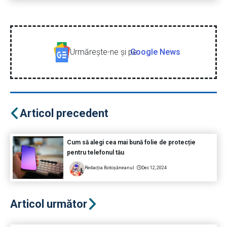
Urmăreşte-ne şi pe
Google News
Articol precedent
Cum să alegi cea mai bună folie de protecție
pentru telefonul tău
Redacția Botoșăneanul
Dec 12, 2024
Articol următor