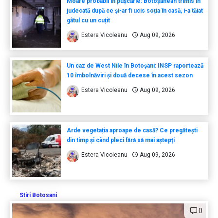
Moare probabil în pușcărie: Botoșănean trimis în
judecată după ce și-ar fi ucis soția în casă, i-a tăiat
gâtul cu un cuțit
Estera Vicoleanu
Aug 09, 2026
Un caz de West Nile în Botoșani: INSP raportează
10 îmbolnăviri și două decese în acest sezon
Estera Vicoleanu
Aug 09, 2026
Arde vegetația aproape de casă? Ce pregătești
din timp și când pleci fără să mai aștepți
Estera Vicoleanu
Aug 09, 2026
Stiri Botosani
0