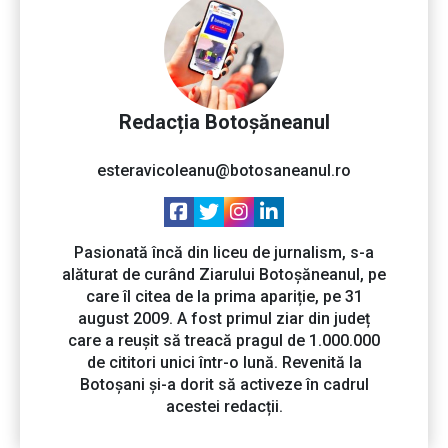
Redacția Botoșăneanul
esteravicoleanu@botosaneanul.ro
Pasionată încă din liceu de jurnalism, s-a
alăturat de curând Ziarului Botoșăneanul, pe
care îl citea de la prima apariție, pe 31
august 2009. A fost primul ziar din județ
care a reușit să treacă pragul de 1.000.000
de cititori unici într-o lună. Revenită la
Botoșani și-a dorit să activeze în cadrul
acestei redacții.