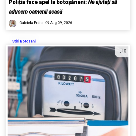
Poliția face apel la botoșăneni:
Ne ajutați să
aducem oamenii acasă
Gabriela Erdic
Aug 09, 2026
Stiri Botosani
0