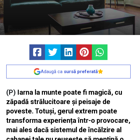
Adaugă ca
sursă preferată
(P)
Iarna la munte poate fi magică, cu
zăpadă strălucitoare și peisaje de
poveste. Totuși, gerul extrem poate
transforma experiența într-o provocare,
mai ales dacă sistemul de încălzire al
cabanei tale nu reușește să mențină o