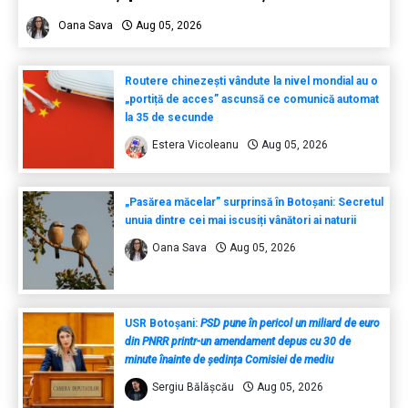
Oana Sava
Aug 05, 2026
Routere chinezești vândute la nivel mondial au o
„portiță de acces” ascunsă ce comunică automat
la 35 de secunde
Estera Vicoleanu
Aug 05, 2026
„Pasărea măcelar” surprinsă în Botoșani: Secretul
unuia dintre cei mai iscusiți vânători ai naturii
Oana Sava
Aug 05, 2026
USR Botoșani:
PSD pune în pericol un miliard de euro
din PNRR printr-un amendament depus cu 30 de
minute înainte de ședința Comisiei de mediu
Sergiu Bălășcău
Aug 05, 2026