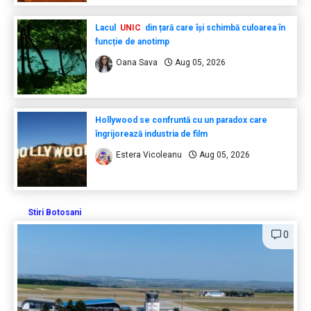
Lacul
UNIC
din țară care își schimbă culoarea în
funcție de anotimp
Oana Sava
Aug 05, 2026
Hollywood se confruntă cu un paradox care
îngrijorează industria de film
Estera Vicoleanu
Aug 05, 2026
Stiri Botosani
0