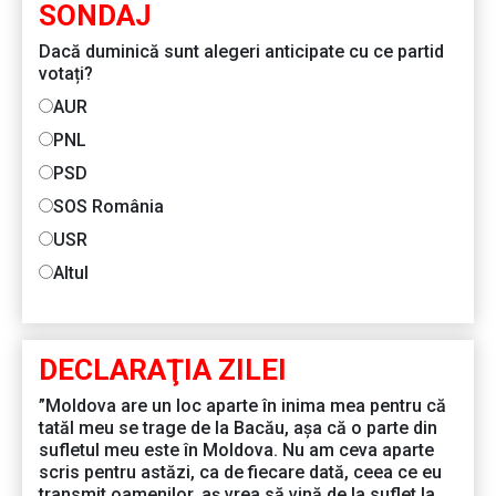
SONDAJ
Dacă duminică sunt alegeri anticipate cu ce partid
votați?
AUR
PNL
PSD
SOS România
USR
Altul
DECLARAŢIA ZILEI
”Moldova are un loc aparte în inima mea pentru că
tatăl meu se trage de la Bacău, așa că o parte din
sufletul meu este în Moldova. Nu am ceva aparte
scris pentru astăzi, ca de fiecare dată, ceea ce eu
transmit oamenilor, aș vrea să vină de la suflet la