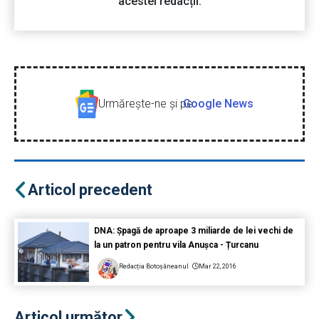
acestei redacții.
Urmăreşte-ne şi pe
Google News
Articol precedent
DNA: Șpagă de aproape 3 miliarde de lei vechi de
la un patron pentru vila Anușca - Țurcanu
Redacția Botoșăneanul
Mar 22, 2016
Articol următor