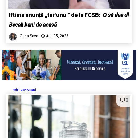
Iftime anunță „taifunul” de la FCSB:
O să dea dl
Becali bani de acasă
Oana Sava
Aug 05, 2026
Stiri Botosani
0