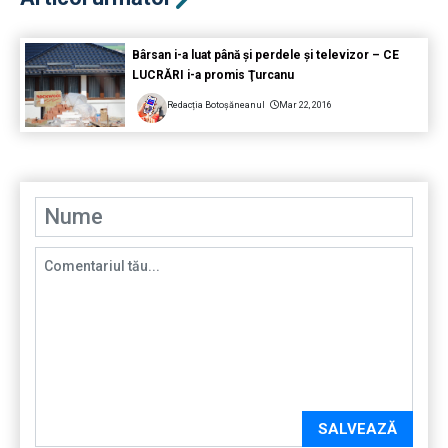
Bârsan i-a luat până şi perdele şi televizor – CE
LUCRĂRI i-a promis Ţurcanu
Redacția Botoșăneanul
Mar 22, 2016
SALVEAZĂ