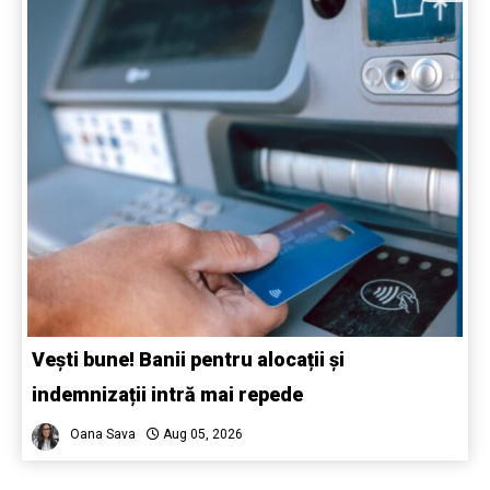
Vești bune! Banii pentru alocații și
indemnizații intră mai repede
Oana Sava
Aug 05, 2026