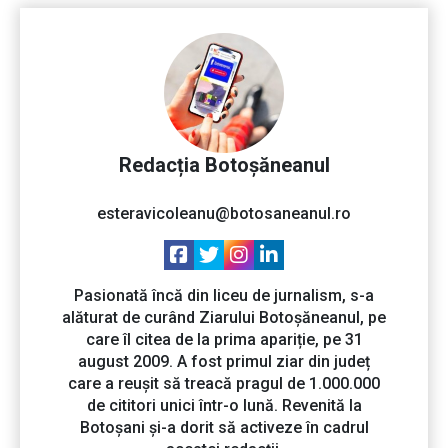
Redacția Botoșăneanul
esteravicoleanu@botosaneanul.ro
Pasionată încă din liceu de jurnalism, s-a
alăturat de curând Ziarului Botoșăneanul, pe
care îl citea de la prima apariție, pe 31
august 2009. A fost primul ziar din județ
care a reușit să treacă pragul de 1.000.000
de cititori unici într-o lună. Revenită la
Botoșani și-a dorit să activeze în cadrul