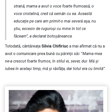
strană, mama a avut o voce foarte frumoasă, o
voce cristalină, cred că semăn cu ea. Această
educaţie pe care am primit-o mai severă aşa, nu
ştiu, excesiv de ruguroşi cu mine în tot ce
făceam”, a declarat botoșăneanca.
Totodată, cântăreața
Silvia Chifiriuc
a mai afirmat că nu a
avut o comunicare prea bună cu părinţii săi: ”
Mama mea
ne-a crescut foarte frumos, în stilul ei, sever, dur. Mă şi
iubea în acelaşi timp, mă şi răsfăţa, dar totul era cu limită”.