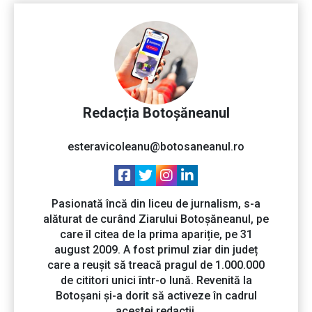
Redacția Botoșăneanul
esteravicoleanu@botosaneanul.ro
Pasionată încă din liceu de jurnalism, s-a
alăturat de curând Ziarului Botoșăneanul, pe
care îl citea de la prima apariție, pe 31
august 2009. A fost primul ziar din județ
care a reușit să treacă pragul de 1.000.000
de cititori unici într-o lună. Revenită la
Botoșani și-a dorit să activeze în cadrul
acestei redacții.