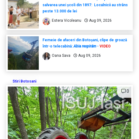
salvarea unei școli din 1897: Localnicii au strâns
peste 13.000 de lei
Estera Vicoleanu
Aug 09, 2026
Femeie de afaceri din Botoșani, clipe de groază
într-o telecabină:
Abia respirăm
-
VIDEO
Oana Sava
Aug 09, 2026
Stiri Botosani
0