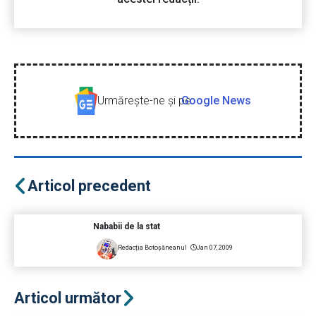
Urmăreşte-ne şi pe
Google News
Articol precedent
Nababii de la stat
Redacția Botoșăneanul
Jan 07, 2009
Articol următor