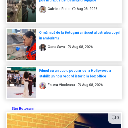
pus la dispoziție locuința drogaților
Gabriela Erdic
Aug 08, 2026
O mămică de la Botoșani a născut al patrulea copil
în ambulanță
Oana Sava
Aug 08, 2026
Filmul cu un cuplu popular de la Hollywood a
stabilit un nou record istoric la box office
Estera Vicoleanu
Aug 08, 2026
Stiri Botosani
0