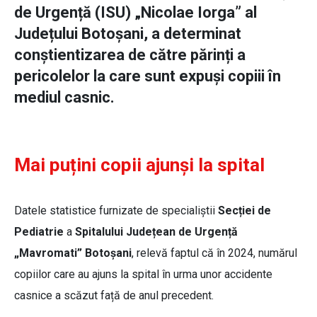
de Urgență (ISU) „Nicolae Iorga” al
Județului Botoșani, a determinat
conștientizarea de către părinți a
pericolelor la care sunt expuși copiii în
mediul casnic.
Mai puțini copii ajunși la spital
Datele statistice furnizate de specialiștii
Secției de
Pediatrie
a
Spitalului Județean de Urgență
„Mavromati” Botoșani
, relevă faptul că în 2024, numărul
copiilor care au ajuns la spital în urma unor accidente
casnice a scăzut față de anul precedent.