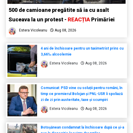
500 de camioane pregătite să ia cu asalt
Suceava la un protest -
REACȚIA
Primăriei
Estera Vicoleanu
Aug 08, 2026
4 ani de închisoare pentru un taximetrist prins cu
3,66‰ alcoolemie
Estera Vicoleanu
Aug 08, 2026
Comunicat: PSD vine cu soluții pentru români, în
timp ce premierul Bolojan și PNL-USR îi spoliază
zi de zi prin austeritate, taxe și scumpiri
Estera Vicoleanu
Aug 08, 2026
Botoșănean condamnat la închisoare după ce și-a