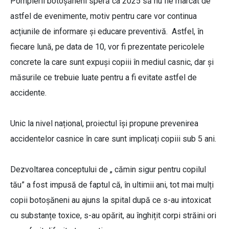
Pompierii botoșăneni speră ca 2025 să nu fie marcat de
astfel de evenimente, motiv pentru care vor continua
acțiunile de informare și educare preventivă. Astfel, în
fiecare lună, pe data de 10, vor fi prezentate pericolele
concrete la care sunt expuși copiii în mediul casnic, dar și
măsurile ce trebuie luate pentru a fi evitate astfel de
accidente.
Unic la nivel național, proiectul își propune prevenirea
accidentelor casnice în care sunt implicați copiii sub 5 ani.
Dezvoltarea conceptului de „ cămin sigur pentru copilul
tău” a fost impusă de faptul că, în ultimii ani, tot mai mulți
copii botoșăneni au ajuns la spital după ce s-au intoxicat
cu substanțe toxice, s-au opărit, au înghițit corpi străini ori