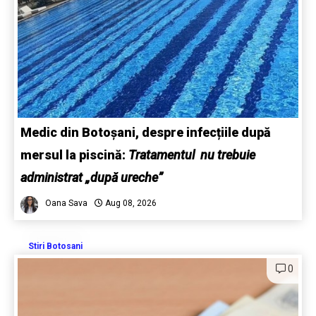
Medic din Botoșani, despre infecțiile după
mersul la piscină:
Tratamentul nu trebuie
administrat „după ureche”
Oana Sava
Aug 08, 2026
Stiri Botosani
0