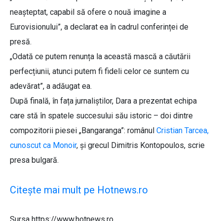
neașteptat, capabil să ofere o nouă imagine a
Eurovisionului”, a declarat ea în cadrul conferinței de
presă.
„Odată ce putem renunța la această mască a căutării
perfecțiunii, atunci putem fi fideli celor ce suntem cu
adevărat”, a adăugat ea.
După finală, în fața jurnaliștilor, Dara a prezentat echipa
care stă în spatele succesului său istoric – doi dintre
compozitorii piesei „Bangaranga”: românul
Cristian Tarcea,
cunoscut ca Monoir
, și grecul Dimitris Kontopoulos, scrie
presa bulgară.
Citește mai mult pe Hotnews.ro
Sursa https://www.hotnews.ro