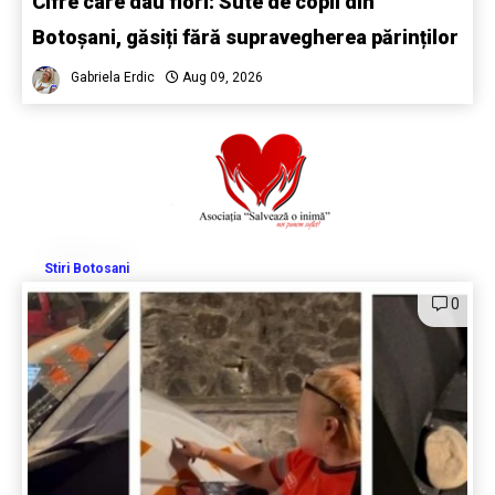
Cifre care dau fiori: Sute de copii din
Botoșani, găsiți fără supravegherea părinților
Gabriela Erdic
Aug 09, 2026
Stiri Botosani
0