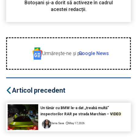
Botoșani și-a dorit să activeze în cadrul
acestei redacții.
Urmăreşte-ne şi pe
Google News
Articol precedent
Un tânăr cu BMW le-a dat „treabă multă”
inspectorilor RAR pe strada Marchian –
VIDEO
Oana Sava
May 17, 2026