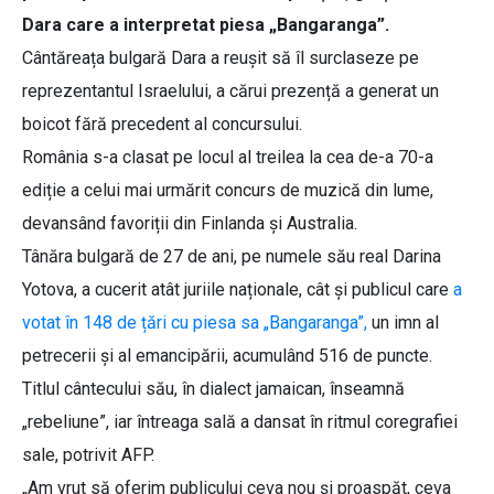
Dara care a interpretat piesa „Bangaranga”.
Cântăreața bulgară Dara a reușit să îl surclaseze pe
reprezentantul Israelului, a cărui prezență a generat un
boicot fără precedent al concursului.
România s-a clasat pe locul al treilea la cea de-a 70-a
ediție a celui mai urmărit concurs de muzică din lume,
devansând favoriții din Finlanda și Australia.
Tânăra bulgară de 27 de ani, pe numele său real Darina
Yotova, a cucerit atât juriile naționale, cât și publicul care
a
votat în 148 de țări cu piesa sa „Bangaranga”,
un imn al
petrecerii și al emancipării, acumulând 516 de puncte.
Titlul cântecului său, în dialect jamaican, înseamnă
„rebeliune”, iar întreaga sală a dansat în ritmul coregrafiei
sale, potrivit AFP.
„Am vrut să oferim publicului ceva nou și proaspăt, ceva