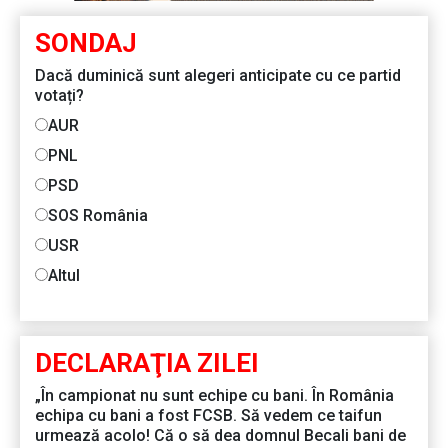
SONDAJ
Dacă duminică sunt alegeri anticipate cu ce partid
votați?
AUR
PNL
PSD
SOS România
USR
Altul
DECLARAŢIA ZILEI
„În campionat nu sunt echipe cu bani. În România
echipa cu bani a fost FCSB. Să vedem ce taifun
urmează acolo! Că o să dea domnul Becali bani de