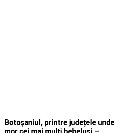
Botoșaniul, printre județele unde
mor cei mai mulți bebeluși –