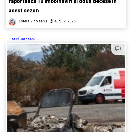
raportează 10 îmbolnăviri și două decese în
acest sezon
Estera Vicoleanu
Aug 09, 2026
Stiri Botosani
0