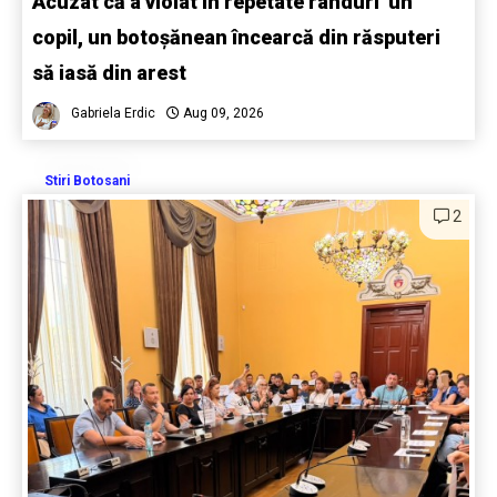
Acuzat că a violat în repetate rânduri un
copil, un botoșănean încearcă din răsputeri
să iasă din arest
Gabriela Erdic
Aug 09, 2026
Stiri Botosani
2