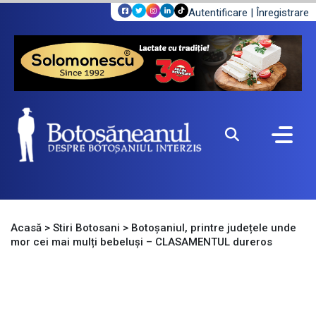
Autentificare
|
Înregistrare
Acasă
>
Stiri Botosani
>
Botoșaniul, printre județele unde
mor cei mai mulți bebeluși – CLASAMENTUL dureros