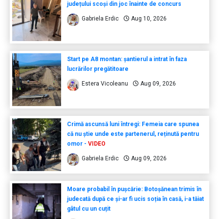
județului scoși din joc înainte de concurs
Gabriela Erdic
Aug 10, 2026
Start pe A8 montan: șantierul a intrat în faza
lucrărilor pregătitoare
Estera Vicoleanu
Aug 09, 2026
Crimă ascunsă luni întregi: Femeia care spunea
că nu știe unde este partenerul, reținută pentru
omor -
VIDEO
Gabriela Erdic
Aug 09, 2026
Moare probabil în pușcărie: Botoșănean trimis în
judecată după ce și-ar fi ucis soția în casă, i-a tăiat
gâtul cu un cuțit