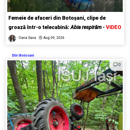
Femeie de afaceri din Botoșani, clipe de
groază într-o telecabină:
Abia respirăm
-
VIDEO
Oana Sava
Aug 09, 2026
Stiri Botosani
0