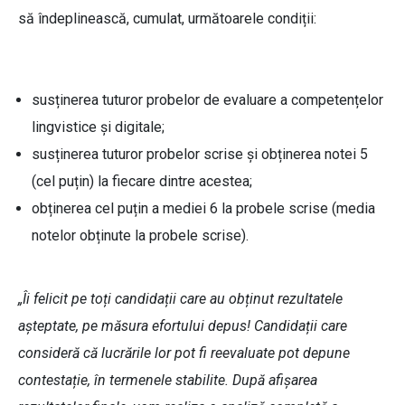
să îndeplinească, cumulat, următoarele condiții:
susținerea tuturor probelor de evaluare a competențelor
lingvistice și digitale;
susținerea tuturor probelor scrise și obținerea notei 5
(cel puțin) la fiecare dintre acestea;
obținerea cel puțin a mediei 6 la probele scrise (media
notelor obținute la probele scrise).
„Îi felicit pe toți candidații care au obținut rezultatele
așteptate, pe măsura efortului depus! Candidații care
consideră că lucrările lor pot fi reevaluate pot depune
contestație, în termenele stabilite. După afișarea