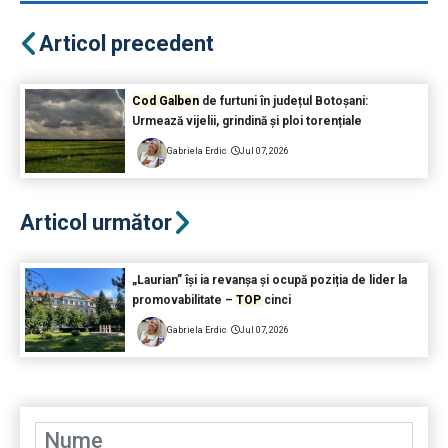
Articol precedent
Cod Galben
de furtuni în județul Botoșani:
Urmează vijelii, grindină și ploi torențiale
Gabriela Erdic
Jul 07, 2026
Articol următor
„Laurian” își ia revanșa și ocupă poziția de lider la
promovabilitate –
TOP
cinci
Gabriela Erdic
Jul 07, 2026