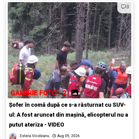
0
GALERIE FOTO - 2
Șofer în comă după ce s-a răsturnat cu SUV-
ul: A fost aruncat din mașină, elicopterul nu a
putut ateriza - VIDEO
Estera Vicoleanu
Aug 09, 2026