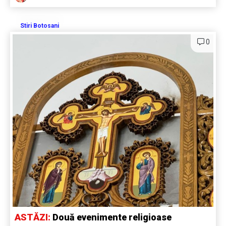
Stiri Botosani
0
ASTĂZI:
Două evenimente religioase