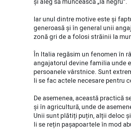
și aleg să muncească „la negru”.
Iar unul dintre motive este și fa
generoasă și în general unii anga
zonă gri de a folosi străinii la m
În Italia regăsim un fenomen în râ
angajatorul devine familia unde e
persoanele vârstnice. Sunt extrem 
li se fac actele necesare pentru 
De asemenea, această practică se 
și în agricultură, unde de asemen
Unii sunt plătiți puțin, alții deloc
li se rețin pașapoartele în mod ab