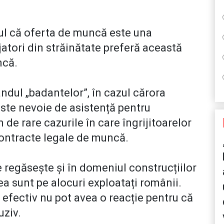
ptul că oferta de muncă este una
jatori din străinătate preferă această
uncă.
ndul „badantelor”, în cazul cărora
ste nevoie de asistență pentru
de rare cazurile în care îngrijitoarelor
contracte legale de muncă.
regăsește și în domeniul construcțiilor
ea sunt pe alocuri exploatați românii.
 și efectiv nu pot avea o reacție pentru că
uziv.