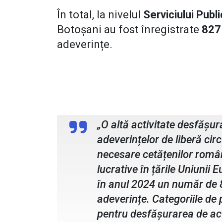
În total, la nivelul
Serviciului Pub
Botoșani au fost înregistrate
827 
adeverințe.
comisar șef de poliție Alin Popov
Comunitar de Pașap
„O altă activitate desfășur
adeverințelor de liberă cir
necesare cetățenilor român
lucrative în țările Uniunii 
în anul 2024 un număr de 8
adeverințe. Categoriile de 
pentru desfășurarea de activ