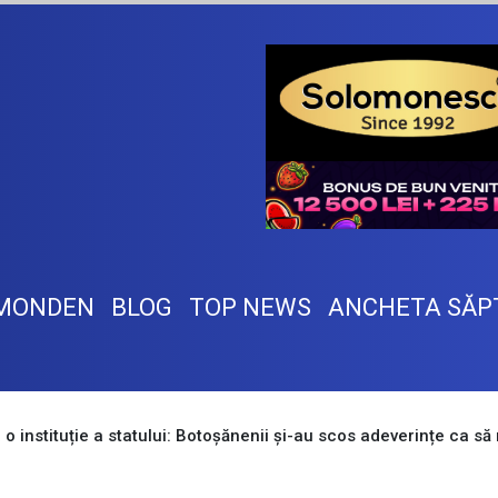
MONDEN
BLOG
TOP NEWS
ANCHETA SĂP
o instituție a statului: Botoșănenii și-au scos adeverințe ca s