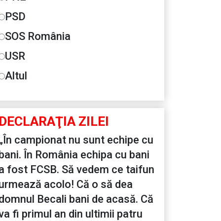
PSD
SOS România
USR
Altul
DECLARAŢIA ZILEI
„În campionat nu sunt echipe cu
bani. În România echipa cu bani
a fost FCSB. Să vedem ce taifun
urmează acolo! Că o să dea
domnul Becali bani de acasă. Că
va fi primul an din ultimii patru