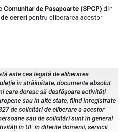
lic Comunitar de Pașapoarte (SPCP)
din
de cereri
pentru eliberarea acestor
ici, șeful Serviciului Public
oarte Botoșani
ată este cea legată de eliberarea
culație în străinătate, documente absolut
i care doresc să desfășoare activități
Europene sau în alte state, fiind înregistrate
27 de solicitări de eliberare a acestor
persoane sau de solicitări sunt în general
ități în UE în diferite domenii, servicii