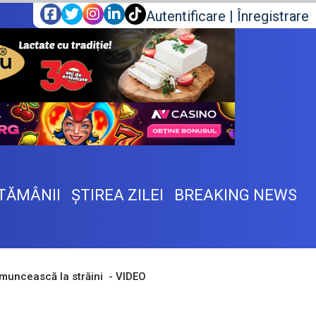
Autentificare
|
Înregistrare
TĂMÂNII
ŞTIREA ZILEI
BREAKING NEWS
ă muncească la străini - VIDEO