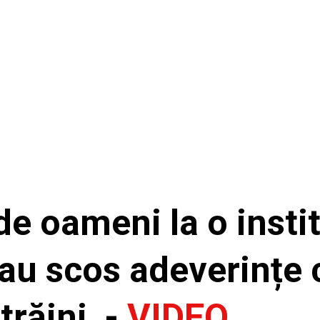
e oameni la o institu
au scos adeverințe 
trăini -
VIDEO