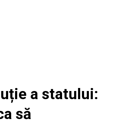
ție a statului:
ca să