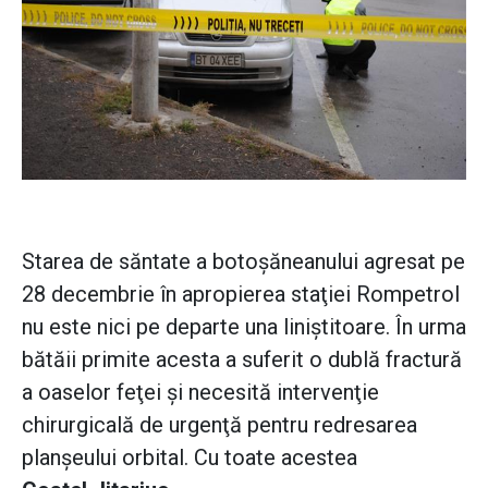
Starea de săntate a botoşăneanului agresat pe
28 decembrie în apropierea staţiei Rompetrol
nu este nici pe departe una liniştitoare. În urma
bătăii primite acesta a suferit o dublă fractură
a oaselor feţei şi necesită intervenţie
chirurgicală de urgenţă pentru redresarea
planşeului orbital. Cu toate acestea