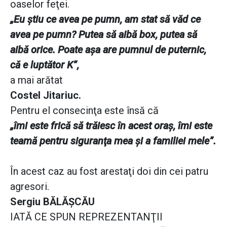
oaselor feţei.
„Eu ştiu ce avea pe pumn, am stat să văd ce
avea pe pumn? Putea să aibă box, putea să
aibă orice. Poate aşa are pumnul de puternic,
că e luptător K”,
a mai arătat
Costel Jitariuc.
Pentru el consecinţa este însă că
„îmi este frică să trăiesc în acest oraş, îmi este
teamă pentru siguranţa mea şi a familiei mele”.
În acest caz au fost arestaţi doi din cei patru
agresori.
Sergiu BĂLĂŞCĂU
IATĂ CE SPUN REPREZENTANŢII