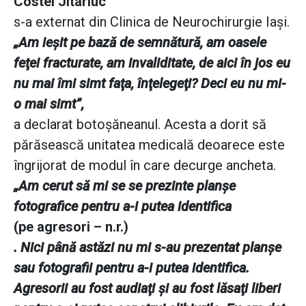
Costel Jitariuc
s-a externat din Clinica de Neurochirurgie Iaşi.
„Am ieşit pe bază de semnătură, am oasele
feţei fracturate, am invaliditate, de aici în jos eu
nu mai îmi simt faţa, înţelegeţi? Deci eu nu mi-
o mai simt”,
a declarat botoşăneanul. Acesta a dorit să
părăsească unitatea medicală deoarece este
îngrijorat de modul în care decurge ancheta.
„Am cerut să mi se se prezinte planşe
fotografice pentru a-i putea identifica
(pe agresori – n.r.)
. Nici până astăzi nu mi s-au prezentat planşe
sau fotografii pentru a-i putea identifica.
Agresorii au fost audiaţi şi au fost lăsaţi liberi