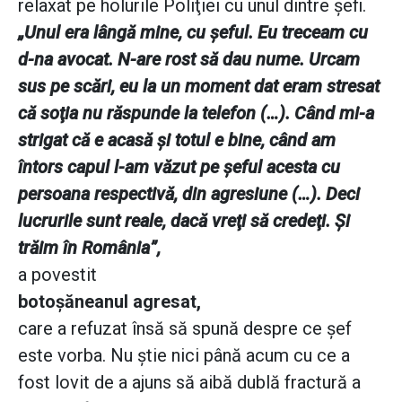
relaxat pe holurile Poliţiei cu unul dintre şefi.
„Unul era lângă mine, cu şeful. Eu treceam cu
d-na avocat. N-are rost să dau nume. Urcam
sus pe scări, eu la un moment dat eram stresat
că soţia nu răspunde la telefon (…). Când mi-a
strigat că e acasă şi totul e bine, când am
întors capul l-am văzut pe şeful acesta cu
persoana respectivă, din agresiune (…). Deci
lucrurile sunt reale, dacă vreţi să credeţi. Şi
trăim în România”,
a povestit
botoşăneanul agresat,
care a refuzat însă să spună despre ce şef
este vorba. Nu ştie nici până acum cu ce a
fost lovit de a ajuns să aibă dublă fractură a