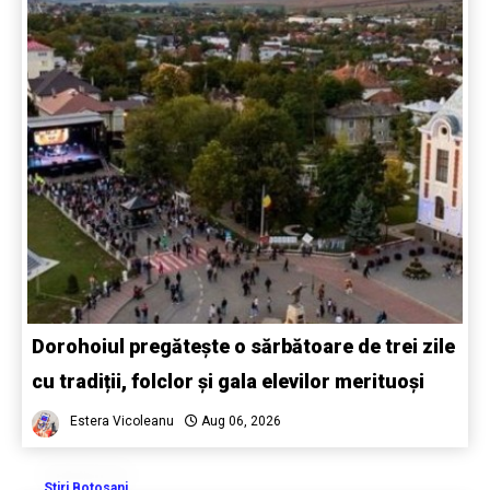
Dorohoiul pregătește o sărbătoare de trei zile
cu tradiții, folclor și gala elevilor merituoși
Estera Vicoleanu
Aug 06, 2026
Stiri Botosani