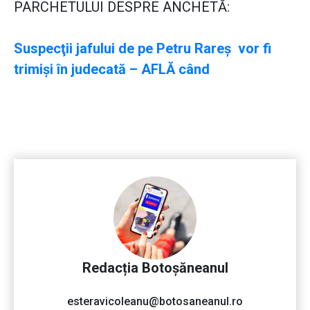
PARCHETULUI DESPRE ANCHETĂ:
Suspecţii jafului de pe Petru Rareş vor fi
trimişi în judecată – AFLĂ când
Redacția Botoșăneanul
esteravicoleanu@botosaneanul.ro