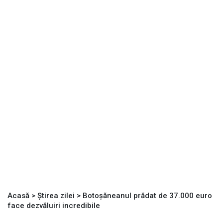
Acasă
>
Știrea zilei
>
Botoşăneanul prădat de 37.000 euro
face dezvăluiri incredibile