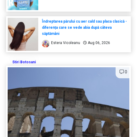
Îndreptarea părului cu aer cald sau placa clasică -
diferența care se vede abia după câteva
săptămâni
Estera Vicoleanu
Aug 06, 2026
Stiri Botosani
0