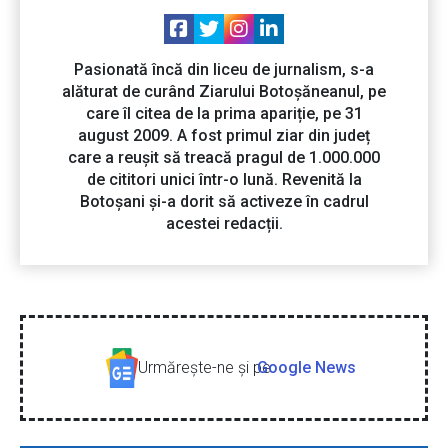
Pasionată încă din liceu de jurnalism, s-a
alăturat de curând Ziarului Botoșăneanul, pe
care îl citea de la prima apariție, pe 31
august 2009. A fost primul ziar din județ
care a reușit să treacă pragul de 1.000.000
de cititori unici într-o lună. Revenită la
Botoșani și-a dorit să activeze în cadrul
acestei redacții.
Urmăreşte-ne şi pe
Google News