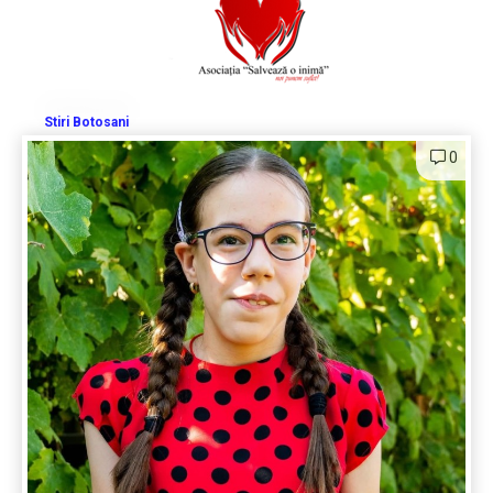
Stiri Botosani
0