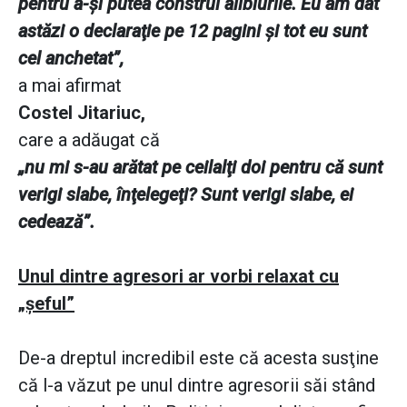
pentru a-şi putea construi alibiurile. Eu am dat
astăzi o declaraţie pe 12 pagini şi tot eu sunt
cel anchetat”,
a mai afirmat
Costel Jitariuc,
care a adăugat că
„nu mi s-au arătat pe ceilalţi doi pentru că sunt
verigi slabe, înţelegeţi? Sunt verigi slabe, ei
cedează”.
Unul dintre agresori ar vorbi relaxat cu
„şeful”
De-a dreptul incredibil este că acesta susţine
că l-a văzut pe unul dintre agresorii săi stând