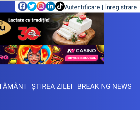
Autentificare
|
Înregistrare
TĂMÂNII
ŞTIREA ZILEI
BREAKING NEWS