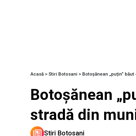
Acasă
>
Stiri Botosani
>
Botoșănean „puțin” băut o
Botoșănean „puț
stradă din mun
Stiri Botosani