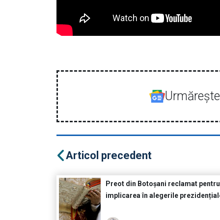
Urmăreşte-
Articol precedent
Preot din Botoșani reclamat pentr
implicarea în alegerile prezidențial