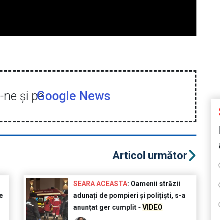
ne şi pe
Google News
Articol următor
u
SEARA ACEASTA
: Oamenii străzii
e
adunați de pompieri și polițiști, s-a
anunțat ger cumplit -
VIDEO