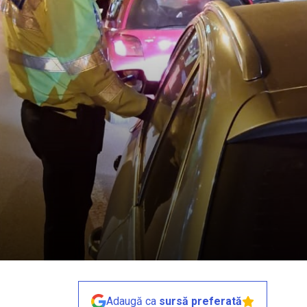
Adaugă ca
sursă preferată