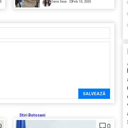
5
Oana Sava
Feb 10, 2025
SALVEAZĂ
Stiri Botosani
0
0