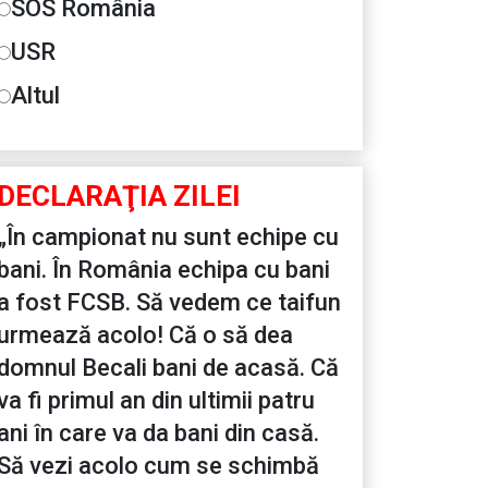
SOS România
USR
Altul
DECLARAŢIA ZILEI
„În campionat nu sunt echipe cu
bani. În România echipa cu bani
a fost FCSB. Să vedem ce taifun
urmează acolo! Că o să dea
domnul Becali bani de acasă. Că
va fi primul an din ultimii patru
ani în care va da bani din casă.
Să vezi acolo cum se schimbă