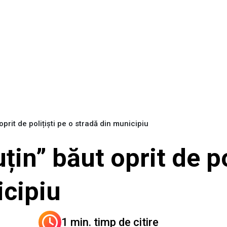
prit de polițiști pe o stradă din municipiu
in” băut oprit de pol
icipiu
1 min. timp de citire