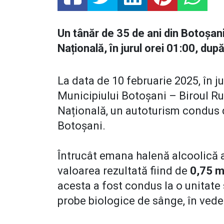
Un tânăr de 35 de ani din Botoșani 
Națională, în jurul orei 01:00, dup
La data de 10 februarie 2025, în juru
Municipiului Botoșani – Biroul Rut
Națională, un autoturism condus d
Botoșani.
Întrucât emana halenă alcoolică a 
valoarea rezultată fiind de
0,75 mg
acesta a fost condus la o unitate
probe biologice de sânge, în veder