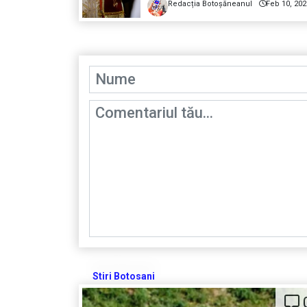
Redacția Botoșăneanul
Feb 10, 202
Stiri Botosani