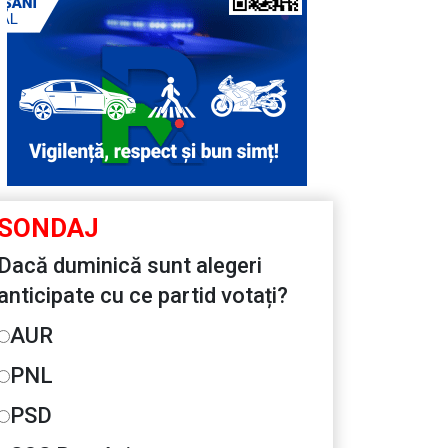
SONDAJ
Dacă duminică sunt alegeri
anticipate cu ce partid votați?
AUR
PNL
PSD