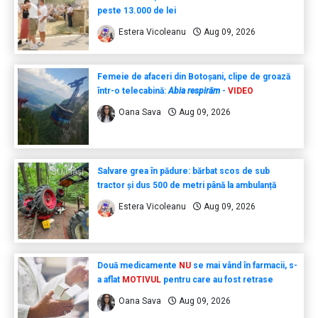
peste 13.000 de lei
Estera Vicoleanu
Aug 09, 2026
Femeie de afaceri din Botoșani, clipe de groază
într-o telecabină:
Abia respirăm
-
VIDEO
Oana Sava
Aug 09, 2026
Salvare grea în pădure: bărbat scos de sub
tractor și dus 500 de metri până la ambulanță
Estera Vicoleanu
Aug 09, 2026
Două medicamente
NU
se mai vând în farmacii, s-
a aflat
MOTIVUL
pentru care au fost retrase
Oana Sava
Aug 09, 2026