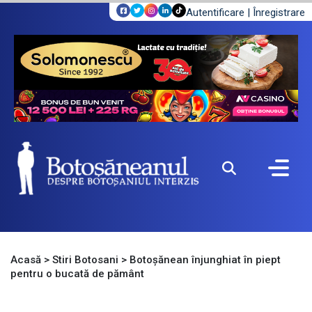
Autentificare
|
Înregistrare
Acasă
>
Stiri Botosani
>
Botoșănean înjunghiat în piept
pentru o bucată de pământ