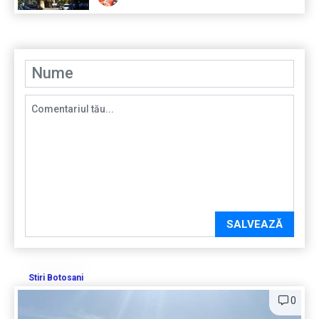
SALVEAZĂ
Stiri Botosani
0