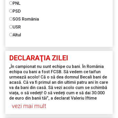
PNL
PSD
SOS România
USR
Altul
DECLARAŢIA ZILEI
„În campionat nu sunt echipe cu bani. În România
echipa cu bani a fost FCSB. Să vedem ce taifun
urmează acolo! Că o să dea domnul Becali bani de
acasă. Că va fi primul an din ultimii patru ani în care
va da bani din casă. Să vezi acolo cum se schimbă
viața, o să vedeți! O să vedeți cum e să dai 30.000
de euro din banii tăi”, a declarat Valeriu Iftime
vezi mai mult