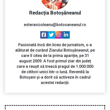
Redacția Botoșăneanul
esteravicoleanu@botosaneanul.ro
Pasionată încă din liceu de jurnalism, s-a
alăturat de curând Ziarului Botoșăneanul, pe
care îl citea de la prima apariție, pe 31
august 2009. A fost primul ziar din județ
care a reușit să treacă pragul de 1.000.000
de cititori unici într-o lună. Revenită la
Botoșani și-a dorit să activeze în cadrul
acestei redacții.