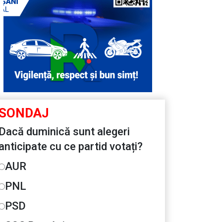
SONDAJ
Dacă duminică sunt alegeri
anticipate cu ce partid votați?
AUR
PNL
PSD