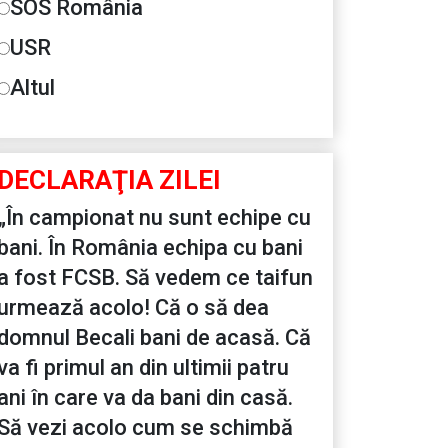
SOS România
USR
Altul
DECLARAŢIA ZILEI
„În campionat nu sunt echipe cu
bani. În România echipa cu bani
a fost FCSB. Să vedem ce taifun
urmează acolo! Că o să dea
domnul Becali bani de acasă. Că
va fi primul an din ultimii patru
ani în care va da bani din casă.
Să vezi acolo cum se schimbă