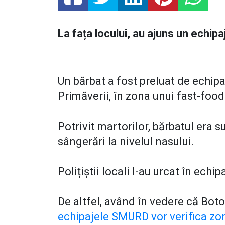
La fața locului, au ajuns un echipaj
Un bărbat a fost preluat de echipa
Primăverii, în zona unui fast-foo
Potrivit martorilor, bărbatul era s
sângerări la nivelul nasului.
Polițiștii locali l-au urcat în ech
De altfel, având în vedere că Boto
echipajele SMURD vor verifica zo