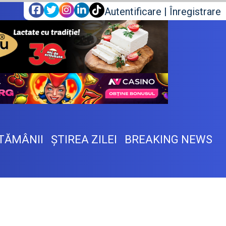
Autentificare
|
Înregistrare
TĂMÂNII
ŞTIREA ZILEI
BREAKING NEWS