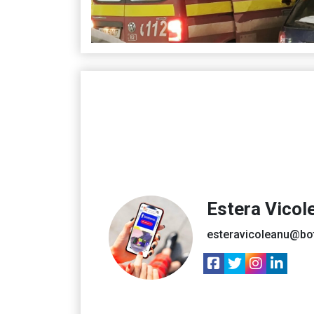
Estera Vicol
esteravicoleanu@bo