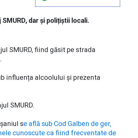
 SMURD, dar și polițiștii locali.
jul SMURD, fiind găsit pe strada
d.
ub influența alcoolului și prezenta
ipajul SMURD.
șaniul s
e află sub Cod Galben de ger,
nele cunoscute ca fiind frecventate de