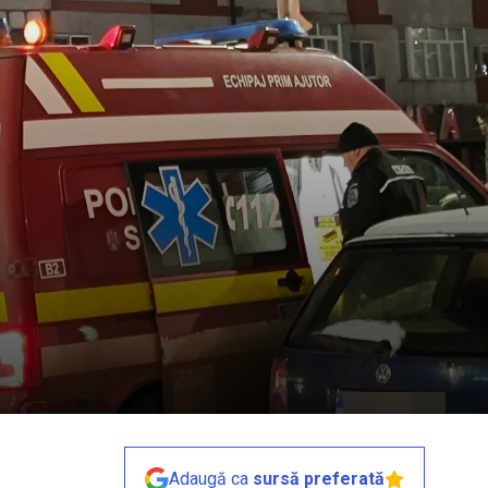
Adaugă ca
sursă preferată